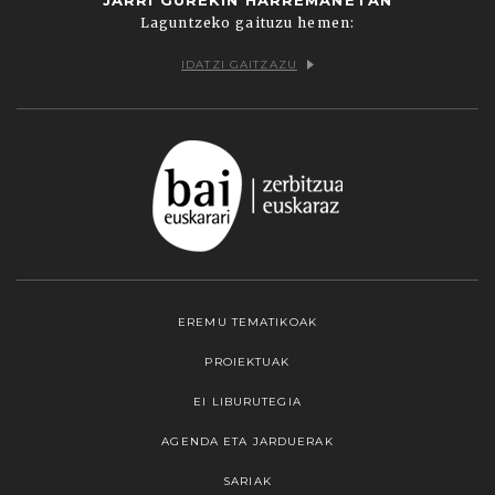
Laguntzeko gaituzu hemen:
IDATZI GAITZAZU
EREMU TEMATIKOAK
PROIEKTUAK
EI LIBURUTEGIA
AGENDA ETA JARDUERAK
SARIAK