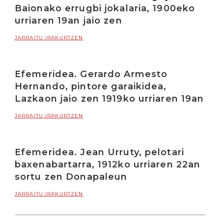
Baionako errugbi jokalaria, 1900eko
urriaren 19an jaio zen
JARRAITU IRAKURTZEN
Efemeridea. Gerardo Armesto
Hernando, pintore garaikidea,
Lazkaon jaio zen 1919ko urriaren 19an
JARRAITU IRAKURTZEN
Efemeridea. Jean Urruty, pelotari
baxenabartarra, 1912ko urriaren 22an
sortu zen Donapaleun
JARRAITU IRAKURTZEN