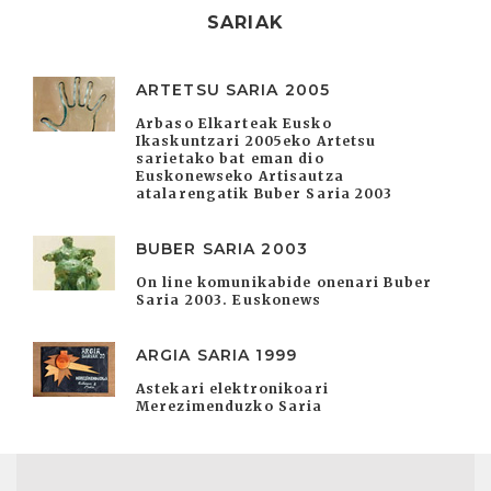
SARIAK
ARTETSU SARIA 2005
Arbaso Elkarteak Eusko
Ikaskuntzari 2005eko Artetsu
sarietako bat eman dio
Euskonewseko Artisautza
atalarengatik Buber Saria 2003
BUBER SARIA 2003
On line komunikabide onenari Buber
Saria 2003. Euskonews
ARGIA SARIA 1999
Astekari elektronikoari
Merezimenduzko Saria