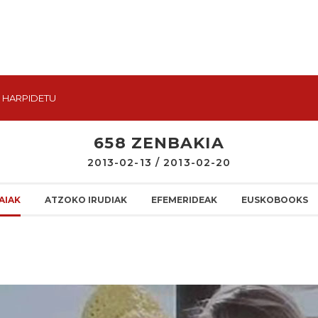
HARPIDETU
658 ZENBAKIA
2013-02-13 / 2013-02-20
AIAK
ATZOKO IRUDIAK
EFEMERIDEAK
EUSKOBOOKS