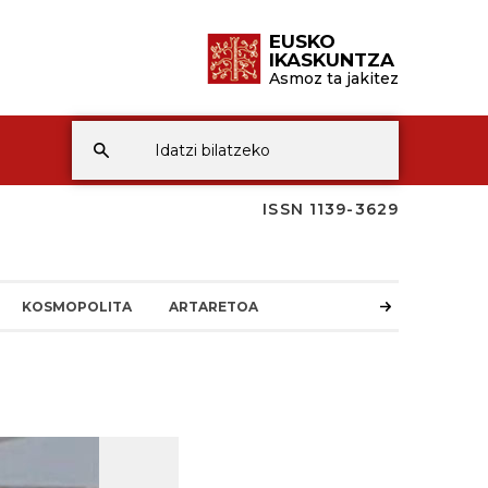
EUSKO
IKASKUNTZA
Asmoz ta jakitez
ISSN 1139-3629
KOSMOPOLITA
ARTARETOA