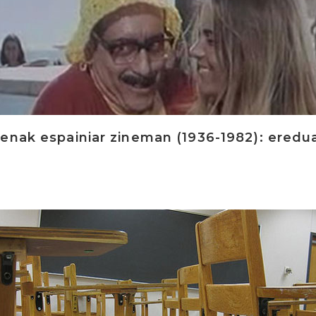
enak espainiar zineman (1936-1982): eredu