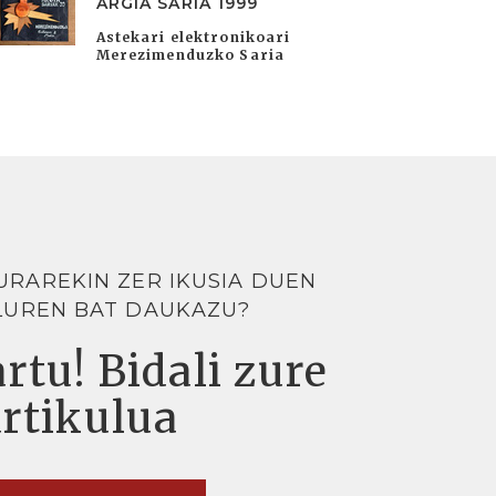
ARGIA SARIA 1999
Astekari elektronikoari
Merezimenduzko Saria
URAREKIN ZER IKUSIA DUEN
LUREN BAT DAUKAZU?
rtu! Bidali zure
artikulua