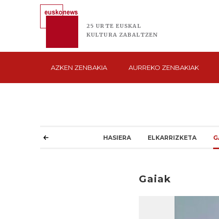
25 URTE
EUSKAL
KULTURA
ZABALTZEN
AZKEN
ZENBAKIA
AURREKO
ZENBAKIAK
HASIERA
ELKARRIZKETA
G
Gaiak