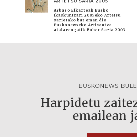
ARTETSU SARIA 2005
Arbaso Elkarteak Eusko
Ikaskuntzari 2005eko Artetsu
sarietako bat eman dio
Euskonewseko Artisautza
atalarengatik Buber Saria 2003
EUSKONEWS BULE
Harpidetu zaitez
emailean j