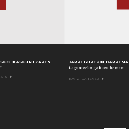
USKO IKASKUNTZAREN
JARRI GUREKIN HARREM
E
Laguntzeko gaituzu hemen:
EGIN
IDATZI GAITZAZU