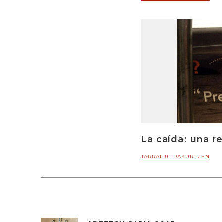
La caída: una r
JARRAITU IRAKURTZEN