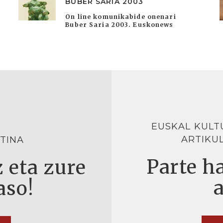
BUBER SARIA 2003
On line komunikabide onenari
Buber Saria 2003. Euskonews
EUSKAL KULT
ARTIKU
TINA
Parte ha
 eta zure
aso!