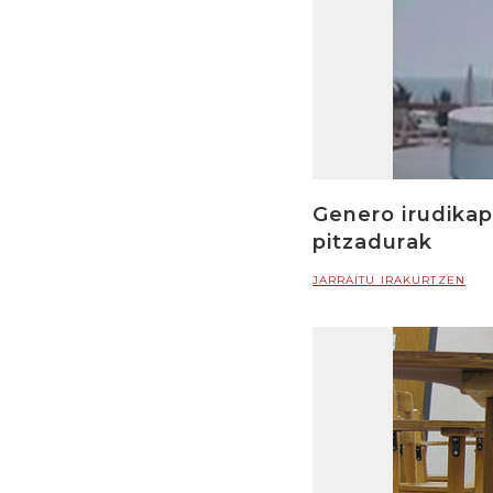
Genero irudikap
pitzadurak
JARRAITU IRAKURTZEN