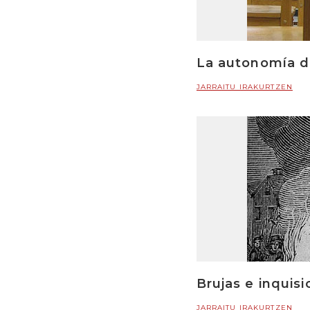
La autonomía de
JARRAITU IRAKURTZEN
Brujas e inquisic
JARRAITU IRAKURTZEN