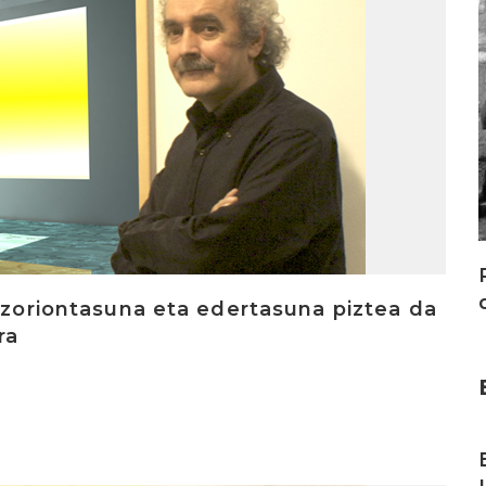
n zoriontasuna eta edertasuna piztea da
ra
I