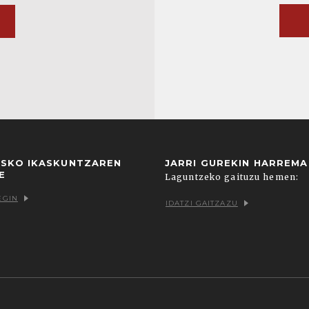
USKO IKASKUNTZAREN
JARRI GUREKIN HARREM
E
Laguntzeko gaituzu hemen:
EGIN
IDATZI GAITZAZU