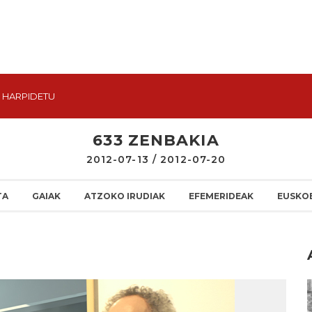
HARPIDETU
633 ZENBAKIA
2012-07-13 / 2012-07-20
TA
GAIAK
ATZOKO IRUDIAK
EFEMERIDEAK
EUSKO
I