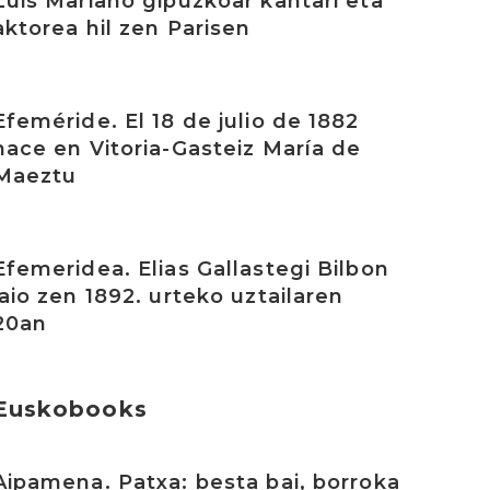
Luis Mariano gipuzkoar kantari eta
aktorea hil zen Parisen
rakurri
Efeméride. El 18 de julio de 1882
nace en Vitoria-Gasteiz María de
Maeztu
rakurri
Efemeridea. Elias Gallastegi Bilbon
jaio zen 1892. urteko uztailaren
20an
Euskobooks
rakurri
Aipamena. Patxa: besta bai, borroka