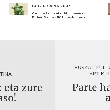
BUBER SARIA 2003
On line komunikabide onenari
Buber Saria 2003. Euskonews
EUSKAL KULT
ARTIKU
TINA
Parte ha
 eta zure
aso!