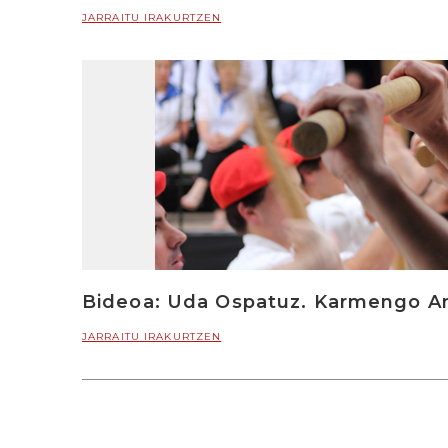
JARRAITU IRAKURTZEN
Bideoa: Uda Ospatuz. Karmengo A
JARRAITU IRAKURTZEN