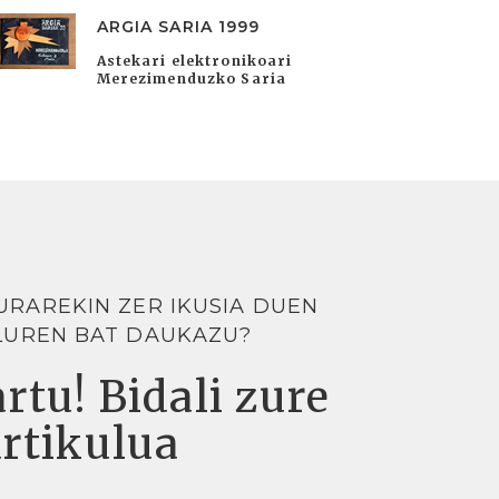
ARGIA SARIA 1999
Astekari elektronikoari
Merezimenduzko Saria
URAREKIN ZER IKUSIA DUEN
LUREN BAT DAUKAZU?
rtu! Bidali zure
artikulua