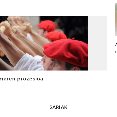
I
maren prozesioa
SARIAK