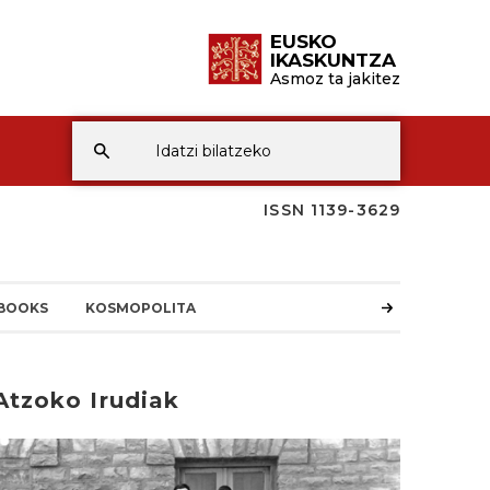
EUSKO
IKASKUNTZA
Asmoz ta jakitez
ISSN 1139-3629
BOOKS
KOSMOPOLITA
Atzoko Irudiak
rakurri