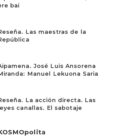
ere bai
rakurri
Reseña. Las maestras de la
República
rakurri
Aipamena. José Luis Ansorena
Miranda: Manuel Lekuona Saria
rakurri
Reseña. La acción directa. Las
leyes canallas. El sabotaje
KOSMOpolita