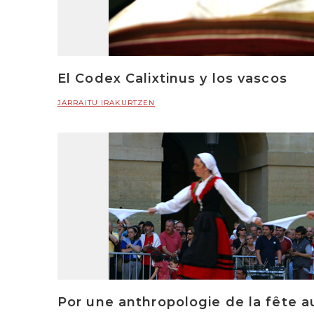
El Codex Calixtinus y los vascos
JARRAITU IRAKURTZEN
Por une anthropologie de la fête au