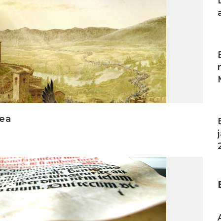
I
I
dea
I