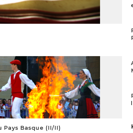
I
I
I
 Pays Basque (II/II)