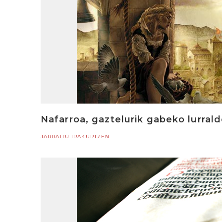
Nafarroa, gaztelurik gabeko lurral
JARRAITU IRAKURTZEN