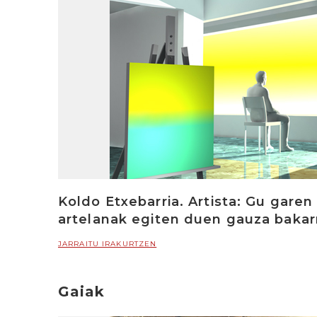
Koldo Etxebarria. Artista: Gu gare
artelanak egiten duen gauza bakar
JARRAITU IRAKURTZEN
Gaiak