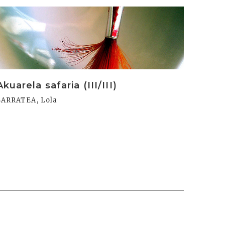
rakurri
Akuarela safaria (III/III)
SARRATEA, Lola