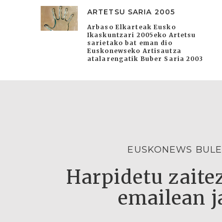
ARTETSU SARIA 2005
Arbaso Elkarteak Eusko
Ikaskuntzari 2005eko Artetsu
sarietako bat eman dio
Euskonewseko Artisautza
atalarengatik Buber Saria 2003
EUSKONEWS BULE
Harpidetu zaitez
emailean j