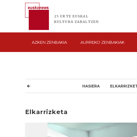
25 URTE
EUSKAL
KULTURA
ZABALTZEN
AZKEN
ZENBAKIA
AURREKO
ZENBAKIAK
HASIERA
ELKARRIZKE
Elkarrizketa