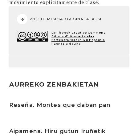
movimiento explícitamente de clase.
WEB BERTSIOA ORIGINALA IKUSI
Lan honek
Creative Commons
Aitortu-EzKomertziala-
PartekatuBerdin 3.0 Espainia
lizentzia dauka.
AURREKO ZENBAKIETAN
Irakurri
Reseña. Montes que daban pan
Irakurri
Aipamena. Hiru gutun Iruñetik