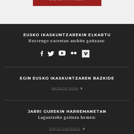
EUSKO IKASKUNTZAREKIN ELKARTU
Hurrengo sareetan aurkitu gaitzazu:
Facebook
Twitter
Youtube
Flickr
Vimeo
EGIN EUSKO IKASKUNTZAREN BAZKIDE
BAZKIDE EGIN
JARRI GUREKIN HARREMANETAN
Laguntzeko gaituzu hemen:
IDATZI GAITZAZU