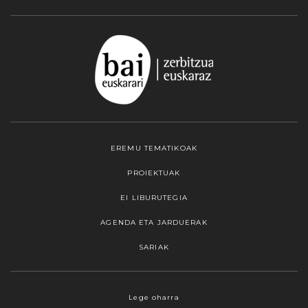
EREMU TEMATIKOAK
PROIEKTUAK
EI LIBURUTEGIA
AGENDA ETA JARDUERAK
SARIAK
Webgune honek cookieak erabiltzen ditu,
Lege oharra