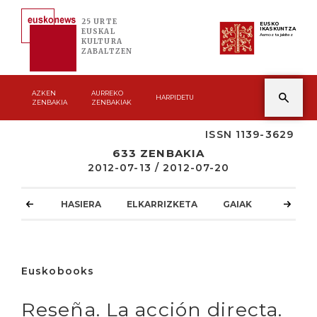
25 URTE
EUSKO
IKASKUNTZA
EUSKAL
Asmoz ta jakitez
KULTURA
ZABALTZEN
AZKEN
AURREKO
HARPIDETU
ZENBAKIA
ZENBAKIAK
ISSN 1139-3629
633 ZENBAKIA
2012-07-13 / 2012-07-20
HASIERA
ELKARRIZKETA
GAIAK
ATZOKO
Euskobooks
Reseña. La acción directa.