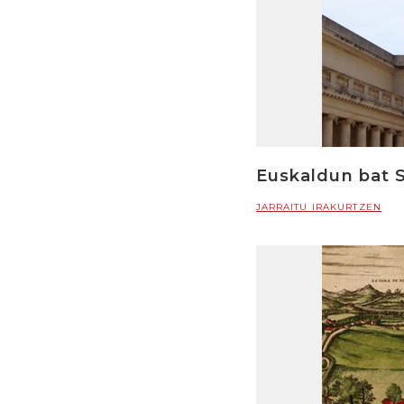
Euskaldun bat S
JARRAITU IRAKURTZEN