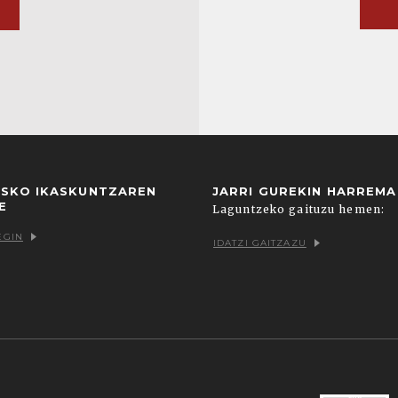
USKO IKASKUNTZAREN
JARRI GUREKIN HARREM
E
Laguntzeko gaituzu hemen:
EGIN
IDATZI GAITZAZU