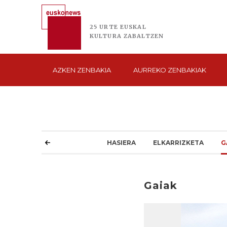
25 URTE
EUSKAL
KULTURA
ZABALTZEN
AZKEN
ZENBAKIA
AURREKO
ZENBAKIAK
HASIERA
ELKARRIZKETA
G
Gaiak