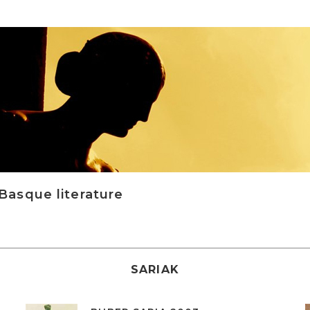
asque literature
SARIAK