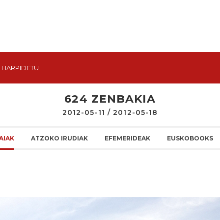
HARPIDETU
624 ZENBAKIA
2012-05-11 / 2012-05-18
AIAK
ATZOKO IRUDIAK
EFEMERIDEAK
EUSKOBOOKS