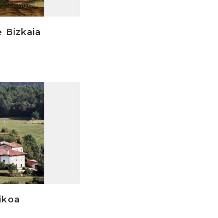
e Bizkaia
ikoa