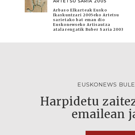
ARTETSU SARIA 2005
Arbaso Elkarteak Eusko
Ikaskuntzari 2005eko Artetsu
sarietako bat eman dio
Euskonewseko Artisautza
atalarengatik Buber Saria 2003
EUSKONEWS BULE
Harpidetu zaitez
emailean j