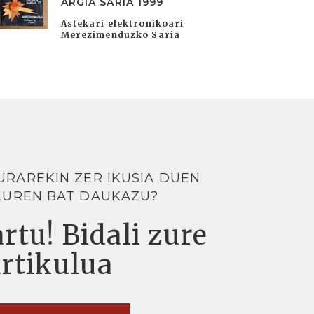
ARGIA SARIA 1999
Astekari elektronikoari
Merezimenduzko Saria
URAREKIN ZER IKUSIA DUEN
LUREN BAT DAUKAZU?
rtu! Bidali zure
artikulua