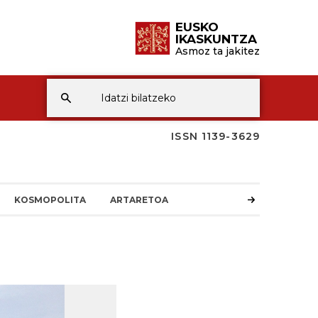
EUSKO
IKASKUNTZA
Asmoz ta jakitez
ISSN 1139-3629
KOSMOPOLITA
ARTARETOA