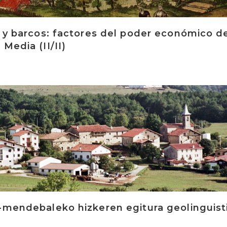
s y barcos: factores del poder económico d
Media (II/II)
-mendebaleko hizkeren egitura geolinguist