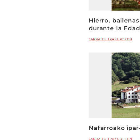
Hierro, ballena
durante la Edad 
JARRAITU IRAKURTZEN
Nafarroako ipar
JARRAITU IRAKURTZEN