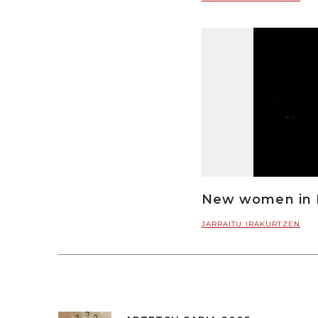
New women in B
JARRAITU IRAKURTZEN