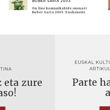
BUBER SARIA 2003
On line komunikabide onenari
Buber Saria 2003. Euskonews
EUSKAL KULT
ARTIKU
TINA
Parte ha
 eta zure
aso!