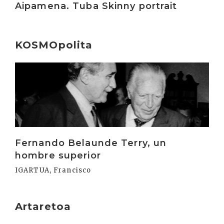
Aipamena. Tuba Skinny portrait
KOSMOpolita
Irakurri
Fernando Belaunde Terry, un
hombre superior
IGARTUA, Francisco
Artaretoa