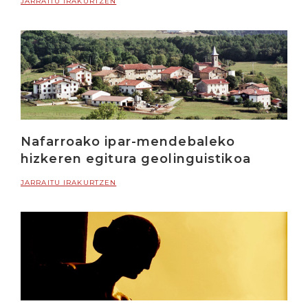
JARRAITU IRAKURTZEN
Nafarroako ipar-mendebaleko
hizkeren egitura geolinguistikoa
JARRAITU IRAKURTZEN