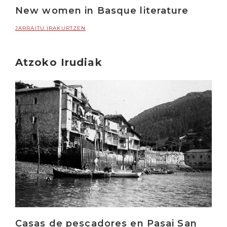
New women in Basque literature
JARRAITU IRAKURTZEN
Atzoko Irudiak
Irakurri
Casas de pescadores en Pasai San