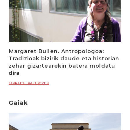
Margaret Bullen. Antropologoa:
Tradizioak bizirik daude eta historian
zehar gizartearekin batera moldatu
dira
JARRAITU IRAKURTZEN
Gaiak