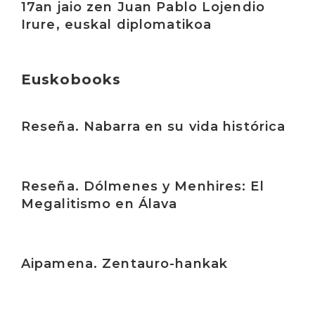
17an jaio zen Juan Pablo Lojendio
Irure, euskal diplomatikoa
Euskobooks
Irakurri
Reseña. Nabarra en su vida histórica
Irakurri
Reseña. Dólmenes y Menhires: El
Megalitismo en Álava
Irakurri
Aipamena. Zentauro-hankak
Irakurri