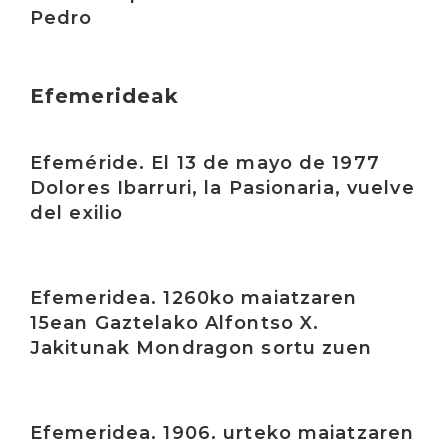
Pedro
Efemerideak
Irakurri
Efeméride. El 13 de mayo de 1977
Dolores Ibarruri, la Pasionaria, vuelve
del exilio
Irakurri
Efemeridea. 1260ko maiatzaren
15ean Gaztelako Alfontso X.
Jakitunak Mondragon sortu zuen
Irakurri
Efemeridea. 1906. urteko maiatzaren