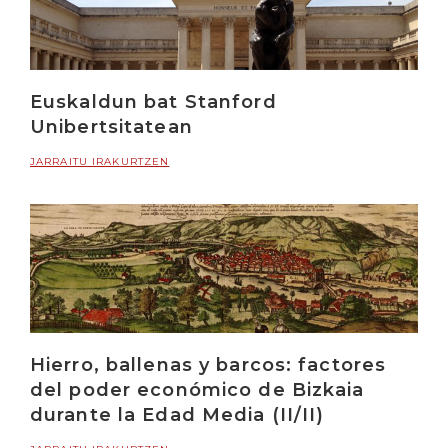
Euskaldun bat Stanford
Unibertsitatean
JARRAITU IRAKURTZEN
Hierro, ballenas y barcos: factores
del poder económico de Bizkaia
durante la Edad Media (II/II)