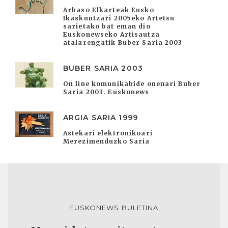
Arbaso Elkarteak Eusko
Ikaskuntzari 2005eko Artetsu
sarietako bat eman dio
Euskonewseko Artisautza
atalarengatik Buber Saria 2003
BUBER SARIA 2003
On line komunikabide onenari Buber
Saria 2003. Euskonews
ARGIA SARIA 1999
Astekari elektronikoari
Merezimenduzko Saria
EUSKONEWS BULETINA