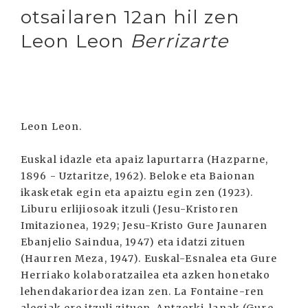
otsailaren 12an hil zen
Leon Leon
Berrizarte
Leon Leon.
Euskal idazle eta apaiz lapurtarra (Hazparne,
1896 - Uztaritze, 1962). Beloke eta Baionan
ikasketak egin eta apaiztu egin zen (1923).
Liburu erlijiosoak itzuli (Jesu-Kristoren
Imitazionea, 1929; Jesu-Kristo Gure Jaunaren
Ebanjelio Saindua, 1947) eta idatzi zituen
(Haurren Meza, 1947). Euskal-Esnalea eta Gure
Herriako kolaboratzailea eta azken honetako
lehendakariordea izan zen. La Fontaine-ren