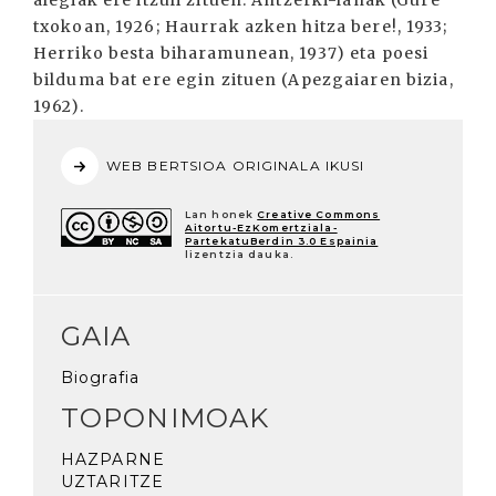
alegiak ere itzuli zituen. Antzerki-lanak (Gure
txokoan, 1926; Haurrak azken hitza bere!, 1933;
Herriko besta biharamunean, 1937) eta poesi
bilduma bat ere egin zituen (Apezgaiaren bizia,
1962).
WEB BERTSIOA ORIGINALA IKUSI
Lan honek
Creative Commons
Aitortu-EzKomertziala-
PartekatuBerdin 3.0 Espainia
lizentzia dauka.
GAIA
Biografia
TOPONIMOAK
HAZPARNE
UZTARITZE