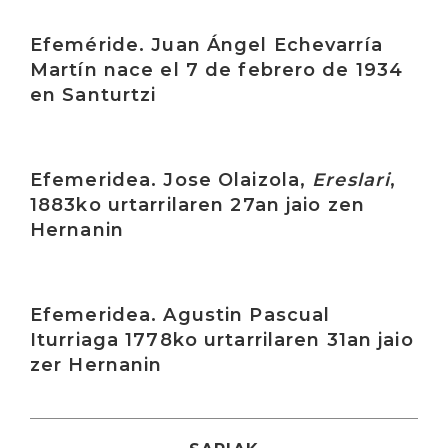
Irakurri
Efeméride. Juan Ángel Echevarría
Martín nace el 7 de febrero de 1934
en Santurtzi
Irakurri
Efemeridea. Jose Olaizola,
Ereslari
,
1883ko urtarrilaren 27an jaio zen
Hernanin
Irakurri
Efemeridea. Agustin Pascual
Iturriaga 1778ko urtarrilaren 31an jaio
zer Hernanin