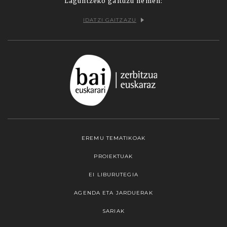
Laguntzeko gaituzu hemen:
IDATZI GAITZAZU
EREMU TEMATIKOAK
PROIEKTUAK
EI LIBURUTEGIA
AGENDA ETA JARDUERAK
SARIAK