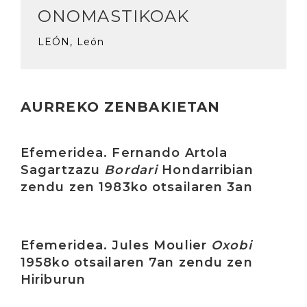
ONOMASTIKOAK
LEÓN, León
AURREKO ZENBAKIETAN
Irakurri
Efemeridea. Fernando Artola
Sagartzazu
Bordari
Hondarribian
zendu zen 1983ko otsailaren 3an
Irakurri
Efemeridea. Jules Moulier
Oxobi
1958ko otsailaren 7an zendu zen
Hiriburun