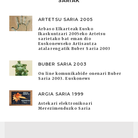
SARIAK
ARTETSU SARIA 2005
Arbaso Elkarteak Eusko
Ikaskuntzari 2005eko Artetsu
sarietako bat eman dio
Euskonewseko Artisautza
atalarengatik Buber Saria 2003
BUBER SARIA 2003
On line komunikabide onenari Buber
Saria 2003. Euskonews
ARGIA SARIA 1999
Astekari elektronikoari
Merezimenduzko Saria