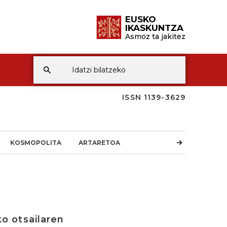
EUSKO
IKASKUNTZA
Asmoz ta jakitez
ISSN 1139-3629
KOSMOPOLITA
ARTARETOA
ko otsailaren