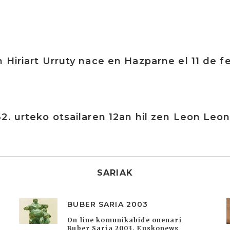
 Hiriart Urruty nace en Hazparne el 11 de f
2. urteko otsailaren 12an hil zen Leon Leo
SARIAK
BUBER SARIA 2003
On line komunikabide onenari
Buber Saria 2003. Euskonews