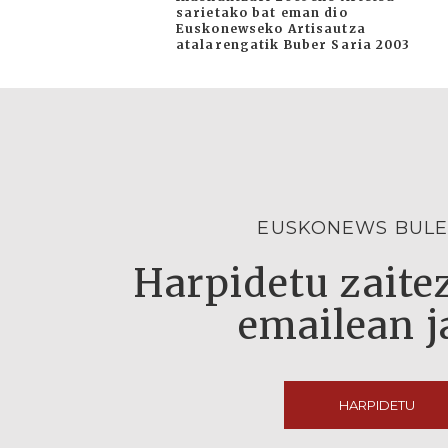
sarietako bat eman dio
Euskonewseko Artisautza
atalarengatik Buber Saria 2003
EUSKONEWS BULE
Harpidetu zaitez
emailean j
HARPIDETU