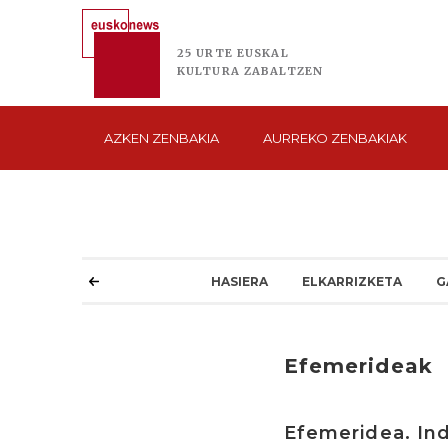
25 URTE
EUSKAL
KULTURA
ZABALTZEN
AZKEN
ZENBAKIA
AURREKO
ZENBAKIAK
HASIERA
ELKARRIZKETA
G
Efemerideak
Efemeridea. Inda