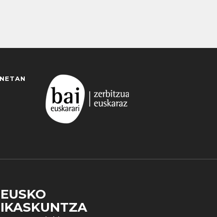
ANETAN
EUSKO
IKASKUNTZA
 duzun cookie aukera. Guztiz desaktibatzea ere