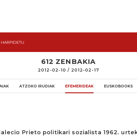
HARPIDETU
612 ZENBAKIA
2012-02-10 / 2012-02-17
AIAK
ATZOKO IRUDIAK
EFEMERIDEAK
EUSKOBOOKS
lecio Prieto politikari sozialista 1962. urte