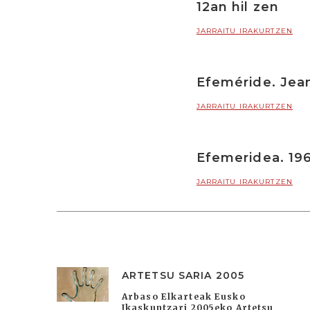
12an hil zen
JARRAITU IRAKURTZEN
Efeméride. Jean
JARRAITU IRAKURTZEN
Efemeridea. 196
JARRAITU IRAKURTZEN
ARTETSU SARIA 2005
Arbaso Elkarteak Eusko
Ikaskuntzari 2005eko Artetsu