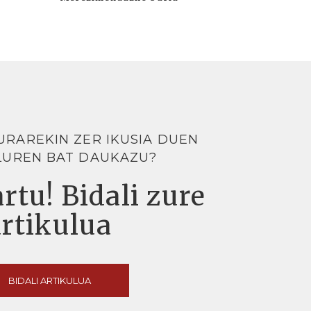
URAREKIN ZER IKUSIA DUEN
LUREN BAT DAUKAZU?
rtu! Bidali zure
artikulua
BIDALI ARTIKULUA