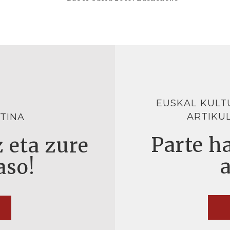
EUSKAL KULT
ARTIKU
TINA
Parte ha
 eta zure
aso!