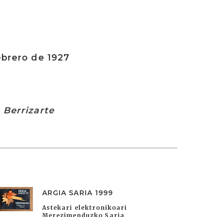
ebrero de 1927
n
Berrizarte
ARGIA SARIA 1999
Astekari elektronikoari
Merezimenduzko Saria