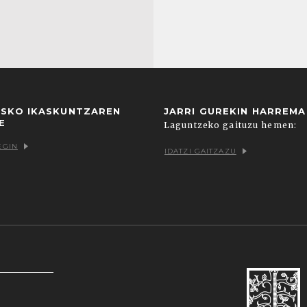
USKO IKASKUNTZAREN
JARRI GUREKIN HARREM
E
Laguntzeko gaituzu hemen:
EGIN
IDATZI GAITZAZU
k zein hirugarrenenak. Hautatu nabigatzeko nahiago