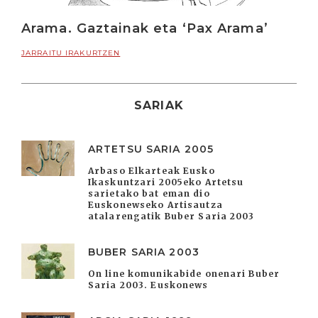
Arama. Gaztainak eta ‘Pax Arama’
JARRAITU IRAKURTZEN
SARIAK
ARTETSU SARIA 2005
Arbaso Elkarteak Eusko
Ikaskuntzari 2005eko Artetsu
sarietako bat eman dio
Euskonewseko Artisautza
atalarengatik Buber Saria 2003
BUBER SARIA 2003
On line komunikabide onenari Buber
Saria 2003. Euskonews