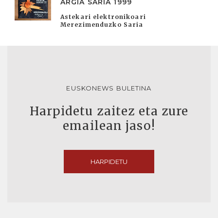
ARGIA SARIA 1999
Astekari elektronikoari
Merezimenduzko Saria
EUSKONEWS BULETINA
Harpidetu zaitez eta zure
emailean jaso!
HARPIDETU