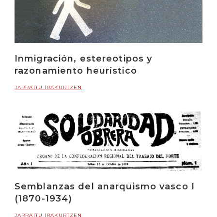
Inmigración, estereotipos y
razonamiento heurístico
JARRAITU IRAKURTZEN
Semblanzas del anarquismo vasco I
(1870-1934)
JARRAITU IRAKURTZEN