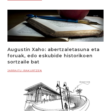
Augustin Xaho: abertzaletasuna eta
foruak, edo eskubide historikoen
sortzaile bat
JARRAITU IRAKURTZEN