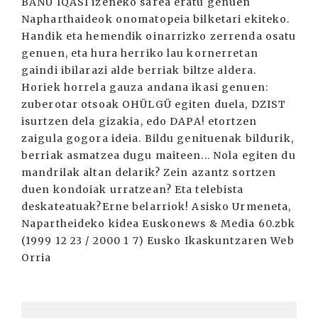
BANU IQASI izeneko sarea eratu genuen
Napharthaideok onomatopeia bilketari ekiteko.
Handik eta hemendik oinarrizko zerrenda osatu
genuen, eta hura herriko lau kornerretan
gaindi ibilarazi alde berriak biltze aldera.
Horiek horrela gauza andana ikasi genuen:
zuberotar otsoak OHÜLGÜ egiten duela, DZIST
isurtzen dela gizakia, edo DAPA! etortzen
zaigula gogora ideia. Bildu genituenak bildurik,
berriak asmatzea dugu maiteen... Nola egiten du
mandrilak altan delarik? Zein azantz sortzen
duen kondoiak urratzean? Eta telebista
deskateatuak?Erne belarriok! Asisko Urmeneta,
Napartheideko kidea Euskonews & Media 60.zbk
(1999 12 23 / 2000 1 7) Eusko Ikaskuntzaren Web
Orria