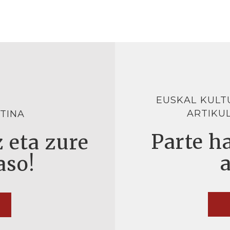
EUSKAL KULT
ARTIKU
TINA
Parte ha
 eta zure
aso!