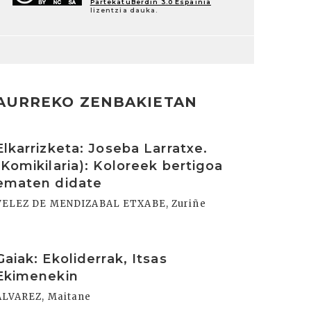
PartekatuBerdin 3.0 Espainia
lizentzia dauka.
AURREKO ZENBAKIETAN
rakurri
Elkarrizketa: Joseba Larratxe.
(Komikilaria): Koloreek bertigoa
ematen didate
VELEZ DE MENDIZABAL ETXABE, Zuriñe
rakurri
Gaiak: Ekoliderrak, Itsas
Ekimenekin
ALVAREZ, Maitane