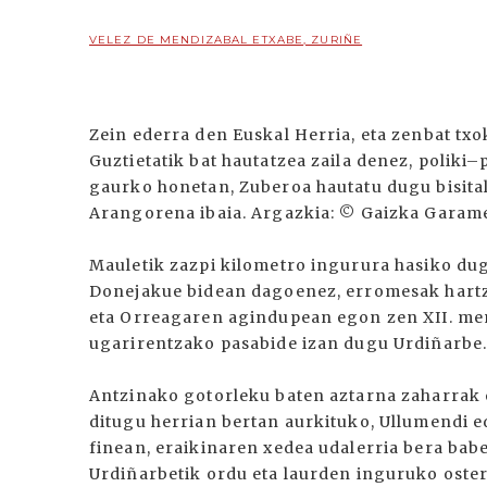
VELEZ DE MENDIZABAL ETXABE, ZURIÑE
Zein ederra den Euskal Herria, eta zenbat t
Guztietatik bat hautatzea zaila denez, poliki
gaurko honetan, Zuberoa hautatu dugu bisital
Arangorena ibaia. Argazkia: © Gaizka Garame
Mauletik zazpi kilometro ingurura hasiko du
Donejakue bidean dagoenez, erromesak hartz
eta Orreagaren agindupean egon zen XII. men
ugarirentzako pasabide izan dugu Urdiñarbe
Antzinako gotorleku baten aztarna zaharrak 
ditugu herrian bertan aurkituko, Ullumendi e
finean, eraikinaren xedea udalerria bera bab
Urdiñarbetik ordu eta laurden inguruko oster