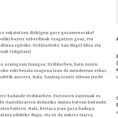
xoko eskaintzen dizkigun gure gozamenerako!
–poliki bazter ezberdinak ezagutzen goaz, eta
ditxoa egiteko. Urdiñarbeko San Migel Eliza eta
I
ndi (3digitala)
gu oraingoan txangoa, Urdiñarben, hain zuzen.
eko toki bezala ezaguna izan da mendeetan zehar,
detik aurrera. Hala, Santiagorantz zihoan jende
.
I
ere badaude Urdiñarben. Fortearen zantzuak ez
do Gaztelüzarren deituriko muino batean baitaude;
estea baitzen. Hala, bertara joan gura badugu
atxoa edukiko dugu, eta ez da aukera txarra,