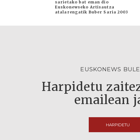
sarietako bat eman dio
Euskonewseko Artisautza
atalarengatik Buber Saria 2003
EUSKONEWS BULE
Harpidetu zaitez
emailean j
HARPIDETU