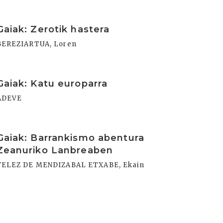
rakurri
Gaiak: Zerotik hastera
BEREZIARTUA, Loren
rakurri
Gaiak: Katu europarra
ADEVE
rakurri
Gaiak: Barrankismo abentura
Zeanuriko Lanbreaben
VELEZ DE MENDIZABAL ETXABE, Ekain