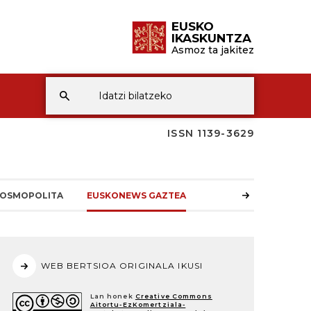
EUSKO
IKASKUNTZA
Asmoz ta jakitez
ISSN 1139-3629
OSMOPOLITA
EUSKONEWS GAZTEA
WEB BERTSIOA ORIGINALA IKUSI
Lan honek
Creative Commons
Aitortu-EzKomertziala-