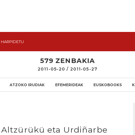
HARPIDETU
579 ZENBAKIA
2011-05-20 / 2011-05-27
ATZOKO IRUDIAK
EFEMERIDEAK
EUSKOBOOKS
K
 Altzürükü eta Urdiñarbe