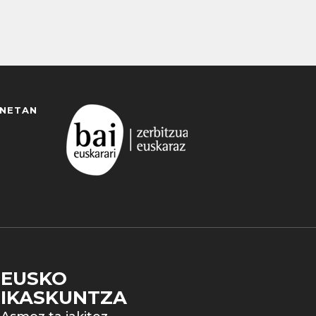
ANETAN
EUSKO
IKASKUNTZA
 duzun cookie aukera. Guztiz desaktibatzea ere