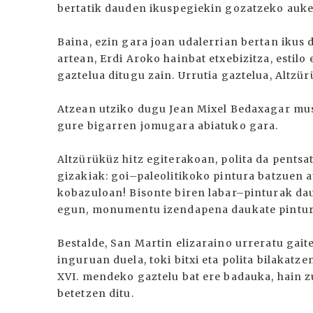
bertatik dauden ikuspegiekin gozatzeko auker
Baina, ezin gara joan udalerrian bertan ikus 
artean, Erdi Aroko hainbat etxebizitza, estil
gaztelua ditugu zain. Urrutia gaztelua, Altzü
Atzean utziko dugu Jean Mixel Bedaxagar mus
gure bigarren jomugara abiatuko gara.
Altzürüküz hitz egiterakoan, polita da pents
gizakiak: goi–paleolitikoko pintura batzuen 
kobazuloan! Bisonte biren labar–pinturak daud
egun, monumentu izendapena daukate pintur
Bestalde, San Martin elizaraino urreratu gaite
inguruan duela, toki bitxi eta polita bilakatz
XVI. mendeko gaztelu bat ere badauka, hain z
betetzen ditu.