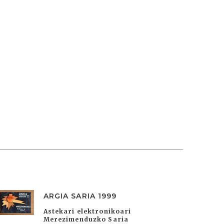
ARGIA SARIA 1999
Astekari elektronikoari
Merezimenduzko Saria