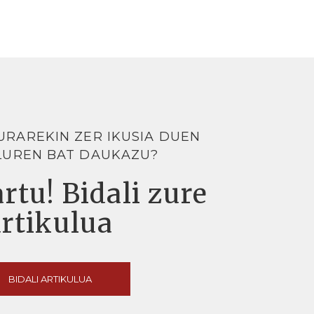
URAREKIN ZER IKUSIA DUEN
LUREN BAT DAUKAZU?
rtu! Bidali zure
artikulua
BIDALI ARTIKULUA