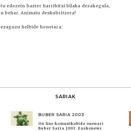
tu edozein bazter harribitxi bilaka dezakegula,
in behar. Animatu deskubritzera!
 iezaguzu helbide honetara:
SARIAK
BUBER SARIA 2003
On line komunikabide onenari
Buber Saria 2003. Euskonews