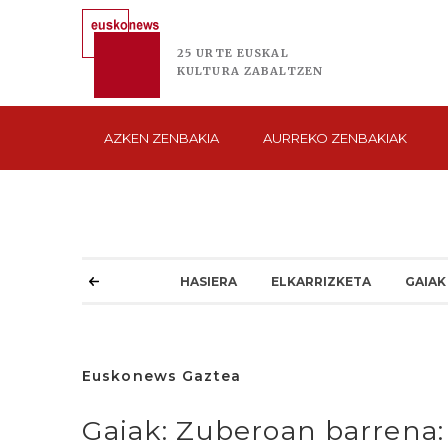
25 URTE
EUSKAL
KULTURA
ZABALTZEN
AZKEN
ZENBAKIA
AURREKO
ZENBAKIAK
HASIERA
ELKARRIZKETA
GAIAK
Euskonews Gaztea
Gaiak: Zuberoan barrena: