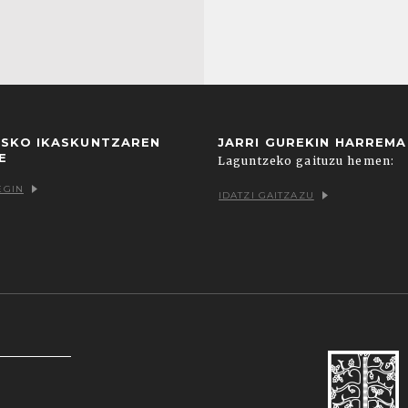
USKO IKASKUNTZAREN
JARRI GUREKIN HARREM
E
Laguntzeko gaituzu hemen:
EGIN
IDATZI GAITZAZU
k zein hirugarrenenak. Hautatu nabigatzeko nahiago