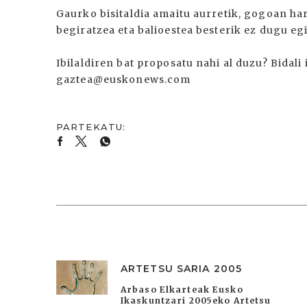
Gaurko bisitaldia amaitu aurretik, gogoan har
begiratzea eta balioestea besterik ez dugu eg
Ibilaldiren bat proposatu nahi al duzu? Bidali
gaztea@euskonews.com
ARTETSU SARIA 2005
Arbaso Elkarteak Eusko
Ikaskuntzari 2005eko Artetsu