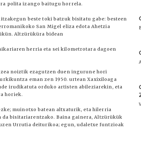
a polita izango baitugu horrela.
I
ditzakegun beste toki batzuk bisitatu gabe: besteen
o erromanikoko San Migel eliza edota Ahetzia
rükün. Altzürüküra bidean
I
ikariaren herria eta sei kilometrotara dagoen
atzea noiztik ezagutzen duen ingurune hori
aurkikuntza eman zen 1950. urtean Xaxixiloaga
I
e irudikatuta orduko artisten abileziarekin, eta
a horiek.
zke; muinotxo batean altxaturik, eta hilerria
en da bisitariarentzako. Baina gainera, Altzürükük
uzen Urrutia deiturikoa; egun, udaletxe funtzioak