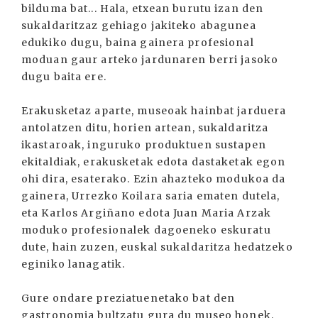
bilduma bat... Hala, etxean burutu izan den
sukaldaritzaz gehiago jakiteko abagunea
edukiko dugu, baina gainera profesional
moduan gaur arteko jardunaren berri jasoko
dugu baita ere.
Erakusketaz aparte, museoak hainbat jarduera
antolatzen ditu, horien artean, sukaldaritza
ikastaroak, inguruko produktuen sustapen
ekitaldiak, erakusketak edota dastaketak egon
ohi dira, esaterako. Ezin ahazteko modukoa da
gainera, Urrezko Koilara saria ematen dutela,
eta Karlos Argiñano edota Juan Maria Arzak
moduko profesionalek dagoeneko eskuratu
dute, hain zuzen, euskal sukaldaritza hedatzeko
eginiko lanagatik.
Gure ondare preziatuenetako bat den
gastronomia bultzatu gura du museo honek,