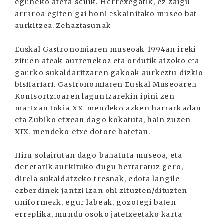
eguneko afera soilik. Horrexegatik, ez zaigu
arraroa egiten gai honi eskainitako museo bat
aurkitzea. Zehaztasunak
Euskal Gastronomiaren museoak 1994an ireki
zituen ateak aurrenekoz eta ordutik atzoko eta
gaurko sukaldaritzaren gakoak aurkeztu dizkio
bisitariari. Gastronomiaren Euskal Museoaren
Kontsortzioaren laguntzarekin ipini zen
martxan tokia XX. mendeko azken hamarkadan
eta Zubiko etxean dago kokatuta, hain zuzen
XIX. mendeko etxe dotore batetan.
Hiru solairutan dago banatuta museoa, eta
denetarik aurkituko dugu bertaratuz gero,
direla sukaldatzeko tresnak, edota langile
ezberdinek jantzi izan ohi zituzten/dituzten
uniformeak, egur labeak, gozotegi baten
erreplika, mundu osoko jatetxeetako karta