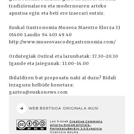
tradizionalaren eta modernoaren arteko
apustua egin eta beti ere izaerari eutsiz.
Euskal Gastronomia Museoa Maestro Elorza 11
01400 Laudio 94 403 49 40
http://www.museovascodegastronomia.com/
Ordutegiak Ostiral eta larunbatak: 17.30–20.30
Igande eta jaiegunak: 11.00–14.00
Ibilaldiren bat proposatu nahi al duzu? Bidali
iezaguzu helbide honetara:
gaztea@euskonews.com
WEB BERTSIOA ORIGINALA IKUSI
Lan honek
Creative Commons
Aitortu-EzKomertziala-
PartekatuBerdin 3.0 Espainia
lizentzia dauka.