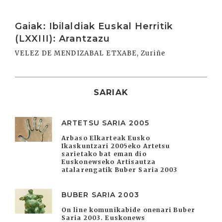
Irakurri
Gaiak: Ibilaldiak Euskal Herritik
(LXXIII): Arantzazu
VELEZ DE MENDIZABAL ETXABE, Zuriñe
SARIAK
ARTETSU SARIA 2005
Arbaso Elkarteak Eusko
Ikaskuntzari 2005eko Artetsu
sarietako bat eman dio
Euskonewseko Artisautza
atalarengatik Buber Saria 2003
BUBER SARIA 2003
On line komunikabide onenari Buber
Saria 2003. Euskonews