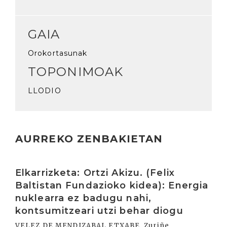
GAIA
Orokortasunak
TOPONIMOAK
LLODIO
AURREKO ZENBAKIETAN
Irakurri
Elkarrizketa: Ortzi Akizu. (Felix
Baltistan Fundazioko kidea): Energia
nuklearra ez badugu nahi,
kontsumitzeari utzi behar diogu
VELEZ DE MENDIZABAL ETXABE, Zuriñe