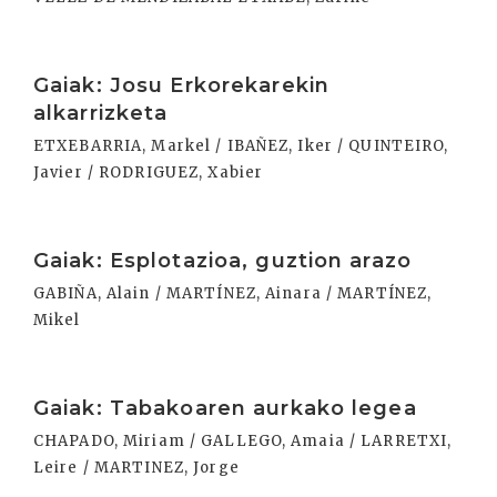
Irakurri
Gaiak: Josu Erkorekarekin
alkarrizketa
ETXEBARRIA, Markel / IBAÑEZ, Iker / QUINTEIRO,
Javier / RODRIGUEZ, Xabier
Irakurri
Gaiak: Esplotazioa, guztion arazo
GABIÑA, Alain / MARTÍNEZ, Ainara / MARTÍNEZ,
Mikel
Irakurri
Gaiak: Tabakoaren aurkako legea
CHAPADO, Miriam / GALLEGO, Amaia / LARRETXI,
Leire / MARTINEZ, Jorge