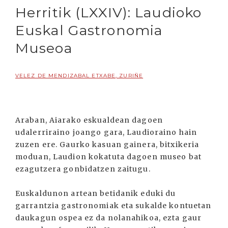
Herritik (LXXIV): Laudioko
Euskal Gastronomia
Museoa
VELEZ DE MENDIZABAL ETXABE, ZURIÑE
Araban, Aiarako eskualdean dagoen
udalerriraino joango gara, Laudioraino hain
zuzen ere. Gaurko kasuan gainera, bitxikeria
moduan, Laudion kokatuta dagoen museo bat
ezagutzera gonbidatzen zaitugu.
Euskaldunon artean betidanik eduki du
garrantzia gastronomiak eta sukalde kontuetan
daukagun ospea ez da nolanahikoa, ezta gaur