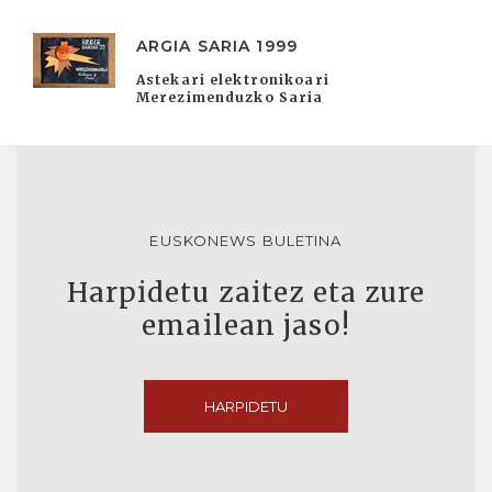
ARGIA SARIA 1999
Astekari elektronikoari
Merezimenduzko Saria
EUSKONEWS BULETINA
Harpidetu zaitez eta zure
emailean jaso!
HARPIDETU