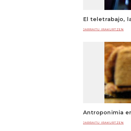
El teletrabajo, 
JARRAITU IRAKURTZEN
Antroponimia en
JARRAITU IRAKURTZEN