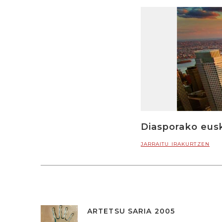
Diasporako eus
JARRAITU IRAKURTZEN
ARTETSU SARIA 2005