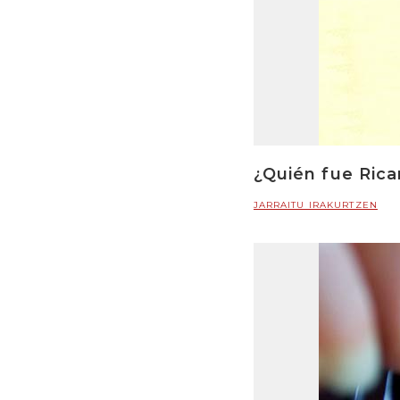
¿Quién fue Rica
JARRAITU IRAKURTZEN