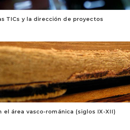
las TICs y la dirección de proyectos
 el área vasco-románica (siglos IX-XII)