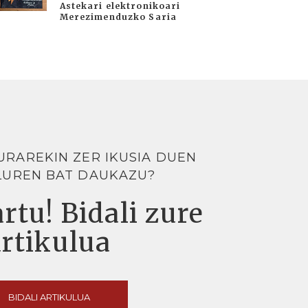
Astekari elektronikoari
Merezimenduzko Saria
URAREKIN ZER IKUSIA DUEN
LUREN BAT DAUKAZU?
rtu! Bidali zure
artikulua
BIDALI ARTIKULUA