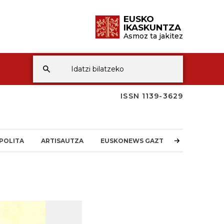
EUSKO
IKASKUNTZA
Asmoz ta jakitez
ISSN 1139-3629
POLITA
ARTISAUTZA
EUSKONEWS GAZTEA