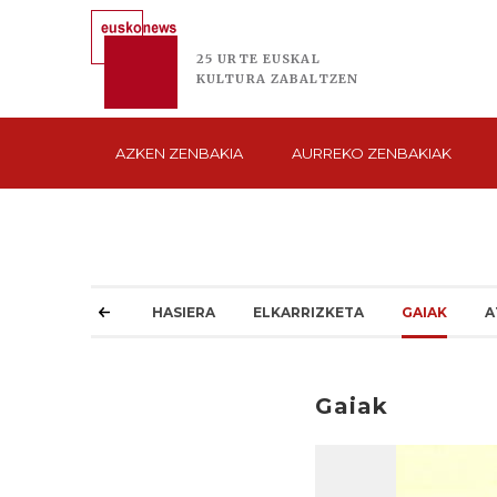
25 URTE
EUSKAL
KULTURA
ZABALTZEN
AZKEN
ZENBAKIA
AURREKO
ZENBAKIAK
HASIERA
ELKARRIZKETA
GAIAK
A
Gaiak