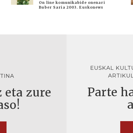
On line komunikabide onenari
Buber Saria 2003. Euskonews
EUSKAL KULT
ARTIKU
TINA
Parte ha
 eta zure
aso!