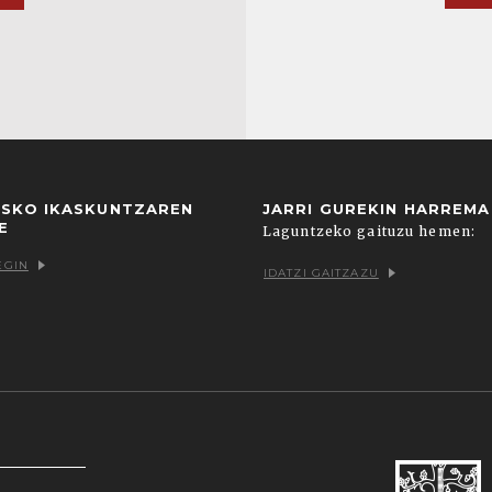
USKO IKASKUNTZAREN
JARRI GUREKIN HARREM
E
Laguntzeko gaituzu hemen:
EGIN
IDATZI GAITZAZU