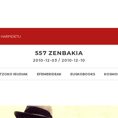
HARPIDETU
557 ZENBAKIA
2010-12-03 / 2010-12-10
TZOKO IRUDIAK
EFEMERIDEAK
EUSKOBOOKS
KOSMO