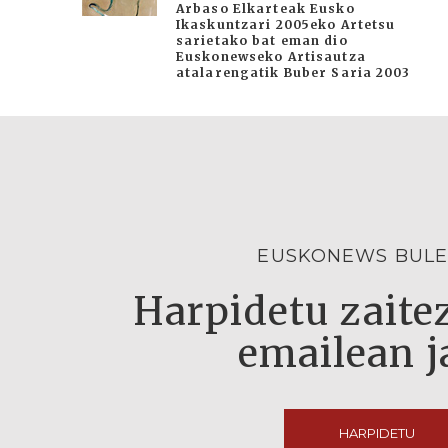
Arbaso Elkarteak Eusko
Ikaskuntzari 2005eko Artetsu
sarietako bat eman dio
Euskonewseko Artisautza
atalarengatik Buber Saria 2003
EUSKONEWS BULE
Harpidetu zaitez
emailean j
HARPIDETU