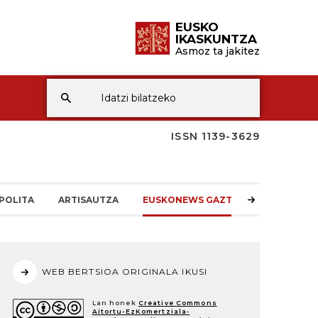
EUSKO
IKASKUNTZA
Asmoz ta jakitez
ISSN 1139-3629
POLITA
ARTISAUTZA
EUSKONEWS GAZTEA
WEB BERTSIOA ORIGINALA IKUSI
Lan honek
Creative Commons
Aitortu-EzKomertziala-