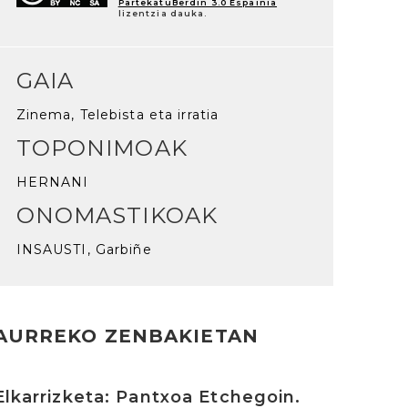
PartekatuBerdin 3.0 Espainia
lizentzia dauka.
GAIA
Zinema, Telebista eta irratia
TOPONIMOAK
HERNANI
ONOMASTIKOAK
INSAUSTI, Garbiñe
AURREKO ZENBAKIETAN
rakurri
Elkarrizketa: Pantxoa Etchegoin.