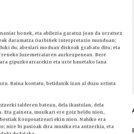
rnaniar honek, eta abilezia garatuz joan da urratsez
Urteak daramatza Garbiñek interpretazio munduan;
uki du; abeslari moduan diskoak grabatu ditu; eta
urreneko luzemetraiaren aurkezpenean. Bere
ara gipuzkoarrarekin eta urte hauetako lana
zu. Baina kontatu, betidanik izan al duzu artista
antzerki talderen batean, dela ikastolan, dela
. Eta gainera, musikari ere goiz heldu nion,
abestiak konposatzeari ekin nion. Nahiko era
I
io; nire bi pasioak dira musika eta antzerkia, eta
eduki dudalako.