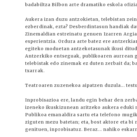
badabiltza Bilbon arte dramatiko eskola ofizi
Aukera izan duzu antzokietan, telebistan zei
ezberdinak, ezta? Desberdintasun handiak dau
Zinemaldian estreinatu genuen Izarren Argia
esperientzia. Ordura arte batez ere antzerkian
egiteko moduetan antzekotasunak ikusi ditud
Antzerkiko entseguak, publikoaren aurrean g
telebistak edo zinemak ez duten zerbait da; b
txarrak.
Teatroaren zuzenekoa aipatzen duzula... test
Inprobisazioa ere, landu egin behar den zerba
izeneko ikuskizunean aritzeko aukera eduki 
Publikoa emanaldira sartu eta telefono mugiko
ziguten mezu batetan; eta, bost aktore eta bi
genituen, inprobisatuz. Beraz... nahiko eska