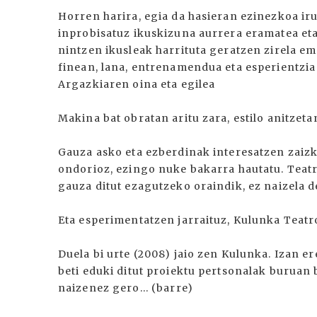
Horren harira, egia da hasieran ezinezkoa iru
inprobisatuz ikuskizuna aurrera eramatea eta
nintzen ikusleak harrituta geratzen zirela e
finean, lana, entrenamendua eta esperientzia
Argazkiaren oina eta egilea
Makina bat obratan aritu zara, estilo anitzet
Gauza asko eta ezberdinak interesatzen zaizk
ondorioz, ezingo nuke bakarra hautatu. Teatro
gauza ditut ezagutzeko oraindik, ez naizela d
Eta esperimentatzen jarraituz, Kulunka Teatr
Duela bi urte (2008) jaio zen Kulunka. Izan er
beti eduki ditut proiektu pertsonalak buruan 
naizenez gero... (barre)