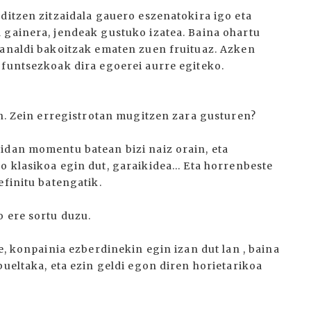
ditzen zitzaidala gauero eszenatokira igo eta
 gainera, jendeak gustuko izatea. Baina ohartu
manaldi bakoitzak ematen zuen fruituaz. Azken
 funtsezkoak dira egoerei aurre egiteko.
an. Zein erregistrotan mugitzen zara gusturen?
idan momentu batean bizi naiz orain, eta
 klasikoa egin dut, garaikidea... Eta horrenbeste
efinitu batengatik.
o ere sortu duzu.
e, konpainia ezberdinekin egin izan dut lan , baina
bueltaka, eta ezin geldi egon diren horietarikoa