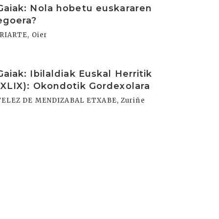
Gaiak: Nola hobetu euskararen
egoera?
IRIARTE, Oier
rakurri
Gaiak: Ibilaldiak Euskal Herritik
(XLIX): Okondotik Gordexolara
VELEZ DE MENDIZABAL ETXABE, Zuriñe