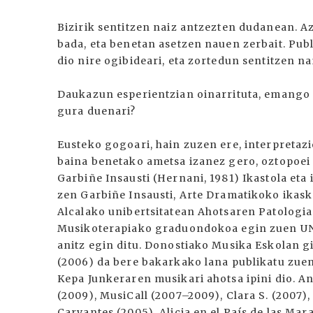
Bizirik sentitzen naiz antzezten dudanean. A
bada, eta benetan asetzen nauen zerbait. Pub
dio nire ogibideari, eta zortedun sentitzen n
Daukazun esperientzian oinarrituta, emango
gura duenari?
Eusteko gogoari, hain zuzen ere, interpretaz
baina benetako ametsa izanez gero, oztopoei
Garbiñe Insausti (Hernani, 1981) Ikastola eta 
zen Garbiñe Insausti, Arte Dramatikoko ikask
Alcalako unibertsitatean Ahotsaren Patologian
Musikoterapiako graduondokoa egin zuen UNE
anitz egin ditu. Donostiako Musika Eskolan gi
(2006) da bere bakarkako lana publikatu zuen
Kepa Junkeraren musikari ahotsa ipini dio. An
(2009), MusiCall (2007–2009), Clara S. (2007)
Carvantes (2005), Alicia en el País de las Mara