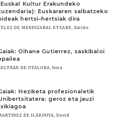
(Euskal Kultur Erakundeko
zuzendaria): Euskararen salbatzeko
bideak hertsi–hertsiak dira
VELEZ DE MENDIZABAL ETXABE, Zuriñe
rakurri
Gaiak: Oihane Gutierrez, saskibaloi
epailea
BELTRÁN DE OTÁLORA, Nora
rakurri
Gaiak: Heziketa profesionaletik
Unibertsitatera: geroz eta jauzi
txikiagoa
MARTINEZ DE ILÁRDUYA, David
rakurri