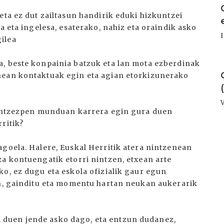
eta ez dut zailtasun handirik eduki hizkuntzei
a eta ingelesa, esaterako, nahiz eta oraindik asko
ilea
a, beste konpainia batzuk eta lan mota ezberdinak
I
nean kontaktuak egin eta agian etorkizunerako
u antzezpen munduan karrera egin gura duen
ritik?
agoela. Halere, Euskal Herritik atera nintzenean
za kontuengatik etorri nintzen, etxean arte
o, ez dugu eta eskola ofizialik gaur egun
in, gainditu eta momentu hartan neukan aukerarik
duen jende asko dago, eta entzun dudanez,