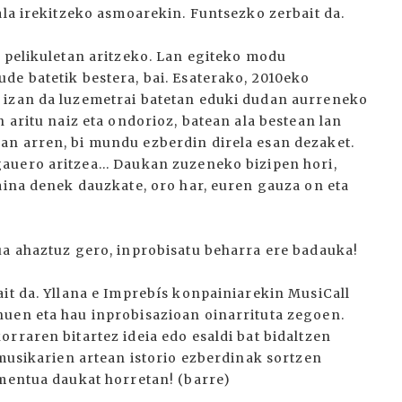
ala irekitzeko asmoarekin. Funtsezko zerbait da.
n pelikuletan aritzeko. Lan egiteko modu
de batetik bestera, bai. Esaterako, 2010eko
 izan da luzemetrai batetan eduki dudan aurreneko
 aritu naiz eta ondorioz, batean ala bestean lan
an arren, bi mundu ezberdin direla esan dezaket.
auero aritzea... Daukan zuzeneko bizipen hori,
aina denek dauzkate, oro har, euren gauza on eta
ua ahaztuz gero, inprobisatu beharra ere badauka!
it da. Yllana e Imprebís konpainiarekin MusiCall
nuen eta hau inprobisazioan oinarrituta zegoen.
rraren bitartez ideia edo esaldi bat bidaltzen
 musikarien artean istorio ezberdinak sortzen
rmentua daukat horretan! (barre)