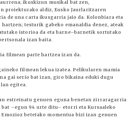
aurrena; ikuskizun musikal bat zen,
en proiekturako aldiz, Eusko Jaurlaritzaren
a de una carta ikusgarria jaio da. Kolonbiara eta
u hartzen; testurik gabeko emanaldia denez, ateak
tutako istorioa da eta barne–barnetik sortutako
ertsonala izan baita.
a filmean parte hartzea izan da.
gaineko filmean lekua izatea. Pelikularen mamia
na gai serio bat izan, giro bikaina eduki dugu
 lan egitea.
an estreinatu genuen eguna benetan zirraragarria
bat –egun 94 urte ditu– etorri eta Kursaaleko
n. Emozioz betetako momentua bizi izan genuen