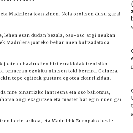
 eta Madrilera joan zinen. Nola oroitzen duzu garai
re, lehen esan dudan bezala, oso–oso argi neukan
rrek Madrilera joateko behar nuen bultzadatxoa
I
k joatean bazirudien hiri erraldoiak irentsiko
ta primeran egokitu nintzen toki berrira. Gainera,
kin topo egiteak gustura egotea ekarri zidan.
I
 da nire oinarrizko lantresna eta oso baliotsua,
 ahotsa ongi ezagutzea eta master bat egin nuen gai
iren horietarikoa, eta Madrildik Europako beste
I