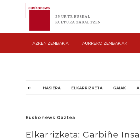
25 URTE
EUSKAL
KULTURA
ZABALTZEN
AZKEN
ZENBAKIA
AURREKO
ZENBAKIAK
HASIERA
ELKARRIZKETA
GAIAK
A
Euskonews Gaztea
Elkarrizketa: Garbiñe Insa