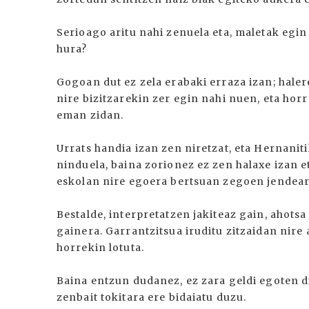
Serioago aritu nahi zenuela eta, maletak egin
hura?
Gogoan dut ez zela erabaki erraza izan; hale
nire bizitzarekin zer egin nahi nuen, eta ho
eman zidan.
Urrats handia izan zen niretzat, eta Hernaniti
ninduela, baina zorionez ez zen halaxe izan e
eskolan nire egoera bertsuan zegoen jendeare
Bestalde, interpretatzen jakiteaz gain, ahotsa
gainera. Garrantzitsua iruditu zitzaidan nire
horrekin lotuta.
Baina entzun dudanez, ez zara geldi egoten d
zenbait tokitara ere bidaiatu duzu.