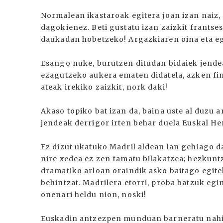
Normalean ikastaroak egitera joan izan naiz, 
dagokienez. Beti gustatu izan zaizkit frantses
daukadan hobetzeko! Argazkiaren oina eta eg
Esango nuke, burutzen ditudan bidaiek jende
ezagutzeko aukera ematen didatela, azken fi
ateak irekiko zaizkit, nork daki!
Akaso topiko bat izan da, baina uste al duz
jendeak derrigor irten behar duela Euskal Her
Ez dizut ukatuko Madril aldean lan gehiago d
nire xedea ez zen famatu bilakatzea; hezkunt
dramatiko arloan oraindik asko baitago egitek
behintzat. Madrilera etorri, proba batzuk eg
onenari heldu nion, noski!
Euskadin antzezpen munduan barneratu nahi 