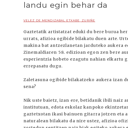
landu egin behar da
VELEZ DE MENDIZABAL ETXABE, ZURIÑE
Gaztetatik artistatzat eduki du bere burua he
urrats, afizioa ogibide bilakatu duen arte. 
makina bat antzezlanetan jarduteko aukera ed
Zinemaldiaren 58. edizioan egon zen bere a
esperientzia hobeto ezagutu nahian elkartu g
errepasatu dugu.
Zaletasuna ogibide bilakatzeko aukera izan du
sena?
Nik uste baietz, izan ere, betidanik ibili naiz 
institutuan, edota eskolaz kanpoko ekintzetan
gaztetxotan ikasi bainuen gitarra jotzen eta 
naturalean bilakatu da nire ustez, afizioa ofiz
zortedun sentitzen naiz biak egiteko aukera 