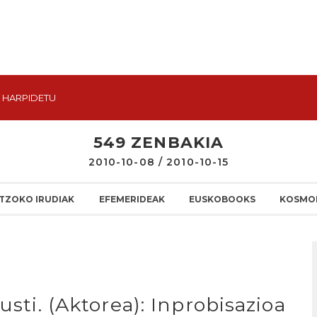
HARPIDETU
549 ZENBAKIA
2010-10-08 / 2010-10-15
TZOKO IRUDIAK
EFEMERIDEAK
EUSKOBOOKS
KOSMO
usti. (Aktorea): Inprobisazioa