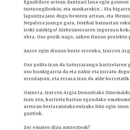
Eguzkilore artean dantzari lana egin genuen 
txotxongiloekin, eta maskarekin... Eta bigarr
laguntza jaso dugu besteen artean, eta Memori
Nepalera joango gara, festibal batzuetan esk
ireki zaizkigu! Alzheimerraren inguruan koka
obra. Oso pozik nago, azken finean proiektu p
Aurre egin diozun beste erronka, Izarren Argi
Oso polita izan da Saturrarango kartzelaren 
oso hunkigarria da eta nahiz eta jorratu dugu
errodajean, eta erraza izan da alde horretatik
Gainera, Izarren Argia Donostiako Zinemaldi
izan zen, kartzela hartan egondako emakume 
aretoan bertaratutakoentzako hitz egin zue
guztiok.
Zer ematen dizu antzezteak?