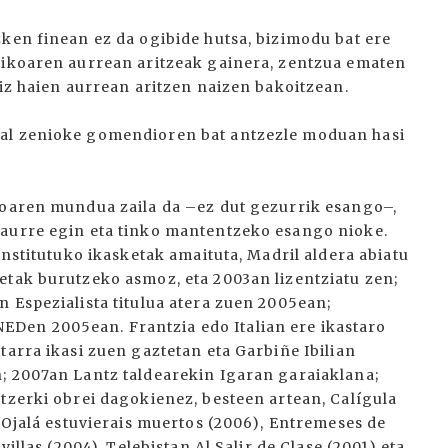
zken finean ez da ogibide hutsa, bizimodu bat ere
likoaren aurrean aritzeak gainera, zentzua ematen
aiz haien aurrean aritzen naizen bakoitzean.
 al zenioke gomendioren bat antzezle moduan hasi
ioaren mundua zaila da –ez dut gezurrik esango–,
 aurre egin eta tinko mantentzeko esango nioke.
institutuko ikasketak amaituta, Madril aldera abiatu
etak burutzeko asmoz, eta 2003an lizentziatu zen;
 Espezialista titulua atera zuen 2005ean;
Den 2005ean. Frantzia edo Italian ere ikastaro
tarra ikasi zuen gaztetan eta Garbiñe Ibilian
; 2007an Lantz taldearekin Igaran garaiaklana;
tzerki obrei dagokienez, besteen artean, Calígula
, Ojalá estuvierais muertos (2006), Entremeses de
villas (2004). Telebistan Al Salir de Clase (2001) eta