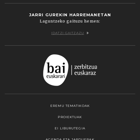
JARRI GUREKIN HARREMANETAN
Laguntzeko gaituzu hemen:
IDATZI GAITZAZU
EREMU TEMATIKOAK
PROIEKTUAK
EI LIBURUTEGIA
AGENDA ETA JARDUERAK