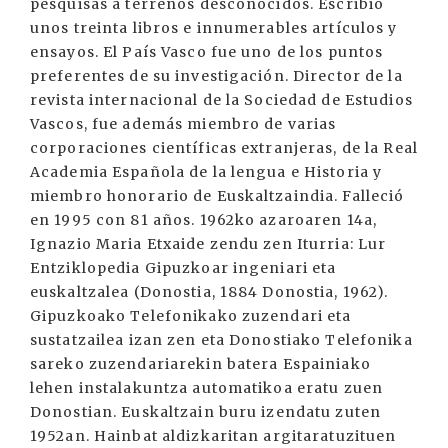
pesquisas a terrenos desconocidos. Escribió
unos treinta libros e innumerables artículos y
ensayos. El País Vasco fue uno de los puntos
preferentes de su investigación. Director de la
revista internacional de la Sociedad de Estudios
Vascos, fue además miembro de varias
corporaciones científicas extranjeras, de la Real
Academia Española de la lengua e Historia y
miembro honorario de Euskaltzaindia. Falleció
en 1995 con 81 años. 1962ko azaroaren 14a,
Ignazio Maria Etxaide zendu zen Iturria: Lur
Entziklopedia Gipuzkoar ingeniari eta
euskaltzalea (Donostia, 1884 Donostia, 1962).
Gipuzkoako Telefonikako zuzendari eta
sustatzailea izan zen eta Donostiako Telefonika
sareko zuzendariarekin batera Espainiako
lehen instalakuntza automatikoa eratu zuen
Donostian. Euskaltzain buru izendatu zuten
1952an. Hainbat aldizkaritan argitaratuzituen