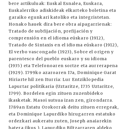
bere artikuluak: Euskal Esnalea, Euskara,
Euskalerriko adiskideak elkarteko boletina eta
garaiko egunkari katoliko eta integristetan.
Honako hauek dira bere obra aipagarrienak:
Tratado de subfijación, prefijación y
comprensión en el idioma eúskaro (1912),
Tratado de Sintaxis en el idioma eúskaro (1912),
El verbo vascongado (1923), Sobre el origen y
parentesco del pueblo euskaro y su idioma
(1935) eta Telefonoaren sortze eta aurrerapena
(1929). 1799ko azaroaren 17a, Dominique Garat
Hiriarte hil zen Iturria: Lur Entziklopedia
Lapurtar politikaria (Uztaritze, 1735 Uztaritze,
1799). Bordelen egin zituen zuzenbideko
ikasketak. Masoi sutsua izan zen, girondarra.
1789an Estatu Orokorrak deitu zituen erregeak,
eta Dominique Lapurdiko hirugarren estatuko
ordezkari aukeratu zuten, Joseph anaiarekin
batera (ikus ). Lapurdiko Biltzarraren aldeko