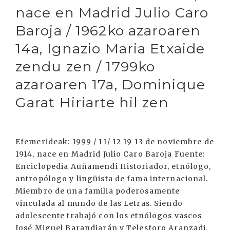
nace en Madrid Julio Caro
Baroja / 1962ko azaroaren
14a, Ignazio Maria Etxaide
zendu zen / 1799ko
azaroaren 17a, Dominique
Garat Hiriarte hil zen
Efemerideak: 1999 / 11/ 12 19 13 de noviembre de
1914, nace en Madrid Julio Caro Baroja Fuente:
Enciclopedia Auñamendi Historiador, etnólogo,
antropólogo y lingüista de fama internacional.
Miembro de una familia poderosamente
vinculada al mundo de las Letras. Siendo
adolescente trabajó con los etnólogos vascos
José Miguel Barandiarán y Telesforo Aranzadi.