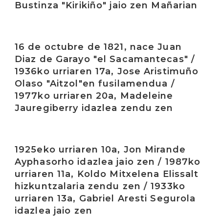
Bustinza "Kirikiño" jaio zen Mañarian
Irakurri
16 de octubre de 1821, nace Juan
Diaz de Garayo "el Sacamantecas" /
1936ko urriaren 17a, Jose Aristimuño
Olaso "Aitzol"en fusilamendua /
1977ko urriaren 20a, Madeleine
Jauregiberry idazlea zendu zen
Irakurri
1925eko urriaren 10a, Jon Mirande
Ayphasorho idazlea jaio zen / 1987ko
urriaren 11a, Koldo Mitxelena Elissalt
hizkuntzalaria zendu zen / 1933ko
urriaren 13a, Gabriel Aresti Segurola
idazlea jaio zen