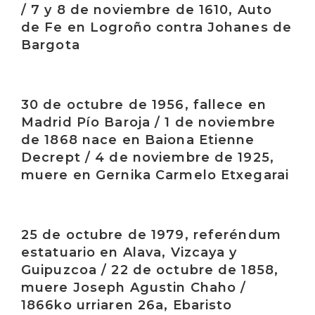
/ 7 y 8 de noviembre de 1610, Auto
de Fe en Logroño contra Johanes de
Bargota
Irakurri
30 de octubre de 1956, fallece en
Madrid Pío Baroja / 1 de noviembre
de 1868 nace en Baiona Etienne
Decrept / 4 de noviembre de 1925,
muere en Gernika Carmelo Etxegarai
Irakurri
25 de octubre de 1979, referéndum
estatuario en Alava, Vizcaya y
Guipuzcoa / 22 de octubre de 1858,
muere Joseph Agustin Chaho /
1866ko urriaren 26a, Ebaristo