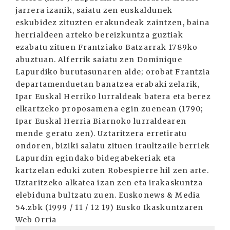
jarrera izanik, saiatu zen euskaldunek
eskubidez zituzten erakundeak zaintzen, baina
herrialdeen arteko bereizkuntza guztiak
ezabatu zituen Frantziako Batzarrak 1789ko
abuztuan. Alferrik saiatu zen Dominique
Lapurdiko burutasunaren alde; orobat Frantzia
departamenduetan banatzea erabaki zelarik,
Ipar Euskal Herriko lurraldeak batera eta berez
elkartzeko proposamena egin zuenean (1790;
Ipar Euskal Herria Biarnoko lurraldearen
mende geratu zen). Uztaritzera erretiratu
ondoren, biziki salatu zituen iraultzaile berriek
Lapurdin egindako bidegabekeriak eta
kartzelan eduki zuten Robespierre hil zen arte.
Uztaritzeko alkatea izan zen eta irakaskuntza
elebiduna bultzatu zuen. Euskonews & Media
54.zbk (1999 / 11 / 12 19) Eusko Ikaskuntzaren
Web Orria