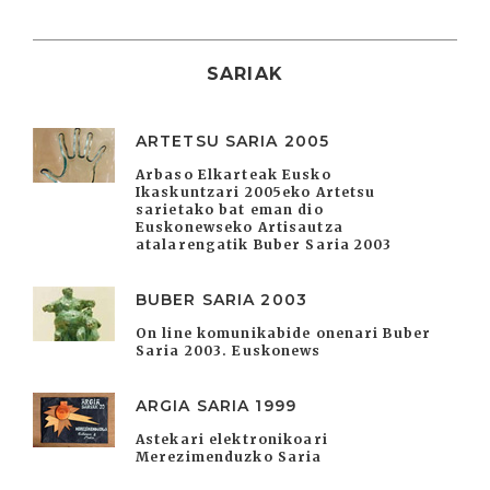
SARIAK
ARTETSU SARIA 2005
Arbaso Elkarteak Eusko
Ikaskuntzari 2005eko Artetsu
sarietako bat eman dio
Euskonewseko Artisautza
atalarengatik Buber Saria 2003
BUBER SARIA 2003
On line komunikabide onenari Buber
Saria 2003. Euskonews
ARGIA SARIA 1999
Astekari elektronikoari
Merezimenduzko Saria