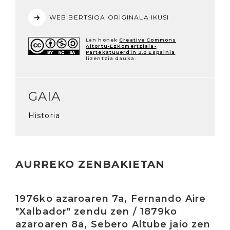
WEB BERTSIOA ORIGINALA IKUSI
Lan honek
Creative Commons
Aitortu-EzKomertziala-
PartekatuBerdin 3.0 Espainia
lizentzia dauka.
GAIA
Historia
AURREKO ZENBAKIETAN
Irakurri
1976ko azaroaren 7a, Fernando Aire
"Xalbador" zendu zen / 1879ko
azaroaren 8a, Sebero Altube jaio zen