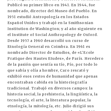
Publicó su primer libro en 1941. En 1944, fue
nombrado, director del Museo del Pueblo. En
1951 estudió Antropología en los Estados
Español Unidos y trabajó en la Smithsonian
Institution de Washington; y al año siguiente en
el Institute of Social Anthropology de Oxford.
Desde 1957 a 1960 desarrolló un curso de
Etnología General en Coimbra. En 1961 es
nombrado Director de Estudios, de «L'Ecole
Pratique des Hautes Etudes», de París. Heredero
de la pasión que sentía su tío, Pío, por todo lo
que sabía y olía a hombre, Caro rescató y
exhibió esos restos de humanidad que apenas
encontraban cabida en la historiografía
tradicional. Trabajó en diversos campos: la
historia social, la prehistoria, la lingüística, la
tecnología, el arte, la literatura popular, la
etnología, la mitología, etc. Julio dirigió sus