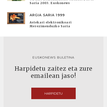
Saria 2003. Euskonews
ARGIA SARIA 1999
Astekari elektronikoari
Merezimenduzko Saria
EUSKONEWS BULETINA
Harpidetu zaitez eta zure
emailean jaso!
HARPIDETU