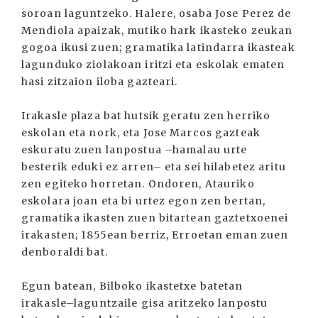
soroan laguntzeko. Halere, osaba Jose Perez de
Mendiola apaizak, mutiko hark ikasteko zeukan
gogoa ikusi zuen; gramatika latindarra ikasteak
lagunduko ziolakoan iritzi eta eskolak ematen
hasi zitzaion iloba gazteari.
Irakasle plaza bat hutsik geratu zen herriko
eskolan eta nork, eta Jose Marcos gazteak
eskuratu zuen lanpostua –hamalau urte
besterik eduki ez arren– eta sei hilabetez aritu
zen egiteko horretan. Ondoren, Atauriko
eskolara joan eta bi urtez egon zen bertan,
gramatika ikasten zuen bitartean gaztetxoenei
irakasten; 1855ean berriz, Erroetan eman zuen
denboraldi bat.
Egun batean, Bilboko ikastetxe batetan
irakasle–laguntzaile gisa aritzeko lanpostu