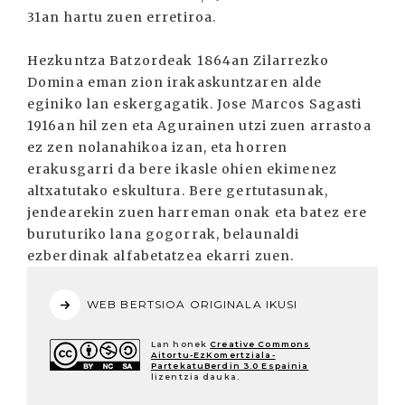
31an hartu zuen erretiroa.
Hezkuntza Batzordeak 1864an Zilarrezko
Domina eman zion irakaskuntzaren alde
eginiko lan eskergagatik. Jose Marcos Sagasti
1916an hil zen eta Agurainen utzi zuen arrastoa
ez zen nolanahikoa izan, eta horren
erakusgarri da bere ikasle ohien ekimenez
altxatutako eskultura. Bere gertutasunak,
jendearekin zuen harreman onak eta batez ere
buruturiko lana gogorrak, belaunaldi
ezberdinak alfabetatzea ekarri zuen.
WEB BERTSIOA ORIGINALA IKUSI
Lan honek
Creative Commons
Aitortu-EzKomertziala-
PartekatuBerdin 3.0 Espainia
lizentzia dauka.