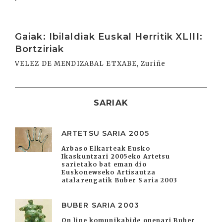
Irakurri
Gaiak: Ibilaldiak Euskal Herritik XLIII:
Bortziriak
VELEZ DE MENDIZABAL ETXABE, Zuriñe
SARIAK
ARTETSU SARIA 2005
Arbaso Elkarteak Eusko
Ikaskuntzari 2005eko Artetsu
sarietako bat eman dio
Euskonewseko Artisautza
atalarengatik Buber Saria 2003
BUBER SARIA 2003
On line komunikabide onenari Buber