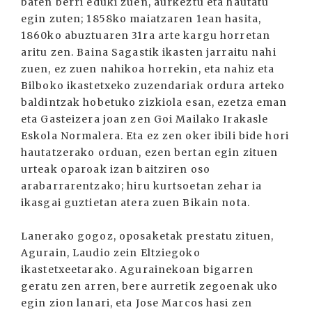
baten berri eduki zuen, aurkeztu eta hautatu
egin zuten; 1858ko maiatzaren 1ean hasita,
1860ko abuztuaren 31ra arte kargu horretan
aritu zen. Baina Sagastik ikasten jarraitu nahi
zuen, ez zuen nahikoa horrekin, eta nahiz eta
Bilboko ikastetxeko zuzendariak ordura arteko
baldintzak hobetuko zizkiola esan, ezetza eman
eta Gasteizera joan zen Goi Mailako Irakasle
Eskola Normalera. Eta ez zen oker ibili bide hori
hautatzerako orduan, ezen bertan egin zituen
urteak oparoak izan baitziren oso
arabarrarentzako; hiru kurtsoetan zehar ia
ikasgai guztietan atera zuen Bikain nota.
Lanerako gogoz, oposaketak prestatu zituen,
Agurain, Laudio zein Eltziegoko
ikastetxeetarako. Agurainekoan bigarren
geratu zen arren, bere aurretik zegoenak uko
egin zion lanari, eta Jose Marcos hasi zen