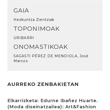
GAIA
Hezkuntza Zientziak
TOPONIMOAK
URIBARRI
ONOMASTIKOAK
SAGASTI PÉREZ DE MENDIOLA, José
Marcos
AURREKO ZENBAKIETAN
Irakurri
Elkarrizketa: Edurne Ibañez Huarte.
(Moda diseinatzailea): Art&Fashion