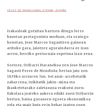
VELEZ DE MENDIZABAL ETXABE, ZURIÑE
Irakasleak gutxitan hartzen ditugu lerro
hauetan protagonista moduan, eta oraingo
honetan, Jose Marcos Sagastiren gainean
arituko gara, jaiotzez aguraindarra ez izan
arren, herriko pertsonaia ospetsua izan zena.
Sortzez, Uribarri Haranekoa zen Jose Marcos
Sagasti Perez de Mendiola; bertan jaio zen
1839ko urriaren 7an. Sei anai–arrebetatik
zaharrena, txikitatik jakin–mina eta
ikasketetarako zaletasuna erakutsi zuen.
Eskolara joateko aukera eduki zuen Uribarrin
bertan, baina gurasoen egoera ekonomikoa
zela eta maiz huts egin behar izaten zuen