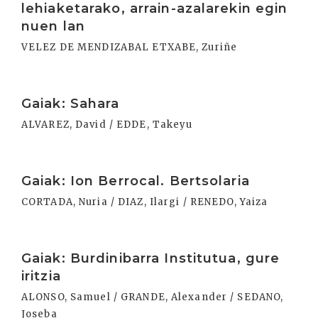
lehiaketarako, arrain-azalarekin egin
nuen lan
VELEZ DE MENDIZABAL ETXABE, Zuriñe
Irakurri
Gaiak: Sahara
ALVAREZ, David / EDDE, Takeyu
Irakurri
Gaiak: Ion Berrocal. Bertsolaria
CORTADA, Nuria / DIAZ, Ilargi / RENEDO, Yaiza
Irakurri
Gaiak: Burdinibarra Institutua, gure
iritzia
ALONSO, Samuel / GRANDE, Alexander / SEDANO,
Joseba