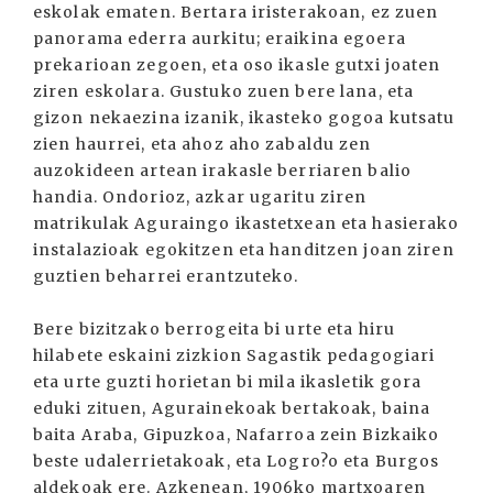
eskolak ematen. Bertara iristerakoan, ez zuen
panorama ederra aurkitu; eraikina egoera
prekarioan zegoen, eta oso ikasle gutxi joaten
ziren eskolara. Gustuko zuen bere lana, eta
gizon nekaezina izanik, ikasteko gogoa kutsatu
zien haurrei, eta ahoz aho zabaldu zen
auzokideen artean irakasle berriaren balio
handia. Ondorioz, azkar ugaritu ziren
matrikulak Aguraingo ikastetxean eta hasierako
instalazioak egokitzen eta handitzen joan ziren
guztien beharrei erantzuteko.
Bere bizitzako berrogeita bi urte eta hiru
hilabete eskaini zizkion Sagastik pedagogiari
eta urte guzti horietan bi mila ikasletik gora
eduki zituen, Agurainekoak bertakoak, baina
baita Araba, Gipuzkoa, Nafarroa zein Bizkaiko
beste udalerrietakoak, eta Logro?o eta Burgos
aldekoak ere. Azkenean, 1906ko martxoaren