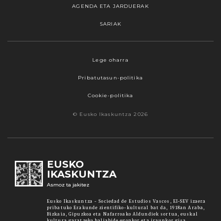
AGENDA ETA JARDUERAK
SARIAK
Webgune honek cookieak erabiltzen ditu,
Lege oharra
propioak zein hirugarrenenak. Hautatu
Pribatutasun-politika
nabigatzeko nahiago duzun cookie aukera.
Guztiz desaktibatzea ere hauta dezakezu.
Cookie-politika
Cookie batzuk blokeatu nahi badituzu, egin klik
© Eusko Ikaskuntza 2026
"konfigurazioa" aukeran. "Onartzen dut" botoia
sakatuz gero, aipatutako cookieak eta gure
cookie politika onartzen duzula adierazten ari
zara. Sakatu
Irakurri gehiago
lotura informazio
EUSKO
gehiago lortzeko.
IKASKUNTZA
Asmoz ta jakitez
Onartu
Eusko Ikaskuntza - Sociedad de Estudios Vascos, EI-SEV izaera
pribatuko Erakunde zientifiko-kultural bat da, 1918an Araba,
Bizkaia, Gipuzkoa eta Nafarroako Aldundiek sortua, euskal
kultura garatzeko baliabide egonkor eta iraunkor gisa