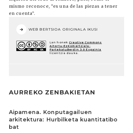
mismo reconoce, “es una de las piezas a tener
en cuenta”.
WEB BERTSIOA ORIGINALA IKUSI
Lan honek
Creative Commons
Aitortu-EzKomertziala-
PartekatuBerdin 3.0 Espainia
lizentzia dauka.
AURREKO ZENBAKIETAN
Irakurri
Aipamena. Konputagailuen
arkitektura: Hurbilketa kuantitatibo
bat