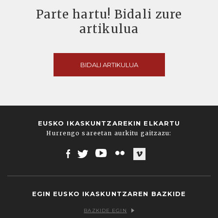
Parte hartu! Bidali zure
artikulua
BIDALI ARTIKULUA
EUSKO IKASKUNTZAREKIN ELKARTU
Hurrengo sareetan aurkitu gaitzazu:
Facebook
Twitter
Youtube
Flickr
Vimeo
EGIN EUSKO IKASKUNTZAREN BAZKIDE
BAZKIDE EGIN