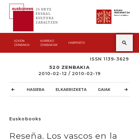
25 URTE
EUSKO
IKASKUNTZA
EUSKAL
Asmoz ta jakitez
KULTURA
ZABALTZEN
AZKEN
AURREKO
HARPIDETU
ZENBAKIA
ZENBAKIAK
ISSN 1139-3629
520 ZENBAKIA
2010-02-12 / 2010-02-19
HASIERA
ELKARRIZKETA
GAIAK
ATZOKO
Euskobooks
Reseña. Los vascos en la