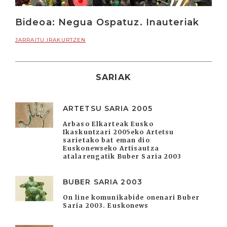
Bideoa: Negua Ospatuz. Inauteriak
JARRAITU IRAKURTZEN
SARIAK
ARTETSU SARIA 2005
Arbaso Elkarteak Eusko
Ikaskuntzari 2005eko Artetsu
sarietako bat eman dio
Euskonewseko Artisautza
atalarengatik Buber Saria 2003
BUBER SARIA 2003
On line komunikabide onenari Buber
Saria 2003. Euskonews