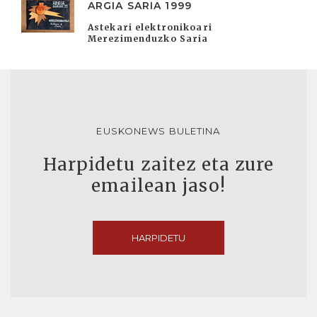
ARGIA SARIA 1999
Astekari elektronikoari
Merezimenduzko Saria
EUSKONEWS BULETINA
Harpidetu zaitez eta zure
emailean jaso!
HARPIDETU