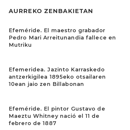
AURREKO ZENBAKIETAN
Irakurri
Efeméride. El maestro grabador
Pedro Mari Arreitunandia fallece en
Mutriku
Irakurri
Efemeridea. Jazinto Karraskedo
antzerkigilea 1895eko otsailaren
10ean jaio zen Billabonan
Irakurri
Efeméride. El pintor Gustavo de
Maeztu Whitney nació el 11 de
febrero de 1887