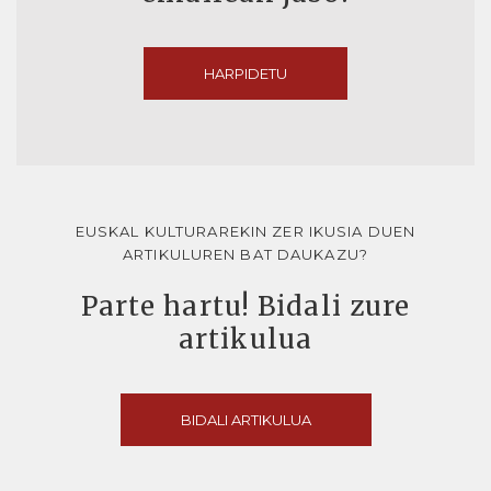
HARPIDETU
EUSKAL KULTURAREKIN ZER IKUSIA DUEN
ARTIKULUREN BAT DAUKAZU?
Parte hartu! Bidali zure
artikulua
BIDALI ARTIKULUA