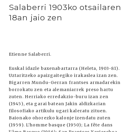
Salaberri 1903ko otsailaren
18an jaio zen
Etienne Salaberri.
Euskal idazle baxenabartarra (Heleta, 1903-81).
Uztaritzeko apaizgaitegiko irakaslea izan zen.
Bigarren Mundu-Gerran frantses armadarekin
borrokatu zen eta alemaniarrek preso hartu
zuten. Herriako erredakzio-buru izan zen
(1945), eta garai batean Jakin aldizkarian
filosofiako artikulu ugari kaleratu zituen.
Baionako ohorezko kalonje izendatu zuten
(1959). L’homme basque (1950); La fête dans