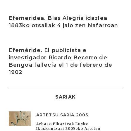
Irakurri
Efemeridea. Blas Alegria idazlea
1883ko otsailak 4 jaio zen Nafarroan
Irakurri
Efeméride. El publicista e
investigador Ricardo Becerro de
Bengoa fallecía el 1 de febrero de
1902
SARIAK
ARTETSU SARIA 2005
Arbaso Elkarteak Eusko
Ikaskuntzari 2005eko Artetsu