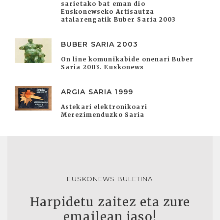
sarietako bat eman dio
Euskonewseko Artisautza
atalarengatik Buber Saria 2003
BUBER SARIA 2003
On line komunikabide onenari Buber
Saria 2003. Euskonews
ARGIA SARIA 1999
Astekari elektronikoari
Merezimenduzko Saria
EUSKONEWS BULETINA
Harpidetu zaitez eta zure
emailean jaso!