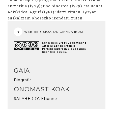
l’âme Basque (1956); San Prantses Xavierekoa
antzerkia (1959); Ene Sinestea (1979) eta Benat
Adixkidea, Agur! (1981) idatzi zituen. 1979an
euskaltzain ohorezko izendatu zuten.
WEB BERTSIOA ORIGINALA IKUSI
Lan honek
Creative Commons
Aitortu-EzKomertziala-
PartekatuBerdin 3.0 Espainia
lizentzia dauka.
GAIA
Biografia
ONOMASTIKOAK
SALABERRY, Etienne