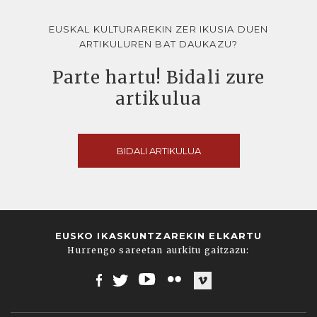
EUSKAL KULTURAREKIN ZER IKUSIA DUEN
ARTIKULUREN BAT DAUKAZU?
Parte hartu! Bidali zure
artikulua
BIDALI ARTIKULUA
EUSKO IKASKUNTZAREKIN ELKARTU
Hurrengo sareetan aurkitu gaitzazu:
Facebook
Twitter
Youtube
Flickr
Vimeo