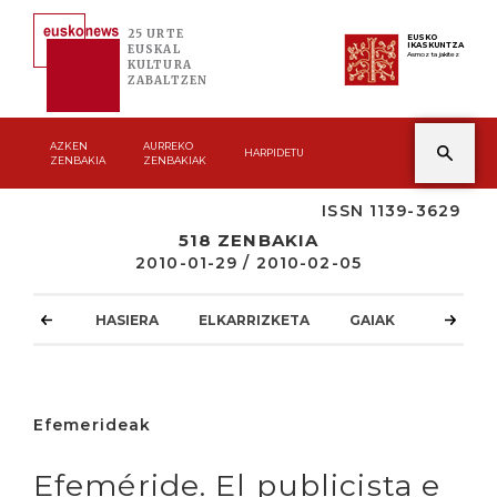
25 URTE
EUSKO
IKASKUNTZA
EUSKAL
Asmoz ta jakitez
KULTURA
ZABALTZEN
AZKEN
AURREKO
HARPIDETU
ZENBAKIA
ZENBAKIAK
ISSN 1139-3629
518 ZENBAKIA
2010-01-29 / 2010-02-05
HASIERA
ELKARRIZKETA
GAIAK
ATZOKO
Efemerideak
Efeméride. El publicista e