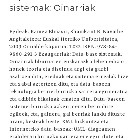
sistemak: Oinarriak
Egileak: Ramez Elmasri, Shamkant B. Navathe
Argitaletxea: Euskal Herriko Unibertsitatea,
2009 Orrialde kopurua: 1.032 ISBN: 978-84-
9860-291-3 Ezaugarriak: Datu-base sistemak.
Oinarriak liburuaren euskarazko lehen edizio
honek teoria eta diseinua argi eta garbi
azaltzen ditu, ereduak eta sistema errealak luze
eta zabal aztertzen ditu, eta datu-baseen
teknologia berriei buruzko sarrera eguneratua
eta adibide bikainak ematen ditu. Datu-baseen
sistemei buruzko azken joeren berri dute
egileek, eta, gainera, gai berriak landu dituzte
orain; besteak beste, XML hizkuntza eta
Interneteko datu-baseak: UML-diagramen
erabilerari buruzko sarrera ere egin dute, eta