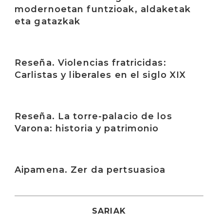
modernoetan funtzioak, aldaketak
eta gatazkak
Irakurri
Reseña. Violencias fratricidas:
Carlistas y liberales en el siglo XIX
Irakurri
Reseña. La torre-palacio de los
Varona: historia y patrimonio
Irakurri
Aipamena. Zer da pertsuasioa
SARIAK