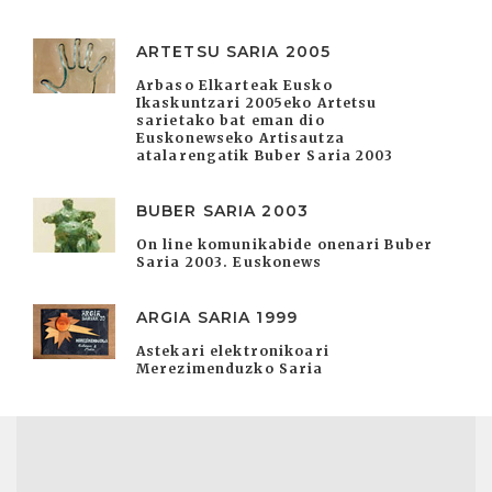
ARTETSU SARIA 2005
Arbaso Elkarteak Eusko
Ikaskuntzari 2005eko Artetsu
sarietako bat eman dio
Euskonewseko Artisautza
atalarengatik Buber Saria 2003
BUBER SARIA 2003
On line komunikabide onenari Buber
Saria 2003. Euskonews
ARGIA SARIA 1999
Astekari elektronikoari
Merezimenduzko Saria