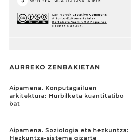
WEB BERTSIOA ORIGINALA IKUSI
Lan honek
Creative Commons
Aitortu-EzKomertziala-
PartekatuBerdin 3.0 Espainia
lizentzia dauka.
AURREKO ZENBAKIETAN
Irakurri
Aipamena. Konputagailuen
arkitektura: Hurbilketa kuantitatibo
bat
Irakurri
Aipamena. Soziologia eta hezkuntza:
Hezkuntza-sistema gizarte