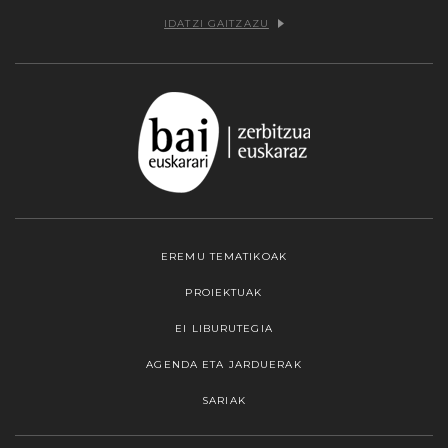
IDATZI GAITZAZU
EREMU TEMATIKOAK
PROIEKTUAK
EI LIBURUTEGIA
AGENDA ETA JARDUERAK
SARIAK