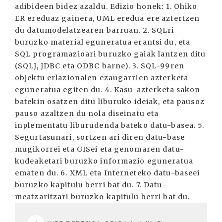
adibideen bidez azaldu. Edizio honek: 1. Ohiko
ER ereduaz gainera, UML eredua ere aztertzen
du datumodelatzearen barruan. 2. SQLri
buruzko material eguneratua erantsi du, eta
SQL programazioari buruzko gaiak lantzen ditu
(SQLJ, JDBC eta ODBC barne). 3. SQL-99ren
objektu erlazionalen ezaugarrien azterketa
eguneratua egiten du. 4. Kasu-azterketa sakon
batekin osatzen ditu liburuko ideiak, eta pausoz
pauso azaltzen du nola diseinatu eta
inplementatu liburudenda bateko datu-basea. 5.
Segurtasunari, sortzen ari diren datu-base
mugikorrei eta GISei eta genomaren datu-
kudeaketari buruzko informazio eguneratua
ematen du. 6. XML eta Interneteko datu-baseei
buruzko kapitulu berri bat du. 7. Datu-
meatzaritzari buruzko kapitulu berri bat du.