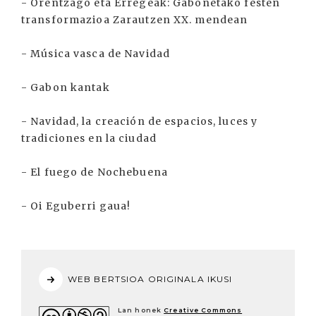
- Orentzago eta Erregeak: Gabonetako festen
transformazioa Zarautzen XX. mendean
- Música vasca de Navidad
- Gabon kantak
- Navidad, la creación de espacios, luces y
tradiciones en la ciudad
- El fuego de Nochebuena
- Oi Eguberri gaua!
WEB BERTSIOA ORIGINALA IKUSI
Lan honek
Creative Commons