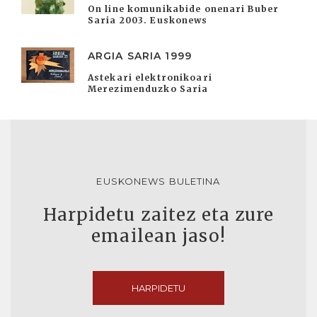
On line komunikabide onenari Buber
Saria 2003. Euskonews
ARGIA SARIA 1999
Astekari elektronikoari
Merezimenduzko Saria
EUSKONEWS BULETINA
Harpidetu zaitez eta zure
emailean jaso!
HARPIDETU