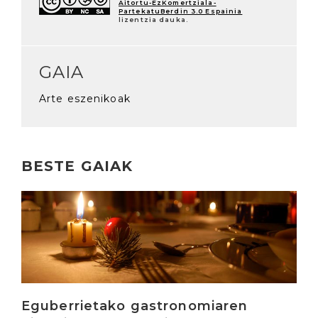
Aitortu-EzKomertziala-
PartekatuBerdin 3.0 Espainia
lizentzia dauka.
GAIA
Arte eszenikoak
BESTE GAIAK
Irakurri
Eguberrietako gastronomiaren