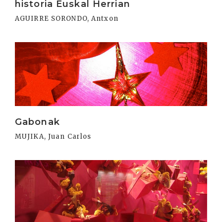
historia Euskal Herrian
AGUIRRE SORONDO, Antxon
Irakurri
Gabonak
MUJIKA, Juan Carlos
Irakurri