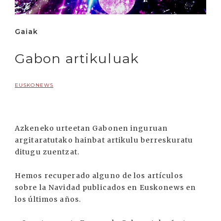
Gaiak
Gabon artikuluak
EUSKONEWS
Azkeneko urteetan Gabonen inguruan
argitaratutako hainbat artikulu berreskuratu
ditugu zuentzat.
Hemos recuperado alguno de los artículos
sobre la Navidad publicados en Euskonews en
los últimos años.