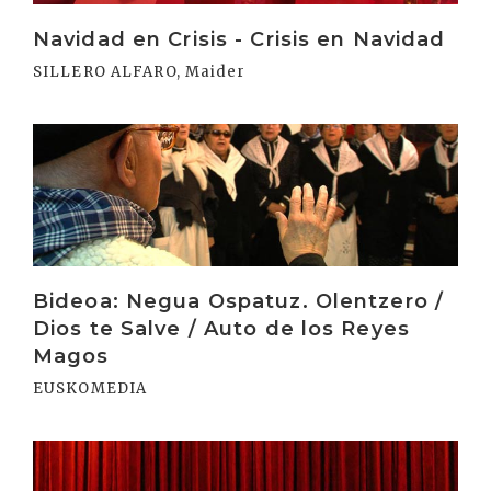
Navidad en Crisis - Crisis en Navidad
SILLERO ALFARO, Maider
Irakurri
Bideoa: Negua Ospatuz. Olentzero /
Dios te Salve / Auto de los Reyes
Magos
EUSKOMEDIA
Irakurri