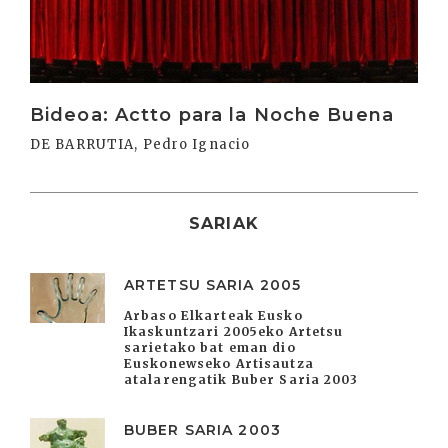
Bideoa: Actto para la Noche Buena
DE BARRUTIA, Pedro Ignacio
SARIAK
ARTETSU SARIA 2005
Arbaso Elkarteak Eusko
Ikaskuntzari 2005eko Artetsu
sarietako bat eman dio
Euskonewseko Artisautza
atalarengatik Buber Saria 2003
BUBER SARIA 2003