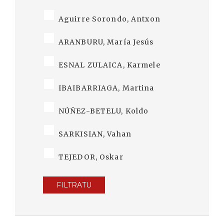
Aguirre Sorondo, Antxon
ARANBURU, María Jesús
ESNAL ZULAICA, Karmele
IBAIBARRIAGA, Martina
NÚÑEZ-BETELU, Koldo
SARKISIAN, Vahan
TEJEDOR, Oskar
FILTRATU