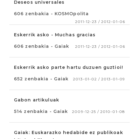
Deseos universales
606 zenbakia - KOSMOpolita
2011-12-23 / 2012-01-06
Eskerrik asko - Muchas gracias
606 zenbakia - Gaiak
2011-12-23 / 2012-01-06
Eskerrik asko parte hartu duzuen guztioi!
652 zenbakia - Gaiak
2013-01-02 / 2013-01-09
Gabon artikuluak
514 zenbakia - Gaiak
2009-12-25 / 2010-01-08
Gaiak: Euskarazko hedabide ez publikoak