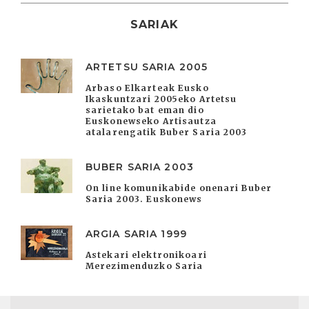
SARIAK
ARTETSU SARIA 2005
Arbaso Elkarteak Eusko
Ikaskuntzari 2005eko Artetsu
sarietako bat eman dio
Euskonewseko Artisautza
atalarengatik Buber Saria 2003
BUBER SARIA 2003
On line komunikabide onenari Buber
Saria 2003. Euskonews
ARGIA SARIA 1999
Astekari elektronikoari
Merezimenduzko Saria