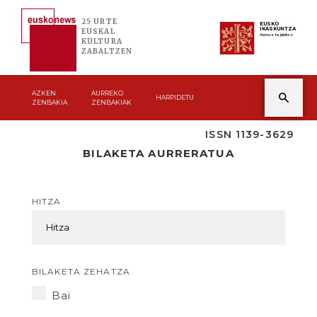
25 URTE
EUSKO
IKASKUNTZA
EUSKAL
Asmoz ta jakitez
KULTURA
ZABALTZEN
AZKEN
AURREKO
HARPIDETU
ZENBAKIA
ZENBAKIAK
ISSN 1139-3629
BILAKETA AURRERATUA
HITZA
BILAKETA ZEHATZA
Bai