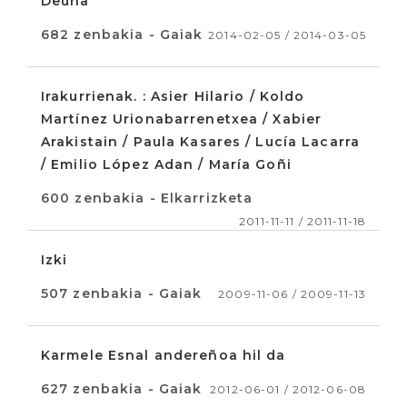
Deuna
682 zenbakia - Gaiak
2014-02-05 / 2014-03-05
Irakurrienak. : Asier Hilario / Koldo
Martínez Urionabarrenetxea / Xabier
Arakistain / Paula Kasares / Lucía Lacarra
/ Emilio López Adan / María Goñi
600 zenbakia - Elkarrizketa
2011-11-11 / 2011-11-18
Izki
507 zenbakia - Gaiak
2009-11-06 / 2009-11-13
Karmele Esnal andereñoa hil da
627 zenbakia - Gaiak
2012-06-01 / 2012-06-08