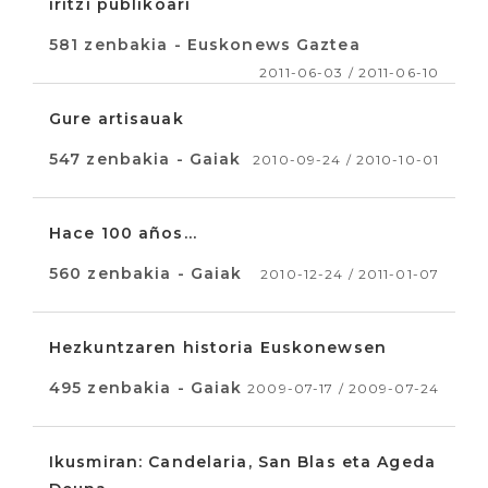
iritzi publikoari
581 zenbakia - Euskonews Gaztea
2011-06-03 / 2011-06-10
Gure artisauak
547 zenbakia - Gaiak
2010-09-24 / 2010-10-01
Hace 100 años...
560 zenbakia - Gaiak
2010-12-24 / 2011-01-07
Hezkuntzaren historia Euskonewsen
495 zenbakia - Gaiak
2009-07-17 / 2009-07-24
Ikusmiran: Candelaria, San Blas eta Ageda