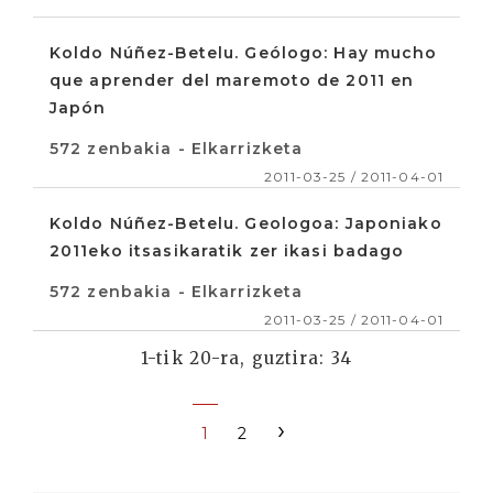
Koldo Núñez-Betelu. Geólogo: Hay mucho
que aprender del maremoto de 2011 en
Japón
572 zenbakia - Elkarrizketa
2011-03-25 / 2011-04-01
Koldo Núñez-Betelu. Geologoa: Japoniako
2011eko itsasikaratik zer ikasi badago
572 zenbakia - Elkarrizketa
2011-03-25 / 2011-04-01
1-tik 20-ra, guztira: 34
›
1
2