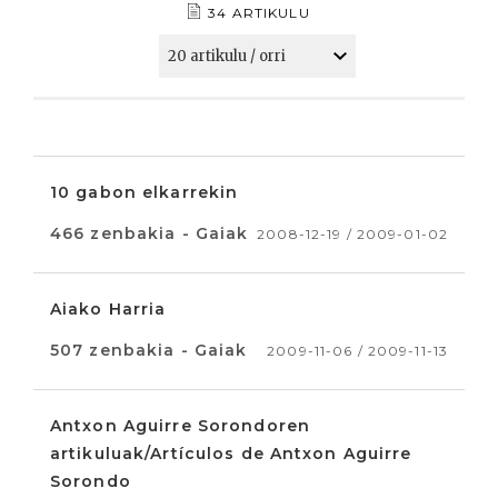
34 ARTIKULU
10 gabon elkarrekin
466 zenbakia - Gaiak
2008-12-19 / 2009-01-02
Aiako Harria
507 zenbakia - Gaiak
2009-11-06 / 2009-11-13
Antxon Aguirre Sorondoren
artikuluak/Artículos de Antxon Aguirre
Sorondo