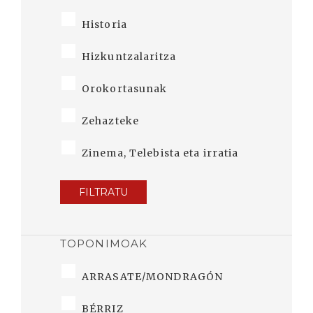
Historia
Hizkuntzalaritza
Orokortasunak
Zehazteke
Zinema, Telebista eta irratia
FILTRATU
TOPONIMOAK
ARRASATE/MONDRAGÓN
BÉRRIZ