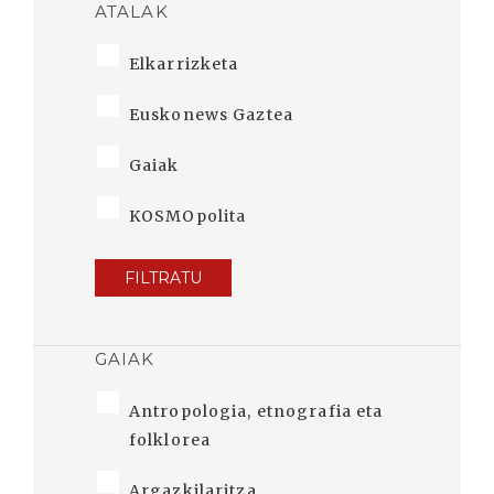
ATALAK
Elkarrizketa
Euskonews Gaztea
Gaiak
KOSMOpolita
FILTRATU
GAIAK
Antropologia, etnografia eta
folklorea
Argazkilaritza