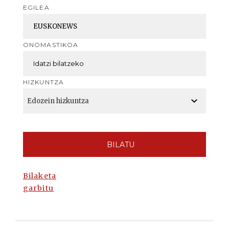
EGILEA
ONOMASTIKOA
HIZKUNTZA
BILATU
Bilaketa
garbitu