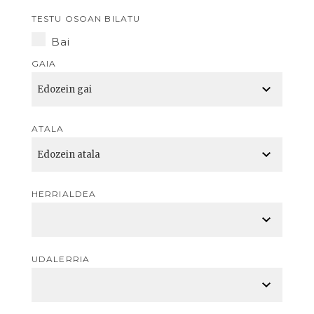
TESTU OSOAN BILATU
Bai
GAIA
ATALA
HERRIALDEA
UDALERRIA