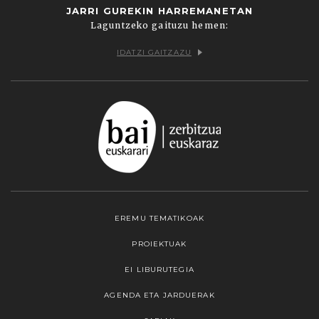
JARRI GUREKIN HARREMANETAN
Laguntzeko gaituzu hemen:
IDATZI GAITZAZU
EREMU TEMATIKOAK
PROIEKTUAK
EI LIBURUTEGIA
AGENDA ETA JARDUERAK