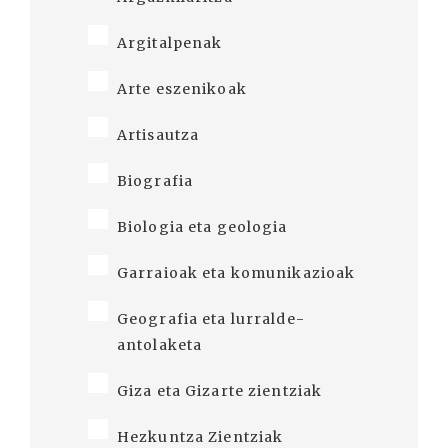
Argitalpenak
Arte eszenikoak
Artisautza
Biografia
Biologia eta geologia
Garraioak eta komunikazioak
Geografia eta lurralde-
antolaketa
Giza eta Gizarte zientziak
Hezkuntza Zientziak