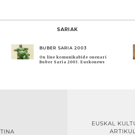
SARIAK
BUBER SARIA 2003
On line komunikabide onenari
Buber Saria 2003. Euskonews
EUSKAL KULT
ARTIKU
TINA