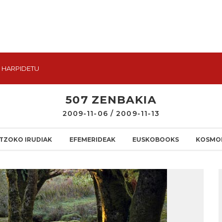
HARPIDETU
507 ZENBAKIA
2009-11-06 / 2009-11-13
TZOKO IRUDIAK
EFEMERIDEAK
EUSKOBOOKS
KOSMO