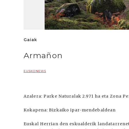
Gaiak
Armañon
EUSKONEWS
Azalera: Parke Naturalak 2.971 ha eta Zona P
Kokapena: Bizkaiko ipar-mendebaldean
Euskal Herrian den eskualderik landatarren