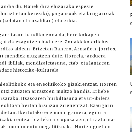
handia du. Hauek dira ehizarako espezie
 hariztietan bereziki), pagausoak eta birigarroak
zelatan eta uxaldian) eta erbia.
rgarritasun handiko zona da, bere kokapen
I
gutxik ezagutzen badu ere. Zonaldeko erliebea
rdiko aldean. Ertzetan Ranero, Armañon, Jorrios,
n) mendiek mugatzen dute. Horrela, jarduera
i-ibiliak, mendizaletasuna, etab. eta lantzean
ndare historiko-kulturala
leolitikoko eta eneolitikoko gizakientzat. Horren
 utzi zituzten arrastoen multzo handia. Erliebe
izarako. Itsasoaren hurbiltasuna eta ur-ibilera
eolitoan bertan bizi izan zirenentzat. Ezaugarri
I
ietan. Ikertutako eremuan, gainera, egitura
izakiarentzat bizileku aproposa zen, eta aztarna-
tak, monumentu megalitikoak... Horien guztien