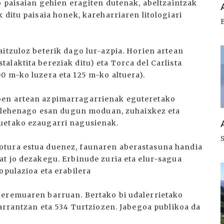
o paisaian gehien eragiten dutenak, abeltzaintzak
 ditu paisaia honek, kareharriaren litologiari
aitzuloz beterik dago lur-azpia. Horien artean
I
laktita bereziak ditu) eta Torca del Carlista
0 m-ko luzera eta 125 m-ko altuera).
oen artean azpimarragarrienak eguteretako
a, lehenago esan dugun moduan, zuhaixkez eta
uetako ezaugarri nagusienak.
otura estua duenez, faunaren aberastasuna handia
at jo dezakegu. Erbinude zuria eta elur-sagua
I
opulazioa eta erabilera
 eremuaren barruan. Bertako bi udalerrietako
Karrantzan eta 534 Turtziozen. Jabegoa publikoa da