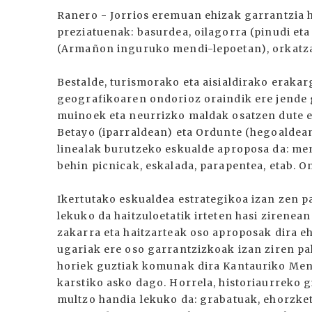
Ranero - Jorrios eremuan ehizak garrantzia 
preziatuenak: basurdea, oilagorra (pinudi eta
(Armañon inguruko mendi-lepoetan), orkatza (
Bestalde, turismorako eta aisialdirako eraka
geografikoaren ondorioz oraindik ere jende 
muinoek eta neurrizko maldak osatzen dute e
Betayo (iparraldean) eta Ordunte (hegoaldea
linealak burutzeko eskualde aproposa da: mend
behin picnicak, eskalada, parapentea, etab. O
Ikertutako eskualdea estrategikoa izan zen pa
lekuko da haitzuloetatik irteten hasi zirenean
zakarra eta haitzarteak oso aproposak dira eh
ugariak ere oso garrantzizkoak izan ziren pal
horiek guztiak komunak dira Kantauriko Mend
karstiko asko dago. Horrela, historiaurreko g
multzo handia lekuko da: grabatuak, ehorzke