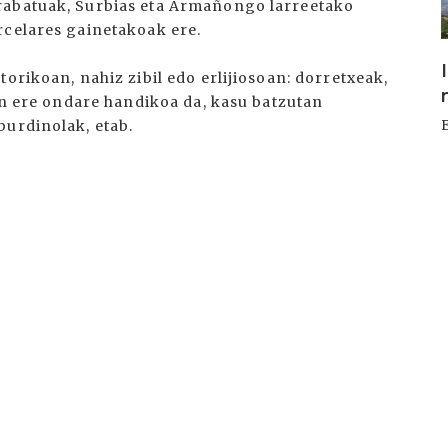
rabatuak, Surbias eta Armañongo larreetako
rcelares gainetakoak ere.
orikoan, nahiz zibil edo erlijiosoan: dorretxeak,
ian ere ondare handikoa da, kasu batzutan
burdinolak, etab.