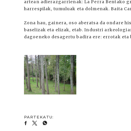
artean adierazgarrienak: La Perra Bentako g
harrespilak, tumuluak eta dolmenak. Baita Ca
Zona hau, gainera, oso aberatsa da ondare hist
baselizak eta elizak, etab. Industri arkeolog
dagoeneko desagertu badira ere: errotak eta 