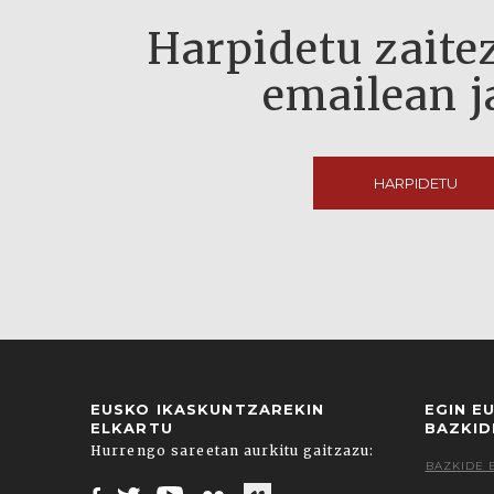
Harpidetu zaitez
emailean j
HARPIDETU
EUSKO IKASKUNTZAREKIN
EGIN E
ELKARTU
BAZKID
Hurrengo sareetan aurkitu gaitzazu:
BAZKIDE 