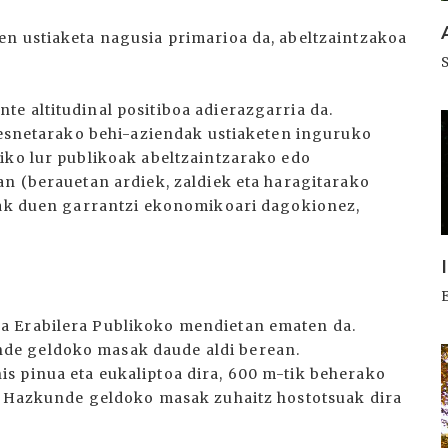
n ustiaketa nagusia primarioa da, abeltzaintzakoa
e altitudinal positiboa adierazgarria da.
I
: esnetarako behi-aziendak ustiaketen inguruko
iko lur publikoak abeltzaintzarako edo
an (berauetan ardiek, zaldiek eta haragitarako
tzak duen garrantzi ekonomikoari dagokionez,
a Erabilera Publikoko mendietan ematen da.
de geldoko masak daude aldi berean.
I
s pinua eta eukaliptoa dira, 600 m-tik beherako
e. Hazkunde geldoko masak zuhaitz hostotsuak dira