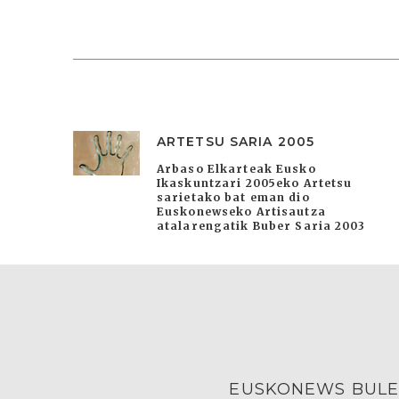
ARTETSU SARIA 2005
Arbaso Elkarteak Eusko
Ikaskuntzari 2005eko Artetsu
sarietako bat eman dio
Euskonewseko Artisautza
atalarengatik Buber Saria 2003
EUSKONEWS BULE