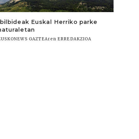
Ibilbideak Euskal Herriko parke
naturaletan
EUSKONEWS GAZTEAren ERREDAKZIOA