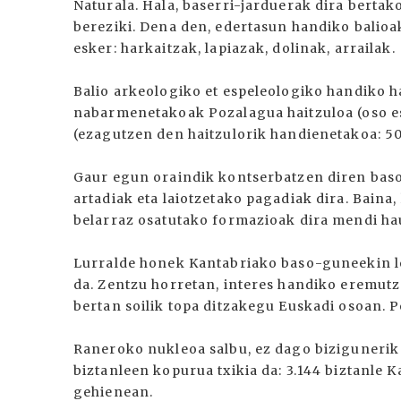
Naturala. Hala, baserri-jarduerak dira bertak
bereziki. Dena den, edertasun handiko balioak
esker: harkaitzak, lapiazak, dolinak, arrailak.
Balio arkeologiko et espeleologiko handiko h
nabarmenetakoak Pozalagua haitzuloa (oso esta
(ezagutzen den haitzulorik handienetakoa: 50
Gaur egun oraindik kontserbatzen diren bas
artadiak eta laiotzetako pagadiak dira. Bain
belarraz osatutako formazioak dira mendi ha
Lurralde honek Kantabriako baso-guneekin l
da. Zentzu horretan, interes handiko eremutz
bertan soilik topa ditzakegu Euskadi osoan. P
Raneroko nukleoa salbu, ez dago bizigunerik
biztanleen kopurua txikia da: 3.144 biztanle 
gehienean.