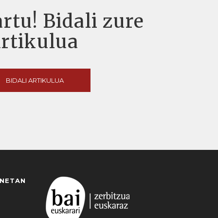
rtu! Bidali zure
artikulua
BIDALI ARTIKULUA
ANETAN