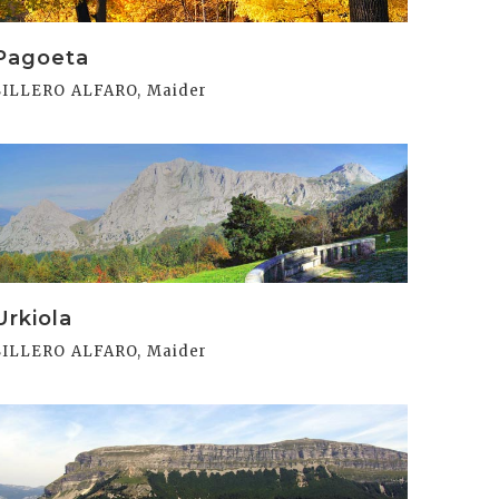
Pagoeta
SILLERO ALFARO, Maider
rakurri
Urkiola
SILLERO ALFARO, Maider
rakurri