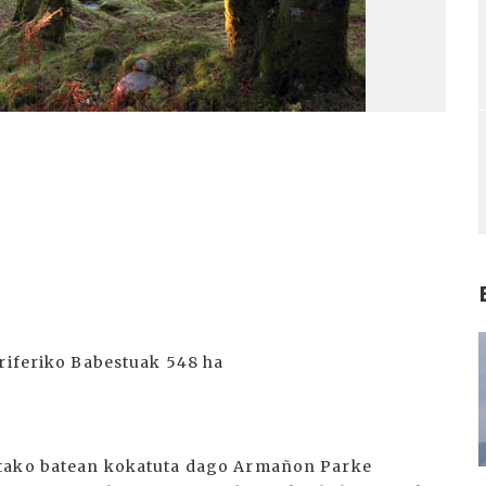
I
eriferiko Babestuak 548 ha
etako batean kokatuta dago Armañon Parke