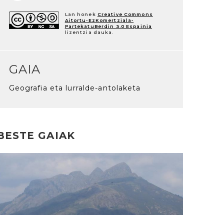
Lan honek
Creative Commons
Aitortu-EzKomertziala-
PartekatuBerdin 3.0 Espainia
lizentzia dauka.
GAIA
Geografia eta lurralde-antolaketa
BESTE GAIAK
rakurri