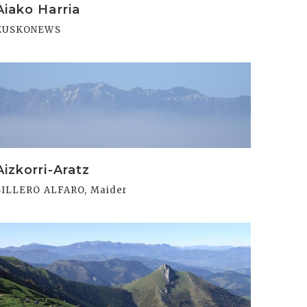
Aiako Harria
EUSKONEWS
rakurri
Aizkorri-Aratz
SILLERO ALFARO, Maider
rakurri