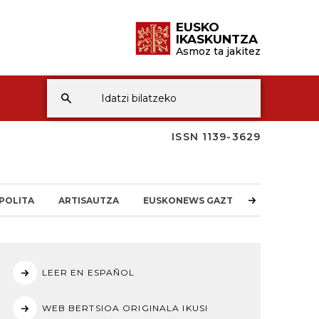
EUSKO
IKASKUNTZA
Asmoz ta jakitez
ISSN 1139-3629
POLITA
ARTISAUTZA
EUSKONEWS GAZTEA
LEER EN ESPAÑOL
WEB BERTSIOA ORIGINALA IKUSI