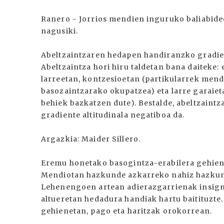
Ranero - Jorrios mendien inguruko baliabidee
nagusiki.
Abeltzaintzaren hedapen handiranzko gradient
Abeltzaintza hori hiru taldetan bana daiteke
larreetan, kontzesioetan (partikularrek mend
basozaintzarako okupatzea) eta larre garaiet
behiek bazkatzen dute). Bestalde, abeltzain
gradiente altitudinala negatiboa da.
Argazkia: Maider Sillero.
Eremu honetako basogintza-erabilera gehien
Mendiotan hazkunde azkarreko nahiz hazkun
Lehenengoen artean adierazgarrienak insigni
altueretan hedadura handiak hartu baitituzt
gehienetan, pago eta haritzak orokorrean.