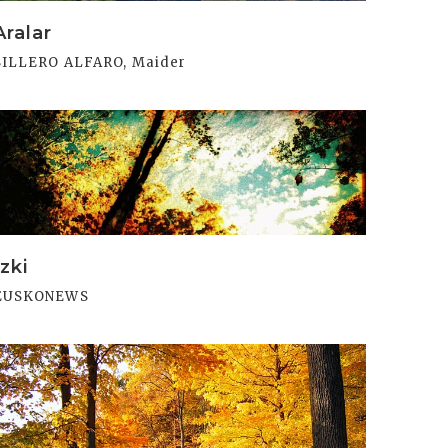
Aralar
SILLERO ALFARO, Maider
rakurri
Izki
EUSKONEWS
rakurri