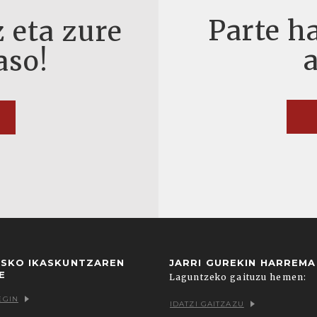
Parte ha
 eta zure
aso!
USKO IKASKUNTZAREN
JARRI GUREKIN HARREM
E
Laguntzeko gaituzu hemen:
EGIN
IDATZI GAITZAZU