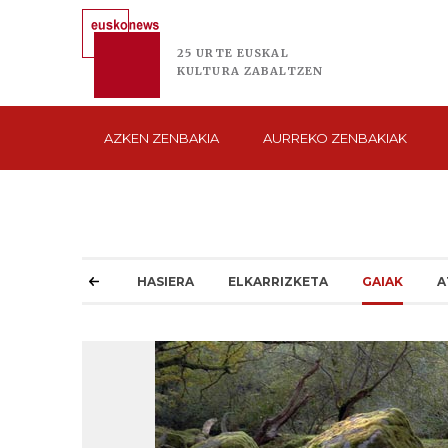
25 URTE
EUSKAL
KULTURA
ZABALTZEN
AZKEN
ZENBAKIA
AURREKO
ZENBAKIAK
HASIERA
ELKARRIZKETA
GAIAK
A