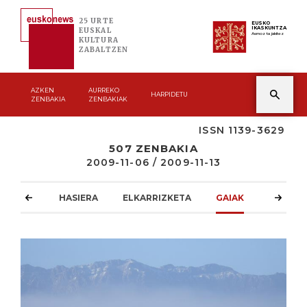
25 URTE
EUSKO
IKASKUNTZA
EUSKAL
Asmoz ta jakitez
KULTURA
ZABALTZEN
AZKEN
AURREKO
HARPIDETU
ZENBAKIA
ZENBAKIAK
ISSN 1139-3629
507 ZENBAKIA
2009-11-06 / 2009-11-13
HASIERA
ELKARRIZKETA
GAIAK
ATZOKO