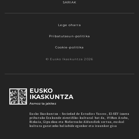
SARIAK
Webgune honek cookieak erabiltzen ditu,
Lege oharra
propioak zein hirugarrenenak. Hautatu
Pribatutasun-politika
nabigatzeko nahiago duzun cookie aukera.
Guztiz desaktibatzea ere hauta dezakezu.
Cookie-politika
Cookie batzuk blokeatu nahi badituzu, egin klik
© Eusko Ikaskuntza 2026
"konfigurazioa" aukeran. "Onartzen dut" botoia
sakatuz gero, aipatutako cookieak eta gure
cookie politika onartzen duzula adierazten ari
zara. Sakatu
Irakurri gehiago
lotura informazio
EUSKO
gehiago lortzeko.
IKASKUNTZA
Asmoz ta jakitez
Onartu
Eusko Ikaskuntza - Sociedad de Estudios Vascos, EI-SEV izaera
pribatuko Erakunde zientifiko-kultural bat da, 1918an Araba,
Bizkaia, Gipuzkoa eta Nafarroako Aldundiek sortua, euskal
kultura garatzeko baliabide egonkor eta iraunkor gisa
Konfiguratu