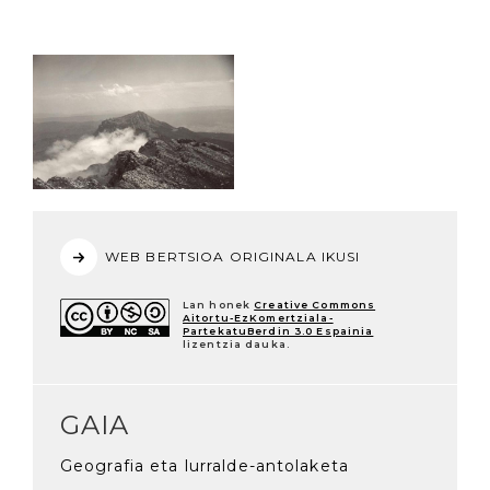
WEB BERTSIOA ORIGINALA IKUSI
Lan honek
Creative Commons
Aitortu-EzKomertziala-
PartekatuBerdin 3.0 Espainia
lizentzia dauka.
GAIA
Geografia eta lurralde-antolaketa