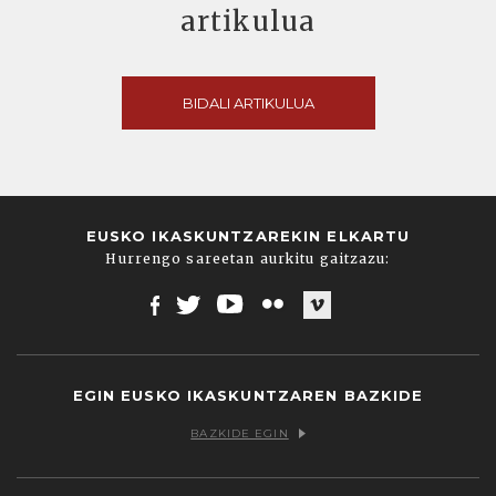
artikulua
BIDALI ARTIKULUA
EUSKO IKASKUNTZAREKIN ELKARTU
Hurrengo sareetan aurkitu gaitzazu:
Facebook
Twitter
Youtube
Flickr
Vimeo
EGIN EUSKO IKASKUNTZAREN BAZKIDE
BAZKIDE EGIN