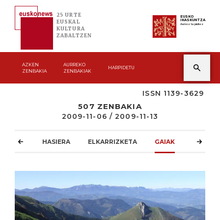
25 URTE
EUSKO
IKASKUNTZA
EUSKAL
Asmoz ta jakitez
KULTURA
ZABALTZEN
AZKEN
AURREKO
HARPIDETU
ZENBAKIA
ZENBAKIAK
ISSN 1139-3629
507 ZENBAKIA
2009-11-06 / 2009-11-13
HASIERA
ELKARRIZKETA
GAIAK
ATZOKO