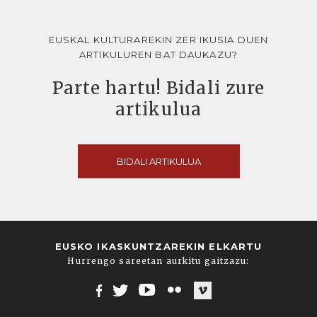
EUSKAL KULTURAREKIN ZER IKUSIA DUEN
ARTIKULUREN BAT DAUKAZU?
Parte hartu! Bidali zure
artikulua
BIDALI ARTIKULUA
EUSKO IKASKUNTZAREKIN ELKARTU
Hurrengo sareetan aurkitu gaitzazu:
Facebook
Twitter
Youtube
Flickr
Vimeo