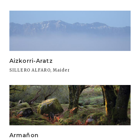
Irakurri
Aizkorri-Aratz
SILLERO ALFARO, Maider
Irakurri
Armañon