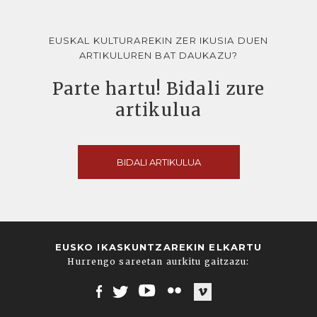
EUSKAL KULTURAREKIN ZER IKUSIA DUEN
ARTIKULUREN BAT DAUKAZU?
Parte hartu! Bidali zure
artikulua
BIDALI ARTIKULUA
EUSKO IKASKUNTZAREKIN ELKARTU
Hurrengo sareetan aurkitu gaitzazu:
Facebook
Twitter
Youtube
Flickr
Vimeo