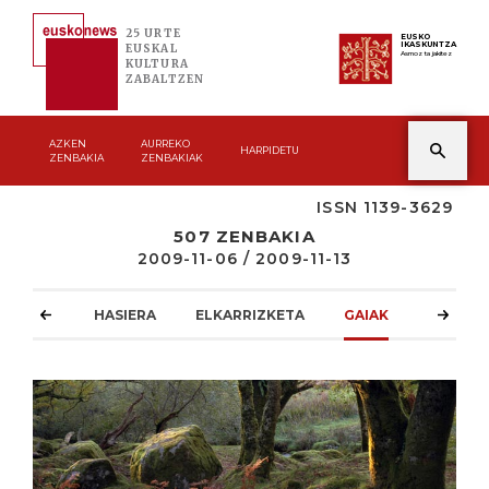
25 URTE
EUSKO
IKASKUNTZA
EUSKAL
Asmoz ta jakitez
KULTURA
ZABALTZEN
AZKEN
AURREKO
HARPIDETU
ZENBAKIA
ZENBAKIAK
ISSN 1139-3629
507 ZENBAKIA
2009-11-06 / 2009-11-13
HASIERA
ELKARRIZKETA
GAIAK
ATZOKO