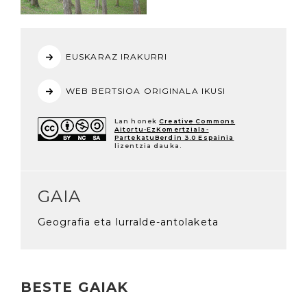
EUSKARAZ IRAKURRI
WEB BERTSIOA ORIGINALA IKUSI
Lan honek
Creative Commons
Aitortu-EzKomertziala-
PartekatuBerdin 3.0 Espainia
lizentzia dauka.
GAIA
Geografia eta lurralde-antolaketa
BESTE GAIAK