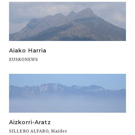
Irakurri
Aiako Harria
EUSKONEWS
Irakurri
Aizkorri-Aratz
SILLERO ALFARO, Maider