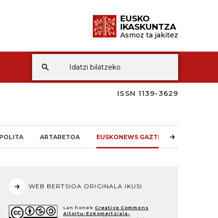
EUSKO
IKASKUNTZA
Asmoz ta jakitez
ISSN 1139-3629
POLITA
ARTARETOA
EUSKONEWS GAZTEA
WEB BERTSIOA ORIGINALA IKUSI
Lan honek
Creative Commons
Aitortu-EzKomertziala-