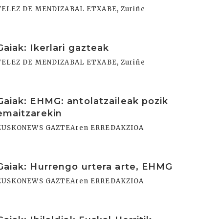
VELEZ DE MENDIZABAL ETXABE, Zuriñe
rakurri
Gaiak: Ikerlari gazteak
VELEZ DE MENDIZABAL ETXABE, Zuriñe
rakurri
Gaiak: EHMG: antolatzaileak pozik
emaitzarekin
EUSKONEWS GAZTEAren ERREDAKZIOA
rakurri
Gaiak: Hurrengo urtera arte, EHMG
EUSKONEWS GAZTEAren ERREDAKZIOA
rakurri