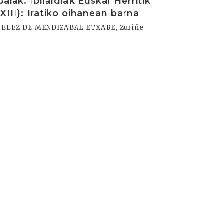
Gaiak: Ibilaldiak Euskal Herritik
(XIII): Iratiko oihanean barna
VELEZ DE MENDIZABAL ETXABE, Zuriñe