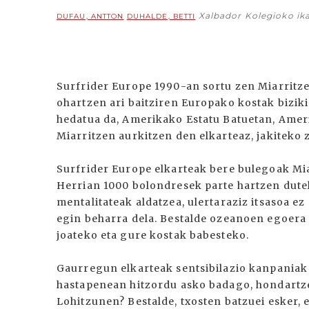
Xalbador Kolegioko ik
DUFAU, ANTTON
DUHALDE, BETTI
Surfrider Europe 1990-an sortu zen Miarritzen
ohartzen ari baitziren Europako kostak bizi
hedatua da, Amerikako Estatu Batuetan, Ameri
Miarritzen aurkitzen den elkarteaz, jakiteko
Surfrider Europe elkarteak bere bulegoak Mia
Herrian 1000 bolondresek parte hartzen dutel
mentalitateak aldatzea, ulertaraziz itsasoa e
egin beharra dela. Bestalde ozeanoen egoera a
joateko eta gure kostak babesteko.
Gaurregun elkarteak sentsibilazio kanpaniak
hastapenean hitzordu asko badago, hondartz
Lohitzunen? Bestalde, txosten batzuei esker, 