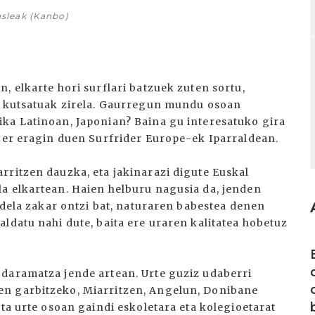
asleak (Kanbo)
, elkarte hori surflari batzuek zuten sortu,
ki kutsatuak zirela. Gaurregun mundu osoan
ka Latinoan, Japonian? Baina gu interesatuko gira
 zer eragin duen Surfrider Europe-ek Iparraldean.
rritzen dauzka, eta jakinarazi digute Euskal
a elkartean. Haien helburu nagusia da, jenden
z dela zakar ontzi bat, naturaren babestea denen
ldatu nahi dute, baita ere uraren kalitatea hobetuz
I
 daramatza jende artean. Urte guziz udaberri
en garbitzeko, Miarritzen, Angelun, Donibane
eta urte osoan gaindi eskoletara eta kolegioetarat