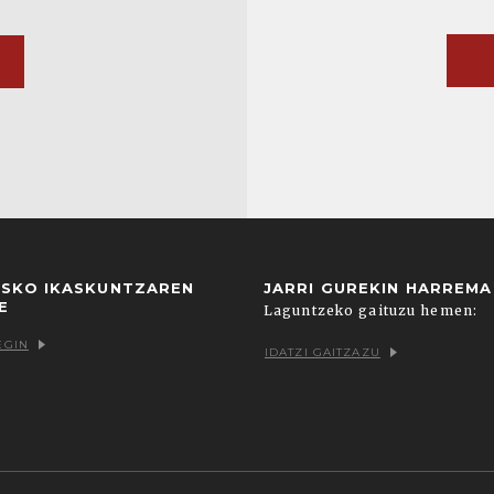
USKO IKASKUNTZAREN
JARRI GUREKIN HARREM
E
Laguntzeko gaituzu hemen:
EGIN
IDATZI GAITZAZU