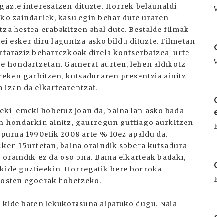
gazte interesatzen dituzte. Horrek belaunaldi
ako zaindariek, kasu egin behar dute uraren
za hestea erabakitzen ahal dute. Bestalde filmak
I
iei esker diru laguntza asko bildu dituzte. Filmetan
ertaraziz beharrezkoak direla kontserbatzea, urte
e hondartzetan. Gainerat aurten, lehen aldikotz
rreken garbitzen, kutsaduraren presentzia ainitz
 izan da elkartearentzat.
I
eki-emeki hobetuz joan da, baina lan asko bada
en hondarkin ainitz, gaurregun guttiago aurkitzen
opurua 1990etik 2008 arte % 10ez apaldu da.
azken 15urtetan, baina oraindik sobera kutsadura
I
a oraindik ez da oso ona. Baina elkarteak badaki,
 kide guztieekin. Horregatik bere borroka
 kosten egoerak hobetzeko.
n kide baten lekukotasuna aipatuko dugu. Naia
I