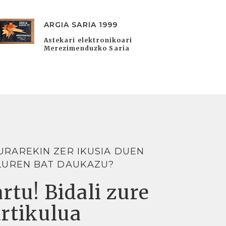
ARGIA SARIA 1999
Astekari elektronikoari
Merezimenduzko Saria
URAREKIN ZER IKUSIA DUEN
LUREN BAT DAUKAZU?
rtu! Bidali zure
artikulua