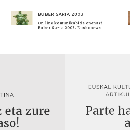
BUBER SARIA 2003
On line komunikabide onenari
Buber Saria 2003. Euskonews
EUSKAL KULT
ARTIKU
TINA
Parte ha
 eta zure
aso!