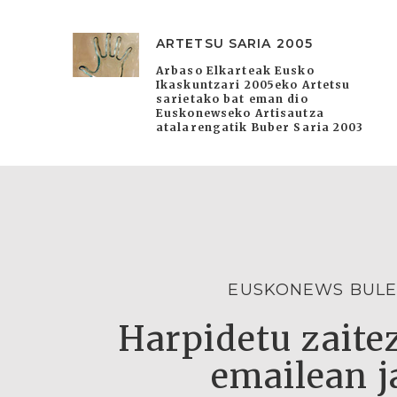
ARTETSU SARIA 2005
Arbaso Elkarteak Eusko
Ikaskuntzari 2005eko Artetsu
sarietako bat eman dio
Euskonewseko Artisautza
atalarengatik Buber Saria 2003
EUSKONEWS BULE
Harpidetu zaitez
emailean j