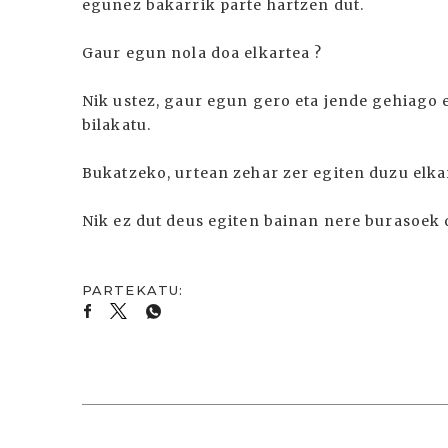
egunez bakarrik parte hartzen dut.
Gaur egun nola doa elkartea ?
Nik ustez, gaur egun gero eta jende gehiago 
bilakatu.
Bukatzeko, urtean zehar zer egiten duzu elka
Nik ez dut deus egiten bainan nere burasoek 