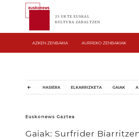
25 URTE
EUSKAL
KULTURA
ZABALTZEN
AZKEN
ZENBAKIA
AURREKO
ZENBAKIAK
HASIERA
ELKARRIZKETA
GAIAK
A
Euskonews Gaztea
Gaiak: Surfrider Biarritz