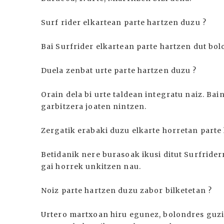
Surf rider elkartean parte hartzen duzu ?
Bai Surfrider elkartean parte hartzen dut bol
Duela zenbat urte parte hartzen duzu ?
Orain dela bi urte taldean integratu naiz. Ba
garbitzera joaten nintzen.
Zergatik erabaki duzu elkarte horretan parte 
Betidanik nere burasoak ikusi ditut Surfriderr
gai horrek unkitzen nau.
Noiz parte hartzen duzu zabor bilketetan ?
Urtero martxoan hiru egunez, bolondres guzie