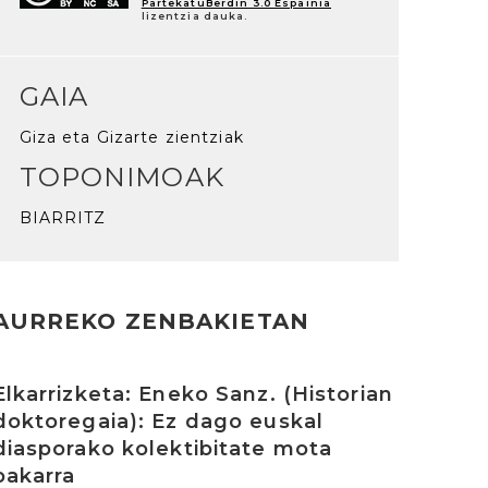
PartekatuBerdin 3.0 Espainia
lizentzia dauka.
GAIA
Giza eta Gizarte zientziak
TOPONIMOAK
BIARRITZ
AURREKO ZENBAKIETAN
rakurri
Elkarrizketa: Eneko Sanz. (Historian
doktoregaia): Ez dago euskal
diasporako kolektibitate mota
bakarra