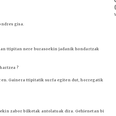
ondres gisa.
inan ttipitan nere burasoekin jadanik hondartzak
hartzea ?
en. Gainera ttipitatik surfa egiten dut, horregatik
kin zabor bilketak antolatuak dira. Gehienetan bi