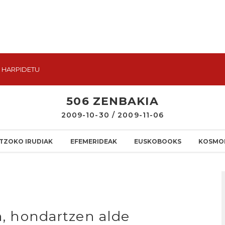
HARPIDETU
506 ZENBAKIA
2009-10-30 / 2009-11-06
TZOKO IRUDIAK
EFEMERIDEAK
EUSKOBOOKS
KOSMO
en, hondartzen alde