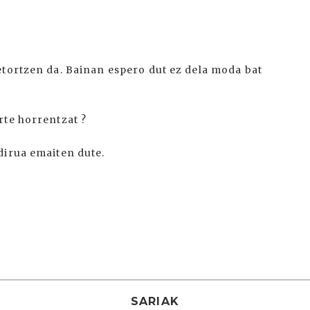
etortzen da. Bainan espero dut ez dela moda bat
rte horrentzat ?
dirua emaiten dute.
SARIAK