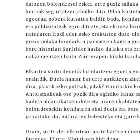
datozen bolondresei esker, urte guziz milaka 
berriak segurtatzen ahalko ditu. Udan kostet
egoeraz, sobera kutsatua baldin bada, hondart
eta publizitateak egin dituzte, eta ekintza hor
naturaren irudi eder asko erakusten dute, ul
guziz milaka hondarkin pausatzen baitira gur
bere historian Surfrider hasiko da laku eta e
nabarmentzen baita. Aurrerapen biziki handia
Elkartea sortu denetik hondartzen egoera em
oraindik. Duela hamar bat urte aurkitzen zir
dira, plastikazko poltsak, pilak? Hondarkin k
Antolatzaileak oso pozik dira eginiko lanaz 
badela aldarrikatzen dute eta uraren kalitate
bolondresekin kondatzen ahal duela eta bere
jarraituko du, naturaren babesteko eta gure
Orain, surfrider elkartean parte hartzen due
Burucoa, 17urte, Miarritzen bizi dena: