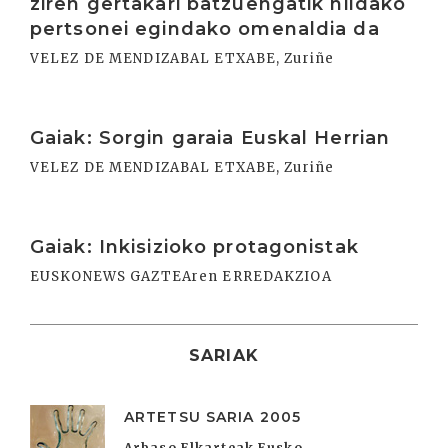
ziren gertakari batzuengatik hildako
pertsonei egindako omenaldia da
VELEZ DE MENDIZABAL ETXABE, Zuriñe
Irakurri
Gaiak: Sorgin garaia Euskal Herrian
VELEZ DE MENDIZABAL ETXABE, Zuriñe
Irakurri
Gaiak: Inkisizioko protagonistak
EUSKONEWS GAZTEAren ERREDAKZIOA
SARIAK
ARTETSU SARIA 2005
Arbaso Elkarteak Eusko