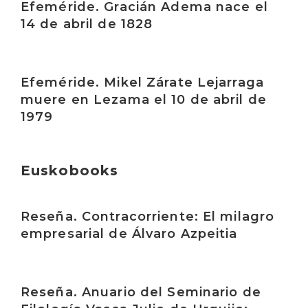
Efeméride. Gracián Adema nace el
14 de abril de 1828
Irakurri
Efeméride. Mikel Zárate Lejarraga
muere en Lezama el 10 de abril de
1979
Euskobooks
Irakurri
Reseña. Contracorriente: El milagro
empresarial de Álvaro Azpeitia
Irakurri
Reseña. Anuario del Seminario de