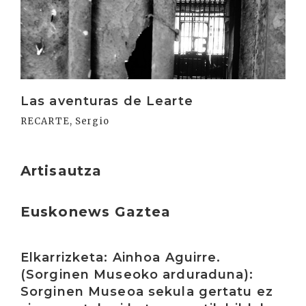
Las aventuras de Learte
RECARTE, Sergio
Artisautza
Euskonews Gaztea
Irakurri
Elkarrizketa: Ainhoa Aguirre.
(Sorginen Museoko arduraduna):
Sorginen Museoa sekula gertatu ez