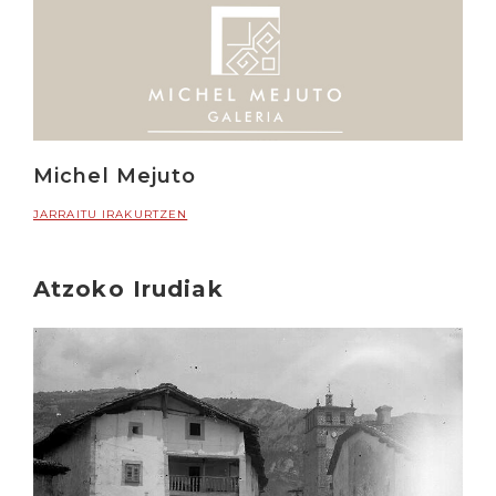
Michel Mejuto
JARRAITU IRAKURTZEN
Atzoko Irudiak
Irakurri