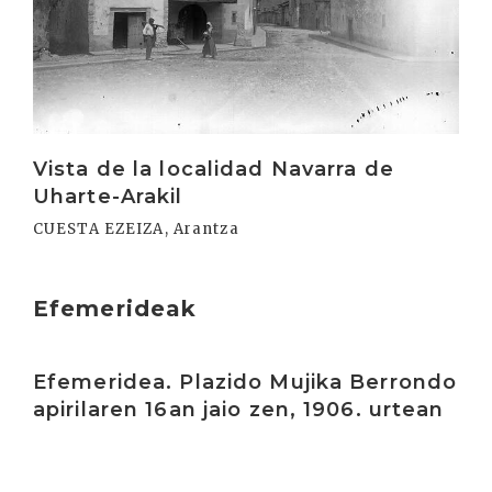
Vista de la localidad Navarra de
Uharte-Arakil
CUESTA EZEIZA, Arantza
Efemerideak
Irakurri
Efemeridea. Plazido Mujika Berrondo
apirilaren 16an jaio zen, 1906. urtean
Irakurri