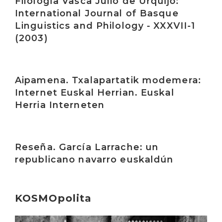
Filología Vasca Julio de Urquijo:
International Journal of Basque
Linguistics and Philology - XXXVII-1
(2003)
Irakurri
Aipamena. Txalapartatik modemera:
Internet Euskal Herrian. Euskal
Herria Interneten
Irakurri
Reseña. García Larrache: un
republicano navarro euskaldún
KOSMOpolita
Irakurri