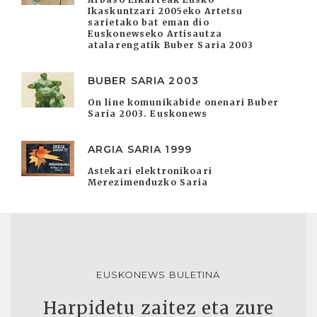
Ikaskuntzari 2005eko Artetsu
sarietako bat eman dio
Euskonewseko Artisautza
atalarengatik Buber Saria 2003
BUBER SARIA 2003
On line komunikabide onenari Buber
Saria 2003. Euskonews
ARGIA SARIA 1999
Astekari elektronikoari
Merezimenduzko Saria
EUSKONEWS BULETINA
Harpidetu zaitez eta zure