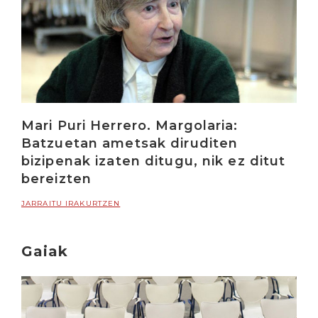
Mari Puri Herrero. Margolaria:
Batzuetan ametsak diruditen
bizipenak izaten ditugu, nik ez ditut
bereizten
JARRAITU IRAKURTZEN
Gaiak