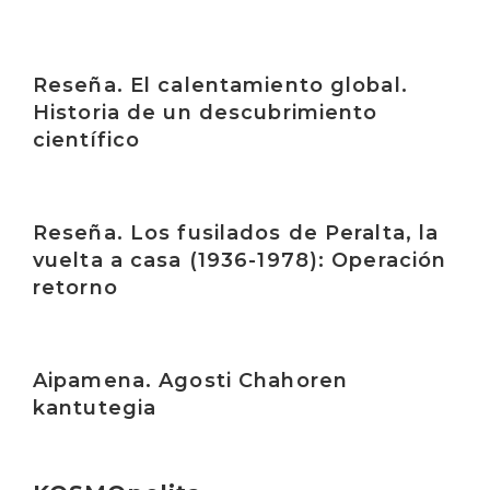
Irakurri
Reseña. El calentamiento global.
Historia de un descubrimiento
científico
Irakurri
Reseña. Los fusilados de Peralta, la
vuelta a casa (1936-1978): Operación
retorno
Irakurri
Aipamena. Agosti Chahoren
kantutegia