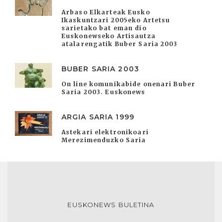
Arbaso Elkarteak Eusko
Ikaskuntzari 2005eko Artetsu
sarietako bat eman dio
Euskonewseko Artisautza
atalarengatik Buber Saria 2003
BUBER SARIA 2003
On line komunikabide onenari Buber
Saria 2003. Euskonews
ARGIA SARIA 1999
Astekari elektronikoari
Merezimenduzko Saria
EUSKONEWS BULETINA