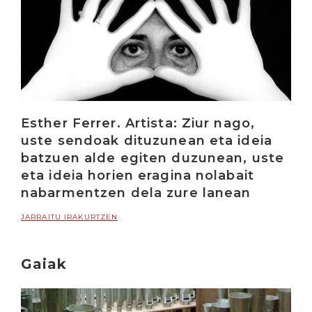
Esther Ferrer. Artista: Ziur nago,
uste sendoak dituzunean eta ideia
batzuen alde egiten duzunean, uste
eta ideia horien eragina nolabait
nabarmentzen dela zure lanean
JARRAITU IRAKURTZEN
Gaiak