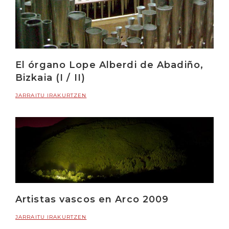
El órgano Lope Alberdi de Abadiño,
Bizkaia (I / II)
JARRAITU IRAKURTZEN
Artistas vascos en Arco 2009
JARRAITU IRAKURTZEN