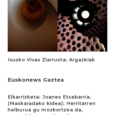
Isusko Vivas Ziarrusta: Argazkiak
Euskonews Gaztea
Irakurri
Elkarrizketa: Joanes Etxebarria.
(Maskaradako kidea): Herritarren
helburua gu mozkortzea da,