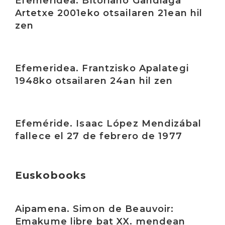
Efemeridea. Bitoriano Gandiaga
Artetxe 2001eko otsailaren 21ean hil
zen
Irakurri
Efemeridea. Frantzisko Apalategi
1948ko otsailaren 24an hil zen
Irakurri
Efeméride. Isaac López Mendizábal
fallece el 27 de febrero de 1977
Euskobooks
Irakurri
Aipamena. Simon de Beauvoir:
Emakume libre bat XX. mendean