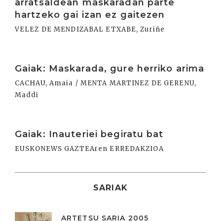
arratsaldean maskaradan parte
hartzeko gai izan ez gaitezen
VELEZ DE MENDIZABAL ETXABE, Zuriñe
Irakurri
Gaiak: Maskarada, gure herriko arima
CACHAU, Amaia / MENTA MARTINEZ DE GERENU,
Maddi
Irakurri
Gaiak: Inauteriei begiratu bat
EUSKONEWS GAZTEAren ERREDAKZIOA
SARIAK
ARTETSU SARIA 2005