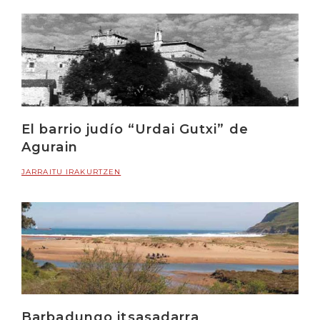
El barrio judío “Urdai Gutxi” de
Agurain
JARRAITU IRAKURTZEN
Barbadungo itsasadarra