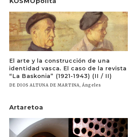
KOSMOpolita
Irakurri
El arte y la construcción de una
identidad vasca. El caso de la revista
“La Baskonia” (1921-1943) (II / II)
DE DIOS ALTUNA DE MARTINA, Ángeles
Artaretoa
Irakurri