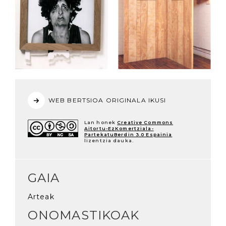
WEB BERTSIOA ORIGINALA IKUSI
Lan honek
Creative Commons
Aitortu-EzKomertziala-
PartekatuBerdin 3.0 Espainia
lizentzia dauka.
GAIA
Arteak
ONOMASTIKOAK