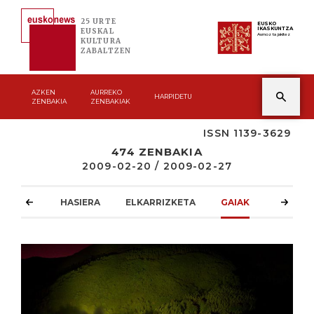
25 URTE
EUSKO
IKASKUNTZA
EUSKAL
Asmoz ta jakitez
KULTURA
ZABALTZEN
AZKEN
AURREKO
HARPIDETU
ZENBAKIA
ZENBAKIAK
ISSN 1139-3629
474 ZENBAKIA
2009-02-20 / 2009-02-27
HASIERA
ELKARRIZKETA
GAIAK
ATZOKO