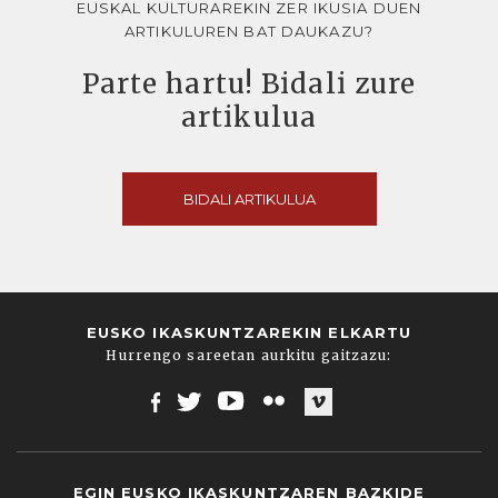
EUSKAL KULTURAREKIN ZER IKUSIA DUEN
ARTIKULUREN BAT DAUKAZU?
Parte hartu! Bidali zure
artikulua
BIDALI ARTIKULUA
EUSKO IKASKUNTZAREKIN ELKARTU
Hurrengo sareetan aurkitu gaitzazu:
Facebook
Twitter
Youtube
Flickr
Vimeo
EGIN EUSKO IKASKUNTZAREN BAZKIDE