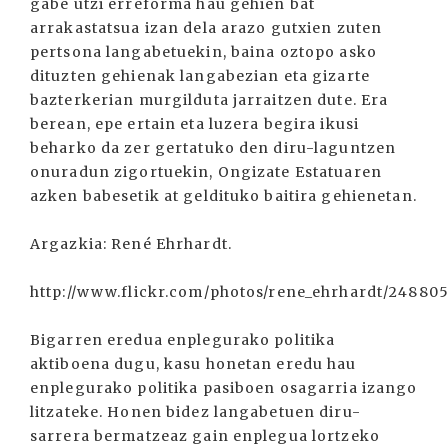
gabe utzi erreforma hau gehien bat
arrakastatsua izan dela arazo gutxien zuten
pertsona langabetuekin, baina oztopo asko
dituzten gehienak langabezian eta gizarte
bazterkerian murgilduta jarraitzen dute. Era
berean, epe ertain eta luzera begira ikusi
beharko da zer gertatuko den diru-laguntzen
onuradun zigortuekin, Ongizate Estatuaren
azken babesetik at geldituko baitira gehienetan.
Argazkia: René Ehrhardt.
http://www.flickr.com/photos/rene_ehrhardt/24880
Bigarren eredua enplegurako politika
aktiboena dugu, kasu honetan eredu hau
enplegurako politika pasiboen osagarria izango
litzateke. Honen bidez langabetuen diru-
sarrera bermatzeaz gain enplegua lortzeko