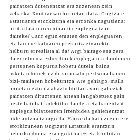
pairatzen dutenentzat era zuzenean zein
zeharka. Kontraesan horretan datza Ongizate
Estatuaren etorkizuna eta erronka nagusiena:
hiritartasunaren oinarria enplegua izan
daiteke? Gaur egun ematen den enpleguaren
eta lan merkatuaren prekarizazioarekin
helburu errealista al da? Argi baitagoena zera
da erreforma ezberdinek enplegatuta daudenen
pertsonen kopurua hobetu dutela, baina
askotan honek ez du suposatu pertsona hauen
bizi-mailaren hobekuntza. Are gehiago, maila
honetan ezin da ahaztu hiritartasun gabeziak
pairatzen dituztenen artean langabetuez gain
beste hainbat kolektibo daudela eta hauentzat
enplegua bilatzearen irtenbidea gehienentzat
bide antzua izango da. Hauxe da hain zuzen ere
etorkizunean Ongizate Estatuak erantzun
beharko duena era egoki batez eta kontutan