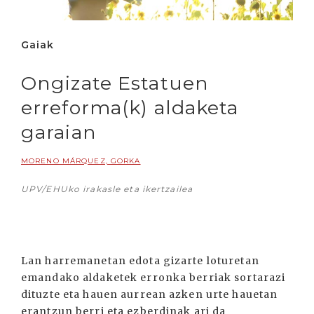
Gaiak
Ongizate Estatuen
erreforma(k) aldaketa
garaian
MORENO MÁRQUEZ, GORKA
UPV/EHUko irakasle eta ikertzailea
Lan harremanetan edota gizarte loturetan
emandako aldaketek erronka berriak sortarazi
dituzte eta hauen aurrean azken urte hauetan
erantzun berri eta ezberdinak ari da