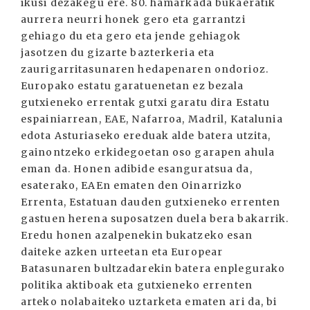
ikusi dezakegu ere. 80. hamarkada bukaeratik
aurrera neurri honek gero eta garrantzi
gehiago du eta gero eta jende gehiagok
jasotzen du gizarte bazterkeria eta
zaurigarritasunaren hedapenaren ondorioz.
Europako estatu garatuenetan ez bezala
gutxieneko errentak gutxi garatu dira Estatu
espainiarrean, EAE, Nafarroa, Madril, Katalunia
edota Asturiaseko ereduak alde batera utzita,
gainontzeko erkidegoetan oso garapen ahula
eman da. Honen adibide esanguratsua da,
esaterako, EAEn ematen den Oinarrizko
Errenta, Estatuan dauden gutxieneko errenten
gastuen herena suposatzen duela bera bakarrik.
Eredu honen azalpenekin bukatzeko esan
daiteke azken urteetan eta Europear
Batasunaren bultzadarekin batera enplegurako
politika aktiboak eta gutxieneko errenten
arteko nolabaiteko uztarketa ematen ari da, bi