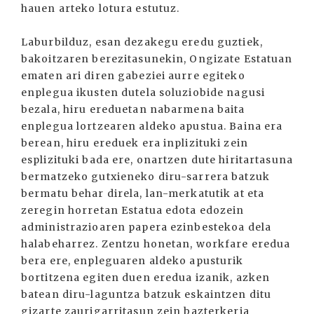
hauen arteko lotura estutuz.
Laburbilduz, esan dezakegu eredu guztiek,
bakoitzaren berezitasunekin, Ongizate Estatuan
ematen ari diren gabeziei aurre egiteko
enplegua ikusten dutela soluziobide nagusi
bezala, hiru ereduetan nabarmena baita
enplegua lortzearen aldeko apustua. Baina era
berean, hiru ereduek era inplizituki zein
esplizituki bada ere, onartzen dute hiritartasuna
bermatzeko gutxieneko diru-sarrera batzuk
bermatu behar direla, lan-merkatutik at eta
zeregin horretan Estatua edota edozein
administrazioaren papera ezinbestekoa dela
halabeharrez. Zentzu honetan, workfare eredua
bera ere, enpleguaren aldeko apusturik
bortitzena egiten duen eredua izanik, azken
batean diru-laguntza batzuk eskaintzen ditu
gizarte zaurigarritasun zein bazterkeria