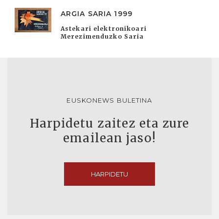
ARGIA SARIA 1999
Astekari elektronikoari
Merezimenduzko Saria
EUSKONEWS BULETINA
Harpidetu zaitez eta zure
emailean jaso!
HARPIDETU