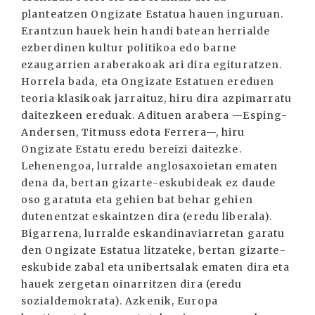
planteatzen Ongizate Estatua hauen inguruan.
Erantzun hauek hein handi batean herrialde
ezberdinen kultur politikoa edo barne
ezaugarrien araberakoak ari dira egituratzen.
Horrela bada, eta Ongizate Estatuen ereduen
teoria klasikoak jarraituz, hiru dira azpimarratu
daitezkeen ereduak. Adituen arabera —Esping-
Andersen, Titmuss edota Ferrera—, hiru
Ongizate Estatu eredu bereizi daitezke.
Lehenengoa, lurralde anglosaxoietan ematen
dena da, bertan gizarte-eskubideak ez daude
oso garatuta eta gehien bat behar gehien
dutenentzat eskaintzen dira (eredu liberala).
Bigarrena, lurralde eskandinaviarretan garatu
den Ongizate Estatua litzateke, bertan gizarte-
eskubide zabal eta unibertsalak ematen dira eta
hauek zergetan oinarritzen dira (eredu
sozialdemokrata). Azkenik, Europa