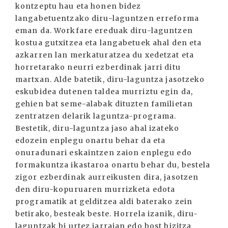
kontzeptu hau eta honen bidez
langabetuentzako diru-laguntzen erreforma
eman da. Workfare ereduak diru-laguntzen
kostua gutxitzea eta langabetuek ahal den eta
azkarren lan merkaturatzea du xedetzat eta
horretarako neurri ezberdinak jarri ditu
martxan. Alde batetik, diru-laguntza jasotzeko
eskubidea dutenen taldea murriztu egin da,
gehien bat seme-alabak dituzten familietan
zentratzen delarik laguntza-programa.
Bestetik, diru-laguntza jaso ahal izateko
edozein enplegu onartu behar da eta
onuradunari eskaintzen zaion enplegu edo
formakuntza ikastaroa onartu behar du, bestela
zigor ezberdinak aurreikusten dira, jasotzen
den diru-kopuruaren murrizketa edota
programatik at gelditzea aldi baterako zein
betirako, besteak beste. Horrela izanik, diru-
laguntzak bi urtez jarraian edo bost bizitza