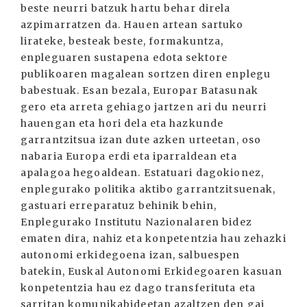
beste neurri batzuk hartu behar direla
azpimarratzen da. Hauen artean sartuko
lirateke, besteak beste, formakuntza,
enpleguaren sustapena edota sektore
publikoaren magalean sortzen diren enplegu
babestuak. Esan bezala, Europar Batasunak
gero eta arreta gehiago jartzen ari du neurri
hauengan eta hori dela eta hazkunde
garrantzitsua izan dute azken urteetan, oso
nabaria Europa erdi eta iparraldean eta
apalagoa hegoaldean. Estatuari dagokionez,
enplegurako politika aktibo garrantzitsuenak,
gastuari erreparatuz behinik behin,
Enplegurako Institutu Nazionalaren bidez
ematen dira, nahiz eta konpetentzia hau zehazki
autonomi erkidegoena izan, salbuespen
batekin, Euskal Autonomi Erkidegoaren kasuan
konpetentzia hau ez dago transferituta eta
sarritan komunikabideetan azaltzen den gai