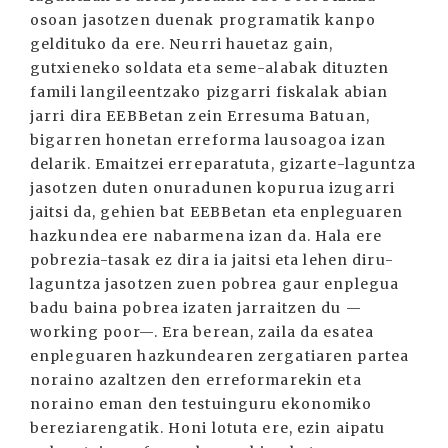
osoan jasotzen duenak programatik kanpo
geldituko da ere. Neurri hauetaz gain,
gutxieneko soldata eta seme-alabak dituzten
famili langileentzako pizgarri fiskalak abian
jarri dira EEBBetan zein Erresuma Batuan,
bigarren honetan erreforma lausoagoa izan
delarik. Emaitzei erreparatuta, gizarte-laguntza
jasotzen duten onuradunen kopurua izugarri
jaitsi da, gehien bat EEBBetan eta enpleguaren
hazkundea ere nabarmena izan da. Hala ere
pobrezia-tasak ez dira ia jaitsi eta lehen diru-
laguntza jasotzen zuen pobrea gaur enplegua
badu baina pobrea izaten jarraitzen du —
working poor—. Era berean, zaila da esatea
enpleguaren hazkundearen zergatiaren partea
noraino azaltzen den erreformarekin eta
noraino eman den testuinguru ekonomiko
bereziarengatik. Honi lotuta ere, ezin aipatu