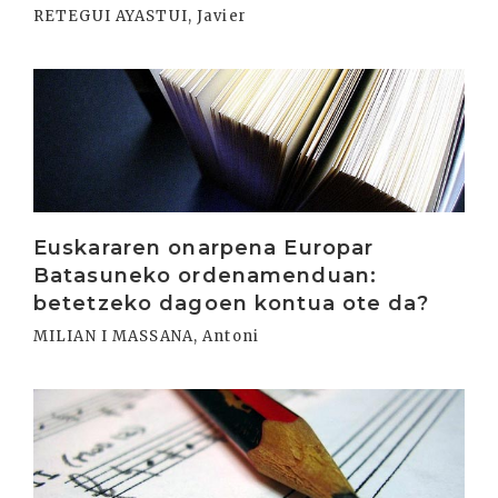
RETEGUI AYASTUI, Javier
Irakurri
Euskararen onarpena Europar
Batasuneko ordenamenduan:
betetzeko dagoen kontua ote da?
MILIAN I MASSANA, Antoni
Irakurri