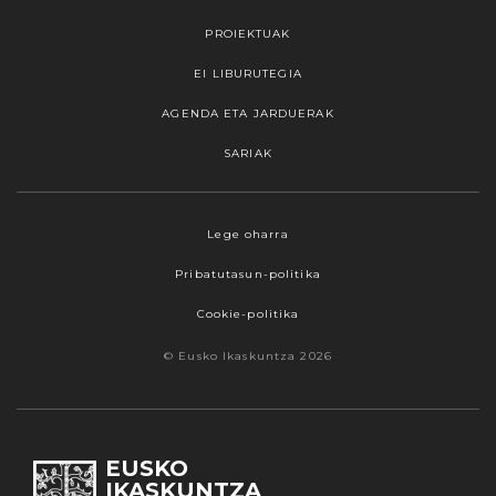
PROIEKTUAK
EI LIBURUTEGIA
AGENDA ETA JARDUERAK
SARIAK
Lege oharra
Pribatutasun-politika
Cookie-politika
© Eusko Ikaskuntza 2026
EUSKO
IKASKUNTZA