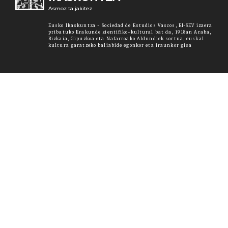
Asmoz ta jakitez
Eusko Ikaskuntza - Sociedad de Estudios Vascos, EI-SEV izaera
pribatuko Erakunde zientifiko-kultural bat da, 1918an Araba,
Bizkaia, Gipuzkoa eta Nafarroako Aldundiek sortua, euskal
kultura garatzeko baliabide egonkor eta iraunkor gisa