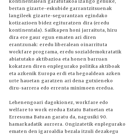
kontinentalean garatutakoa izango genuke,
bertan gizarte-eskubide garrantzitsuenak
langileek gizarte-segurantzan egindako
kotizazioen bidez egituratzen dira (eredu
kontinentala). Sailkapen honi jarraituta, hiru
dira ere gaur egun ematen ari diren
erantzunak: eredu liberalean oinarrituta
workfare programa, eredu sozialdemokratatik
abiatutako aktibazioa eta honen barruan
kokatzen diren enplegurako politika aktiboak
eta azkenik Europa erdi eta hegoaldean azken
urte hauetan garatzen ari dena gutxieneko
diru-sarrera edo errenta minimoen eredua.
Lehenengoari dagokionez, workfare edo
welfare to work eredua Estatu Batuetan eta
Erresuma Batuan garatu da, nagusiki 90.
hamarkadatik aurrera. Ongizatetik enplegurako
ematen den igaroaldia bezala itzuli dezakegu