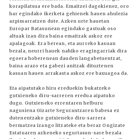
korapilatsua ere bada. Emaitzei dagokienez, oro
har egindako ikerketa gehienek hauen ahulezia
azpimarratzen dute. Azken urte hauetan
Europar Batasunean egindako gastuak oso
altuak izan dira baina emaitzak askoz ere
apalagoak. Era berean, eta aurreko kasuan
bezala, neurri hauek nahiko eragingarriak dira
egoera hoberenean dauden langabetuentzat,
baina arazo eta gabezi anitzak dituztenen
kasuan hauen arrakasta askoz ere baxuagoa da.
Eta aipatutako hiru ereduekin bukatzeko
gutxieneko diru-sarreren eredua aipatuko
dugu. Gutxieneko errentaren helburu
nagusiena Gizarte Segurantzaren babesa ez
dutenentzako gutxieneko diru-sarrera
bermatzea izango litzateke eta beraz Ongizate
Estatuaren azkeneko segurtasun-sare bezala