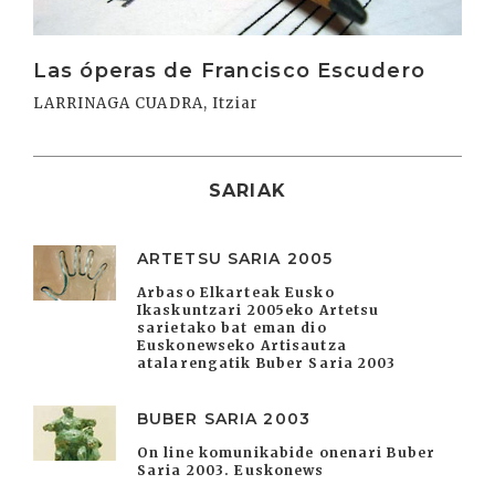
Las óperas de Francisco Escudero
LARRINAGA CUADRA, Itziar
SARIAK
ARTETSU SARIA 2005
Arbaso Elkarteak Eusko
Ikaskuntzari 2005eko Artetsu
sarietako bat eman dio
Euskonewseko Artisautza
atalarengatik Buber Saria 2003
BUBER SARIA 2003
On line komunikabide onenari Buber
Saria 2003. Euskonews