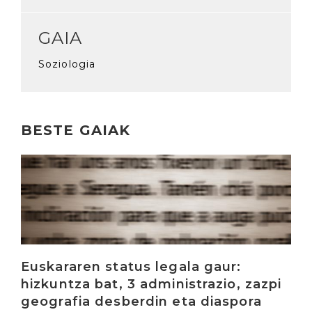
GAIA
Soziologia
BESTE GAIAK
Irakurri
Euskararen status legala gaur:
hizkuntza bat, 3 administrazio, zazpi
geografia desberdin eta diaspora