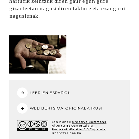
harturik zeintzuk diren gaur egun gure
gizarteetan nagusi diren faktore eta ezaugarri
nagusienak.
LEER EN ESPAÑOL
WEB BERTSIOA ORIGINALA IKUSI
Lan honek
Creative Commons
Aitortu-EzKomertziala-
PartekatuBerdin 3.0 Espainia
lizentzia dauka.