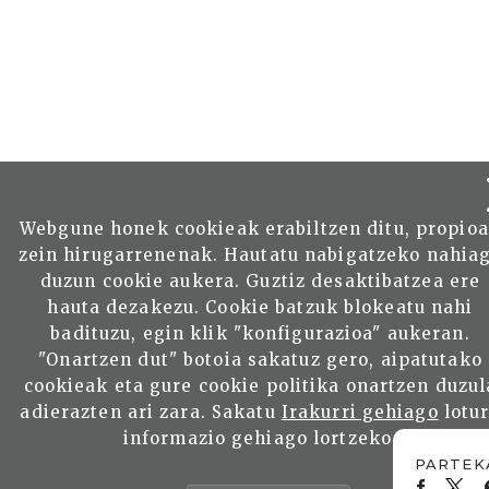
Webgune honek cookieak erabiltzen ditu, propio
zein hirugarrenenak. Hautatu nabigatzeko nahia
duzun cookie aukera. Guztiz desaktibatzea ere
hauta dezakezu. Cookie batzuk blokeatu nahi
badituzu, egin klik "konfigurazioa" aukeran.
"Onartzen dut" botoia sakatuz gero, aipatutako
cookieak eta gure cookie politika onartzen duzul
adierazten ari zara. Sakatu
Irakurri gehiago
lotu
informazio gehiago lortzeko.