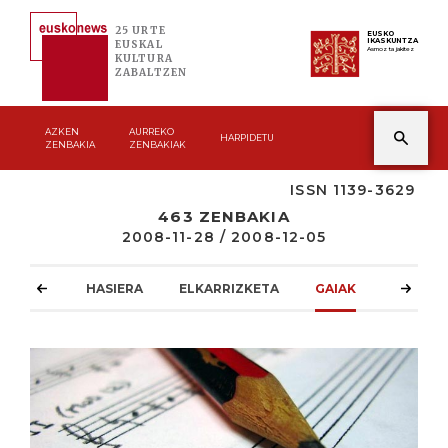
25 URTE
EUSKO
IKASKUNTZA
EUSKAL
Asmoz ta jakitez
KULTURA
ZABALTZEN
AZKEN
AURREKO
HARPIDETU
ZENBAKIA
ZENBAKIAK
ISSN 1139-3629
463 ZENBAKIA
2008-11-28 / 2008-12-05
HASIERA
ELKARRIZKETA
GAIAK
ATZOKO