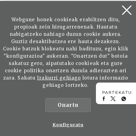
Harpidetu zaitez eta zure
emailean jaso!
Webgune honek cookieak erabiltzen ditu,
propioak zein hirugarrenenak. Hautatu
nabigatzeko nahiago duzun cookie aukera.
HARPIDETU
Guztiz desaktibatzea ere hauta dezakezu.
Cookie batzuk blokeatu nahi badituzu, egin klik
"konfigurazioa" aukeran. "Onartzen dut" botoia
sakatuz gero, aipatutako cookieak eta gure
cookie politika onartzen duzula adierazten ari
zara. Sakatu
Irakurri gehiago
lotura informazio
EUSKAL KULTURAREKIN ZER IKUSIA DUEN
gehiago lortzeko.
ARTIKULUREN BAT DAUKAZU?
Parte hartu! Bidali zure
Onartu
artikulua
Konfiguratu
BIDALI ARTIKULUA