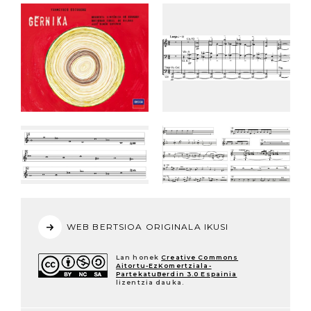
WEB BERTSIOA ORIGINALA IKUSI
Lan honek
Creative Commons
Aitortu-EzKomertziala-
PartekatuBerdin 3.0 Espainia
lizentzia dauka.