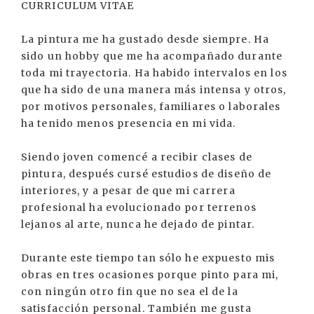
CURRICULUM VITAE
La pintura me ha gustado desde siempre. Ha
sido un hobby que me ha acompañado durante
toda mi trayectoria. Ha habido intervalos en los
que ha sido de una manera más intensa y otros,
por motivos personales, familiares o laborales
ha tenido menos presencia en mi vida.
Siendo joven comencé a recibir clases de
pintura, después cursé estudios de diseño de
interiores, y a pesar de que mi carrera
profesional ha evolucionado por terrenos
lejanos al arte, nunca he dejado de pintar.
Durante este tiempo tan sólo he expuesto mis
obras en tres ocasiones porque pinto para mi,
con ningún otro fin que no sea el de la
satisfacción personal. También me gusta