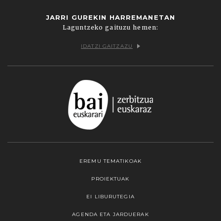
JARRI GUREKIN HARREMANETAN
Laguntzeko gaituzu hemen:
IDATZI GAITZAZU
EREMU TEMATIKOAK
PROIEKTUAK
EI LIBURUTEGIA
AGENDA ETA JARDUERAK