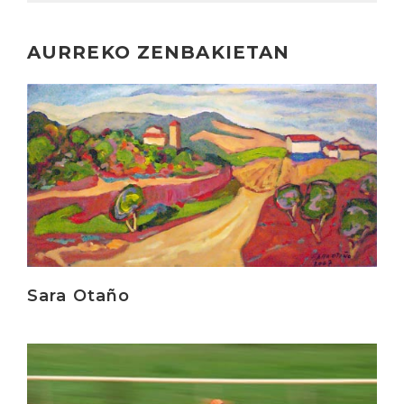
AURREKO ZENBAKIETAN
Irakurri
Sara Otaño
Irakurri