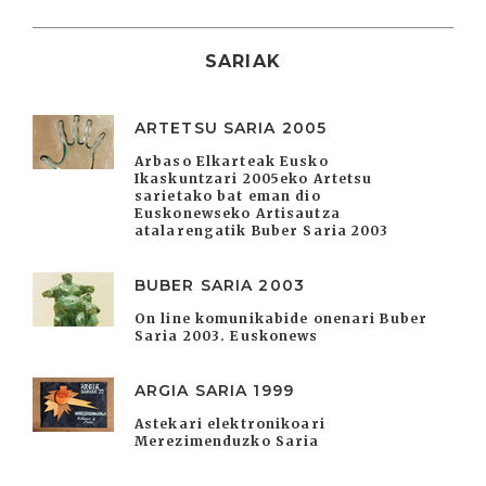
SARIAK
ARTETSU SARIA 2005
Arbaso Elkarteak Eusko
Ikaskuntzari 2005eko Artetsu
sarietako bat eman dio
Euskonewseko Artisautza
atalarengatik Buber Saria 2003
BUBER SARIA 2003
On line komunikabide onenari Buber
Saria 2003. Euskonews
ARGIA SARIA 1999
Astekari elektronikoari
Merezimenduzko Saria