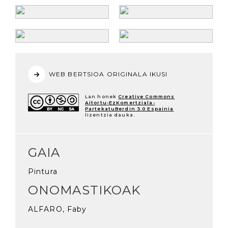
WEB BERTSIOA ORIGINALA IKUSI
Lan honek
Creative Commons
Aitortu-EzKomertziala-
PartekatuBerdin 3.0 Espainia
lizentzia dauka.
GAIA
Pintura
ONOMASTIKOAK
ALFARO, Faby