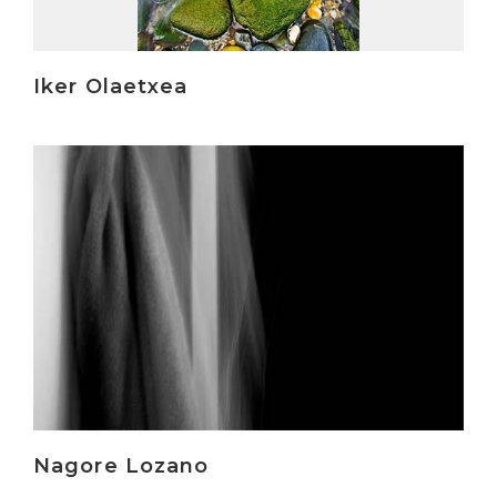
Iker Olaetxea
Irakurri
Nagore Lozano