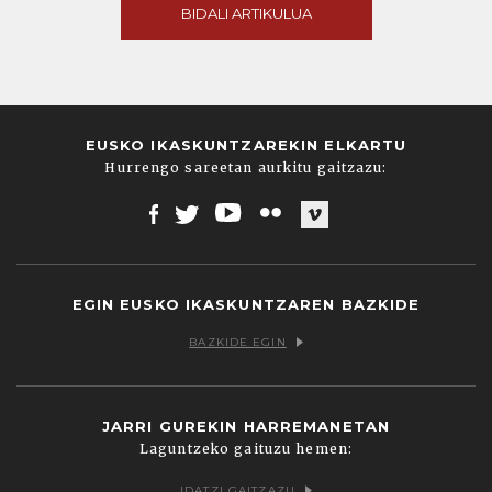
BIDALI ARTIKULUA
EUSKO IKASKUNTZAREKIN ELKARTU
Hurrengo sareetan aurkitu gaitzazu:
Facebook
Twitter
Youtube
Flickr
Vimeo
EGIN EUSKO IKASKUNTZAREN BAZKIDE
BAZKIDE EGIN
JARRI GUREKIN HARREMANETAN
Laguntzeko gaituzu hemen:
IDATZI GAITZAZU