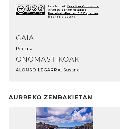
Lan honek
Creative Commons
Aitortu-EzKomertziala-
PartekatuBerdin 3.0 Espainia
lizentzia dauka.
GAIA
Pintura
ONOMASTIKOAK
ALONSO LEGARRA, Susana
AURREKO ZENBAKIETAN
Irakurri