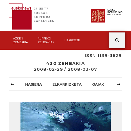
25 URTE
EUSKO
IKASKUNTZA
EUSKAL
Asmoz ta jakitez
KULTURA
ZABALTZEN
AZKEN
AURREKO
HARPIDETU
ZENBAKIA
ZENBAKIAK
ISSN 1139-3629
430 ZENBAKIA
2008-02-29 / 2008-03-07
HASIERA
ELKARRIZKETA
GAIAK
ATZOKO