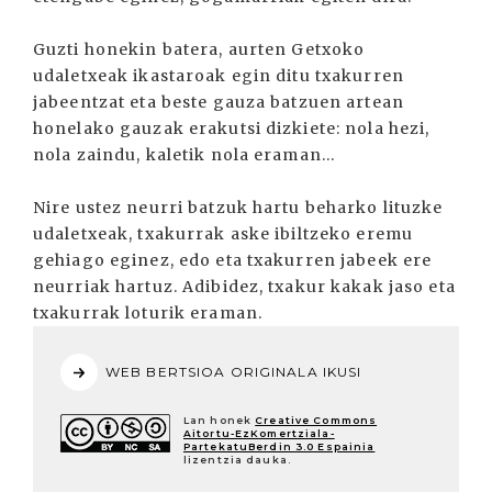
Guzti honekin batera, aurten Getxoko
udaletxeak ikastaroak egin ditu txakurren
jabeentzat eta beste gauza batzuen artean
honelako gauzak erakutsi dizkiete: nola hezi,
nola zaindu, kaletik nola eraman...
Nire ustez neurri batzuk hartu beharko lituzke
udaletxeak, txakurrak aske ibiltzeko eremu
gehiago eginez, edo eta txakurren jabeek ere
neurriak hartuz. Adibidez, txakur kakak jaso eta
txakurrak loturik eraman.
WEB BERTSIOA ORIGINALA IKUSI
Lan honek
Creative Commons
Aitortu-EzKomertziala-
PartekatuBerdin 3.0 Espainia
lizentzia dauka.