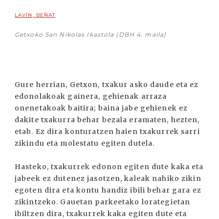
LAVÍN, BEÑAT
Getxoko San Nikolas Ikastola (DBH 4. maila)
Gure herrian, Getxon, txakur asko daude eta ez
edonolakoak gainera, gehienak arraza
onenetakoak baitira; baina jabe gehienek ez
dakite txakurra behar bezala eramaten, hezten,
etab. Ez dira konturatzen haien txakurrek sarri
zikindu eta molestatu egiten dutela.
Hasteko, txakurrek edonon egiten dute kaka eta
jabeek ez dutenez jasotzen, kaleak nahiko zikin
egoten dira eta kontu handiz ibili behar gara ez
zikintzeko. Gauetan parkeetako lorategietan
ibiltzen dira, txakurrek kaka egiten dute eta