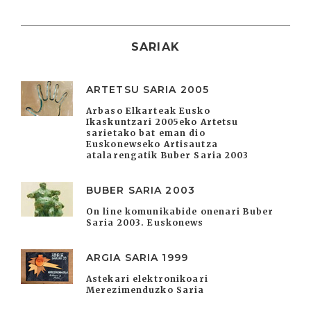
SARIAK
ARTETSU SARIA 2005
Arbaso Elkarteak Eusko
Ikaskuntzari 2005eko Artetsu
sarietako bat eman dio
Euskonewseko Artisautza
atalarengatik Buber Saria 2003
BUBER SARIA 2003
On line komunikabide onenari Buber
Saria 2003. Euskonews
ARGIA SARIA 1999
Astekari elektronikoari
Merezimenduzko Saria