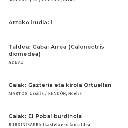
Irakurri
Atzoko irudia: l
Irakurri
Taldea: Gabai Arrea (Calonectris
diomedea)
ADEVE
Irakurri
Gaiak: Gazteria eta kirola Ortuellan
MARTOS, Ursula / RENDÓN, Noelia
Irakurri
Gaiak: El Pobal burdinola
BURDINIBARRA Ikastetxeko lantaldea