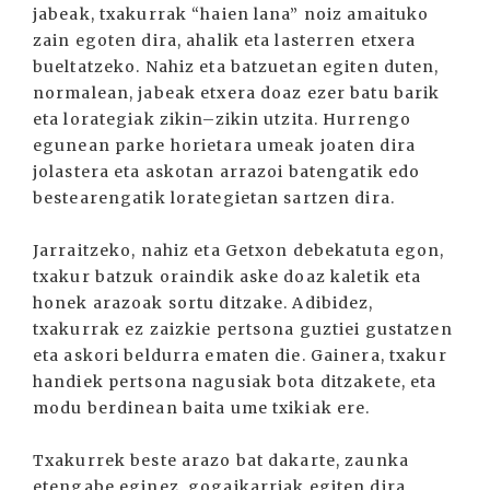
jabeak, txakurrak “haien lana” noiz amaituko
zain egoten dira, ahalik eta lasterren etxera
bueltatzeko. Nahiz eta batzuetan egiten duten,
normalean, jabeak etxera doaz ezer batu barik
eta lorategiak zikin–zikin utzita. Hurrengo
egunean parke horietara umeak joaten dira
jolastera eta askotan arrazoi batengatik edo
bestearengatik lorategietan sartzen dira.
Jarraitzeko, nahiz eta Getxon debekatuta egon,
txakur batzuk oraindik aske doaz kaletik eta
honek arazoak sortu ditzake. Adibidez,
txakurrak ez zaizkie pertsona guztiei gustatzen
eta askori beldurra ematen die. Gainera, txakur
handiek pertsona nagusiak bota ditzakete, eta
modu berdinean baita ume txikiak ere.
Txakurrek beste arazo bat dakarte, zaunka
etengabe eginez, gogaikarriak egiten dira.