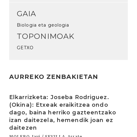
GAIA
Biologia eta geologia
TOPONIMOAK
GETXO
AURREKO ZENBAKIETAN
Irakurri
Elkarrizketa: Joseba Rodriguez.
(Okina): Etxeak eraikitzea ondo
dago, baina herriko gazteentzako
izan daitezela, hemendik joan ez
daitezen
MOLERO, Javi / SEVILLA, Arrate