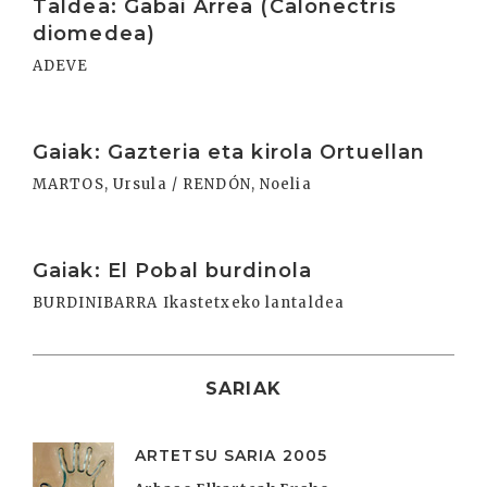
Taldea: Gabai Arrea (Calonectris
diomedea)
ADEVE
Irakurri
Gaiak: Gazteria eta kirola Ortuellan
MARTOS, Ursula / RENDÓN, Noelia
Irakurri
Gaiak: El Pobal burdinola
BURDINIBARRA Ikastetxeko lantaldea
SARIAK
ARTETSU SARIA 2005