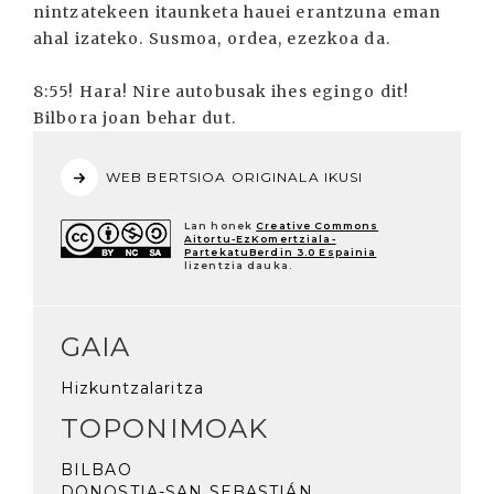
nintzatekeen itaunketa hauei erantzuna eman
ahal izateko. Susmoa, ordea, ezezkoa da.
8:55! Hara! Nire autobusak ihes egingo dit!
Bilbora joan behar dut.
WEB BERTSIOA ORIGINALA IKUSI
Lan honek
Creative Commons
Aitortu-EzKomertziala-
PartekatuBerdin 3.0 Espainia
lizentzia dauka.
GAIA
Hizkuntzalaritza
TOPONIMOAK
BILBAO
DONOSTIA-SAN SEBASTIÁN