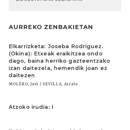
AURREKO ZENBAKIETAN
Irakurri
Elkarrizketa: Joseba Rodriguez.
(Okina): Etxeak eraikitzea ondo
dago, baina herriko gazteentzako
izan daitezela, hemendik joan ez
daitezen
MOLERO, Javi / SEVILLA, Arrate
Irakurri
Atzoko irudia: l
Irakurri