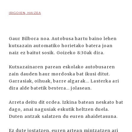
IRIGOIEN, HAIZEA
Gaur Bilbora noa. Autobusa hartu baino lehen
kutxazain automatiko horietako batera joan
naiz ez baitut sosik. Goizeko 8:30ak dira.
Kutxazainaren parean eskolako autobusaren
zain dauden haur mordoska bat ikusi ditut.
Garrasiak, oihuak, barre algarak... Lasterka ari
dira alde batetik bestera... jolasean.
Arreta deitu dit ordea. Izkina batean neskato bat
dago, anai nagusiak eskutik heltzen duela.
Duten antzak salatzen du euren ahaidetasuna.
Ez dute jostatzen, euren artean mintzatzen ari