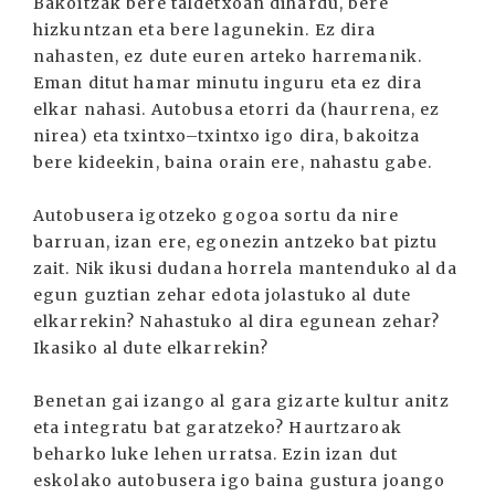
Bakoitzak bere taldetxoan dihardu, bere
hizkuntzan eta bere lagunekin. Ez dira
nahasten, ez dute euren arteko harremanik.
Eman ditut hamar minutu inguru eta ez dira
elkar nahasi. Autobusa etorri da (haurrena, ez
nirea) eta txintxo–txintxo igo dira, bakoitza
bere kideekin, baina orain ere, nahastu gabe.
Autobusera igotzeko gogoa sortu da nire
barruan, izan ere, egonezin antzeko bat piztu
zait. Nik ikusi dudana horrela mantenduko al da
egun guztian zehar edota jolastuko al dute
elkarrekin? Nahastuko al dira egunean zehar?
Ikasiko al dute elkarrekin?
Benetan gai izango al gara gizarte kultur anitz
eta integratu bat garatzeko? Haurtzaroak
beharko luke lehen urratsa. Ezin izan dut
eskolako autobusera igo baina gustura joango