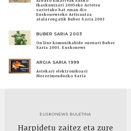
Arbaso Elkarteak Eusko
Ikaskuntzari 2005eko Artetsu
sarietako bat eman dio
Euskonewseko Artisautza
atalarengatik Buber Saria 2003
BUBER SARIA 2003
On line komunikabide onenari Buber
Saria 2003. Euskonews
ARGIA SARIA 1999
Astekari elektronikoari
Merezimenduzko Saria
EUSKONEWS BULETINA
Harpidetu zaitez eta zure