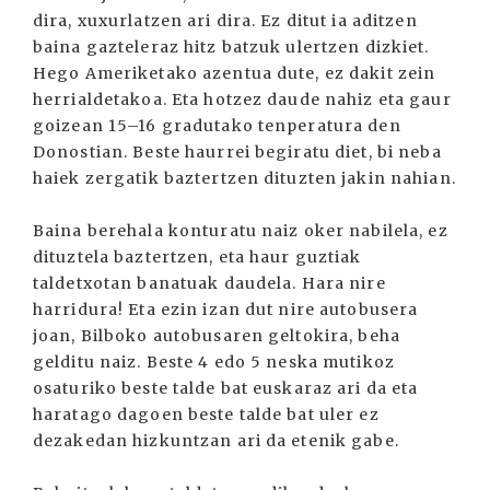
dira, xuxurlatzen ari dira. Ez ditut ia aditzen
baina gazteleraz hitz batzuk ulertzen dizkiet.
Hego Ameriketako azentua dute, ez dakit zein
herrialdetakoa. Eta hotzez daude nahiz eta gaur
goizean 15–16 gradutako tenperatura den
Donostian. Beste haurrei begiratu diet, bi neba
haiek zergatik baztertzen dituzten jakin nahian.
Baina berehala konturatu naiz oker nabilela, ez
dituztela baztertzen, eta haur guztiak
taldetxotan banatuak daudela. Hara nire
harridura! Eta ezin izan dut nire autobusera
joan, Bilboko autobusaren geltokira, beha
gelditu naiz. Beste 4 edo 5 neska mutikoz
osaturiko beste talde bat euskaraz ari da eta
haratago dagoen beste talde bat uler ez
dezakedan hizkuntzan ari da etenik gabe.