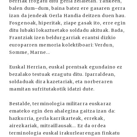
berriak frogatu ditu gerla zelaietan. Tankeen,
balen dum–dum, baina batez ere gasaren gerra
izan da jendeak Gerla Handia deitzen duen hau.
Fosgenoak, hiperitak, ziape gasak ito, erre egin
ditu lubaki lokaztuetako soldadu akituak. Bada,
Frantziak izen beldurgarriak erantsi dizkio
europarren memoria kolektiboari: Verdun,
Somme, Marne...
Euskal Herrian, euskal prentsak egundaino ez
bezalako testuak ezagutu ditu. Iparraldean,
soldaduak dira kazetariak, eta norberaren
mamitan sufritutakotik idatzi dute.
Bestalde, terminologia militarra euskaraz
emateko egin den ahalegina gaitza izan da:
hazkurria, gerla karrikarteak, errekak,
airezkariak, mitraillausak... Ez da ordea
terminologia euskal irakurlearengan finkatu