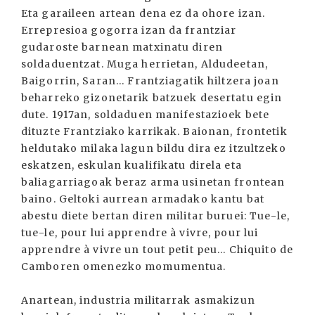
Eta garaileen artean dena ez da ohore izan.
Errepresioa gogorra izan da frantziar
gudaroste barnean matxinatu diren
soldaduentzat. Muga herrietan, Aldudeetan,
Baigorrin, Saran... Frantziagatik hiltzera joan
beharreko gizonetarik batzuek desertatu egin
dute. 1917an, soldaduen manifestazioek bete
dituzte Frantziako karrikak. Baionan, frontetik
heldutako milaka lagun bildu dira ez itzultzeko
eskatzen, eskulan kualifikatu direla eta
baliagarriagoak beraz arma usinetan frontean
baino. Geltoki aurrean armadako kantu bat
abestu diete bertan diren militar buruei: Tue-le,
tue-le, pour lui apprendre à vivre, pour lui
apprendre à vivre un tout petit peu... Chiquito de
Camboren omenezko momumentua.
Anartean, industria militarrak asmakizun