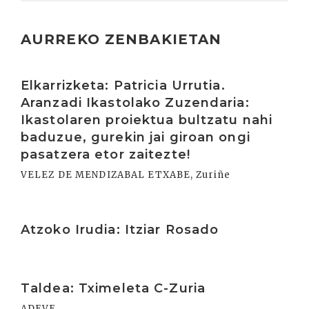
AURREKO ZENBAKIETAN
Irakurri
Elkarrizketa: Patricia Urrutia.
Aranzadi Ikastolako Zuzendaria:
Ikastolaren proiektua bultzatu nahi
baduzue, gurekin jai giroan ongi
pasatzera etor zaitezte!
VELEZ DE MENDIZABAL ETXABE, Zuriñe
Irakurri
Atzoko Irudia: Itziar Rosado
Irakurri
Taldea: Tximeleta C-Zuria
ADEVE