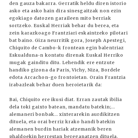
den gauza bakarra. Gerratik heldu diren istorio
asko eta asko hain dira sinesgaitzak non ezin
egokiago datozen garaileen mito berriak
sortzeko. Euskal Herriak behar du berea, eta
zein karazkoago Frantziari eskaintzeko pilotari
bat baino. Giza neurritik gora, Joseph Apestegi,
Chiquito de Cambo-k frontean egin balentriaz
Eskualduna-n kontatu direnak Euskal Herriko
mugak gainditu ditu. Lehendik ere entzute
handiko gizona da Paris, Vichy, Niza, Bordele
edota Arcachon-go frontoietan. Orain Frantzia
irabazleak behar duen heroietarik da:
Bai, Chiquito ere ikusi diat. Erran zautak ibilia
dela toki gaixto batean, mandatu batekin;...
alemaneri bonbak... xixterarekin aurdikitzen
dituela, eta orai berriz krako handi batekin
alemanen burdin hariak atzemanik beren
phaldoekin herrestan bereganatzen dituela.