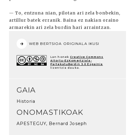
— To, entzuna nian, pilotan ari zela bonbekin,
artillur batek erranik. Baina ez nakian oraino
armarekin ari zela burdin hari arraintzan.
WEB BERTSIOA ORIGINALA IKUSI
Lan honek
Creative Commons
Aitortu-EzKomertziala-
PartekatuBerdin 3.0 Espainia
lizentzia dauka.
GAIA
Historia
ONOMASTIKOAK
APESTEGUY, Bernard Joseph