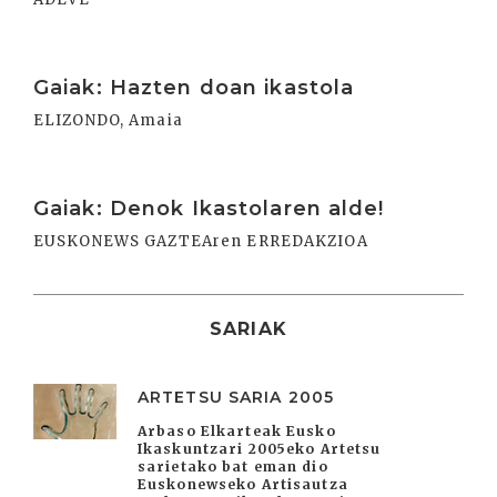
Irakurri
Gaiak: Hazten doan ikastola
ELIZONDO, Amaia
Irakurri
Gaiak: Denok Ikastolaren alde!
EUSKONEWS GAZTEAren ERREDAKZIOA
SARIAK
ARTETSU SARIA 2005
Arbaso Elkarteak Eusko
Ikaskuntzari 2005eko Artetsu
sarietako bat eman dio
Euskonewseko Artisautza