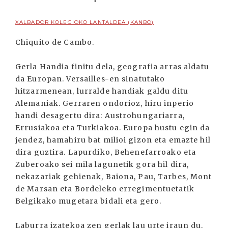
XALBADOR KOLEGIOKO LANTALDEA (KANBO)
Chiquito de Cambo.
Gerla Handia finitu dela, geografia arras aldatu
da Europan. Versailles-en sinatutako
hitzarmenean, lurralde handiak galdu ditu
Alemaniak. Gerraren ondorioz, hiru inperio
handi desagertu dira: Austrohungariarra,
Errusiakoa eta Turkiakoa. Europa hustu egin da
jendez, hamahiru bat milioi gizon eta emazte hil
dira guztira. Lapurdiko, Behenefarroako eta
Zuberoako sei mila lagunetik gora hil dira,
nekazariak gehienak, Baiona, Pau, Tarbes, Mont
de Marsan eta Bordeleko erregimentuetatik
Belgikako mugetara bidali eta gero.
Laburra izatekoa zen gerlak lau urte iraun du.