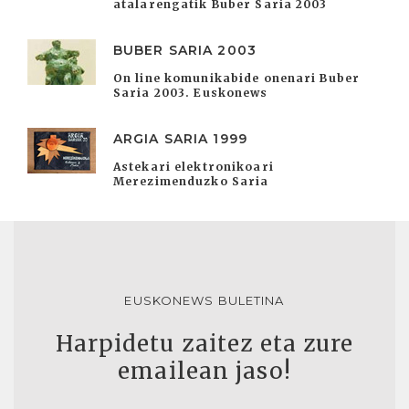
atalarengatik Buber Saria 2003
BUBER SARIA 2003
On line komunikabide onenari Buber
Saria 2003. Euskonews
ARGIA SARIA 1999
Astekari elektronikoari
Merezimenduzko Saria
EUSKONEWS BULETINA
Harpidetu zaitez eta zure
emailean jaso!