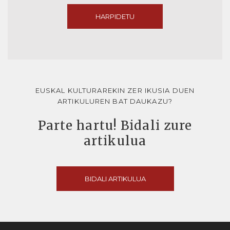
HARPIDETU
EUSKAL KULTURAREKIN ZER IKUSIA DUEN
ARTIKULUREN BAT DAUKAZU?
Parte hartu! Bidali zure
artikulua
BIDALI ARTIKULUA