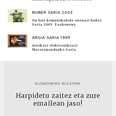
BUBER SARIA 2003
On line komunikabide onenari Buber
Saria 2003. Euskonews
ARGIA SARIA 1999
Astekari elektronikoari
Merezimenduzko Saria
EUSKONEWS BULETINA
Harpidetu zaitez eta zure
emailean jaso!