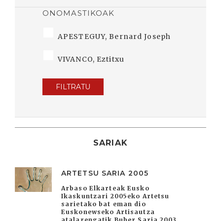
ONOMASTIKOAK
APESTEGUY, Bernard Joseph
VIVANCO, Eztitxu
FILTRATU
SARIAK
ARTETSU SARIA 2005
Arbaso Elkarteak Eusko
Ikaskuntzari 2005eko Artetsu
sarietako bat eman dio
Euskonewseko Artisautza
atalarengatik Buber Saria 2003