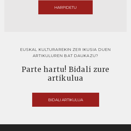
HARPIDETU
EUSKAL KULTURAREKIN ZER IKUSIA DUEN
ARTIKULUREN BAT DAUKAZU?
Parte hartu! Bidali zure
artikulua
BIDALI ARTIKULUA