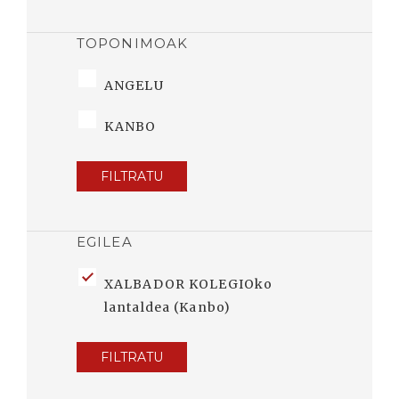
TOPONIMOAK
ANGELU
KANBO
FILTRATU
EGILEA
XALBADOR KOLEGIOko
lantaldea (Kanbo)
FILTRATU