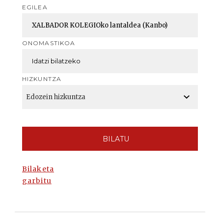
EGILEA
ONOMASTIKOA
HIZKUNTZA
BILATU
Bilaketa
garbitu