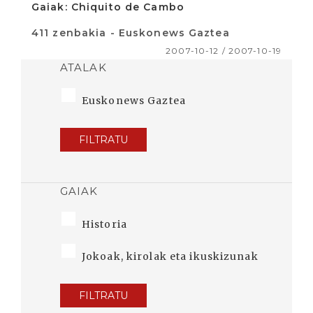
Gaiak: Chiquito de Cambo
411 zenbakia - Euskonews Gaztea
2007-10-12 / 2007-10-19
ATALAK
Euskonews Gaztea
FILTRATU
GAIAK
Historia
Jokoak, kirolak eta ikuskizunak
FILTRATU