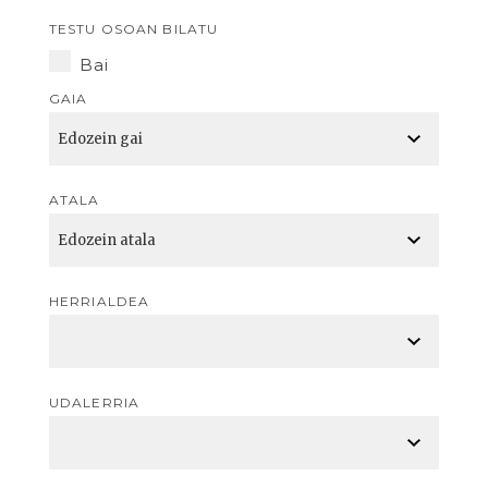
TESTU OSOAN BILATU
Bai
GAIA
ATALA
HERRIALDEA
UDALERRIA