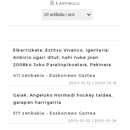
3 ARTIKULU
Elkarrizketa: Eztitxu Vivanco. Igerilaria:
Anbizio ugari ditut; nahi nuke joan
2008ko Joko Paralinpikoetara, Pekinera
411 zenbakia - Euskonews Gaztea
2007-10-12 / 2007-10-19
Gaiak: Angeluko Hormadi hockey taldea,
garapen harrigarria
517 zenbakia - Euskonews Gaztea
2010-01-22 / 2010-01-29