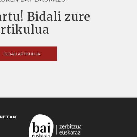
rtu! Bidali zure
artikulua
BIDALI ARTIKULUA
ANETAN