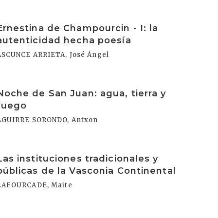
rakurri
Ernestina de Champourcin - I: la
autenticidad hecha poesía
ASCUNCE ARRIETA, José Ángel
rakurri
Noche de San Juan: agua, tierra y
fuego
AGUIRRE SORONDO, Antxon
rakurri
Las instituciones tradicionales y
públicas de la Vasconia Continental
LAFOURCADE, Maite
rakurri