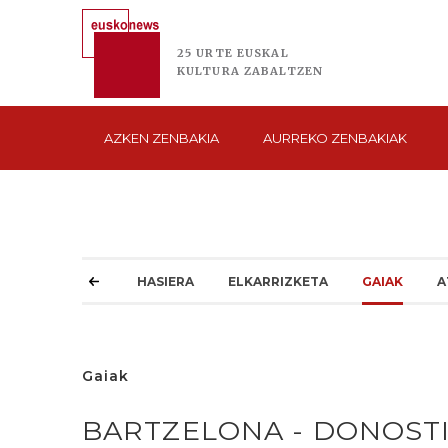
25 URTE
EUSKAL
KULTURA
ZABALTZEN
AZKEN
ZENBAKIA
AURREKO
ZENBAKIAK
HASIERA
ELKARRIZKETA
GAIAK
A
Gaiak
BARTZELONA - DONOSTIA