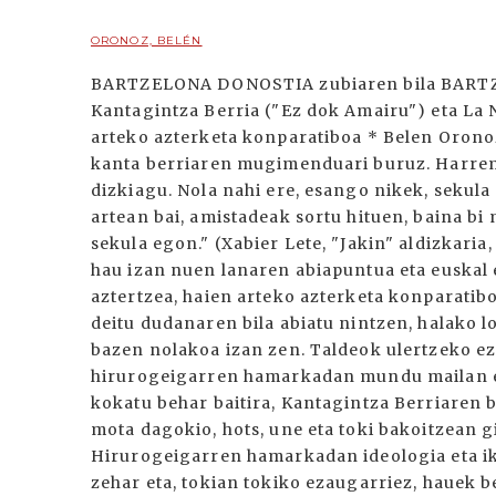
ORONOZ, BELÉN
BARTZELONA DONOSTIA zubiaren bila BARTZ
Kantagintza Berria ("Ez dok Amairu") eta La 
arteko azterketa konparatiboa * Belen Oron
kanta berriaren mugimenduari buruz. Harrem
dizkiagu. Nola nahi ere, esango nikek, sekul
artean bai, amistadeak sortu hituen, baina 
sekula egon." (Xabier Lete, "Jakin" aldizkari
hau izan nuen lanaren abiapuntua eta euskal 
aztertzea, haien arteko azterketa konparatibo
deitu dudanaren bila abiatu nintzen, halako l
bazen nolakoa izan zen. Taldeok ulertzeko e
hirurogeigarren hamarkadan mundu mailan 
kokatu behar baitira, Kantagintza Berriaren b
mota dagokio, hots, une eta toki bakoitzean g
Hirurogeigarren hamarkadan ideologia eta i
zehar eta, tokian tokiko ezaugarriez, hauek 