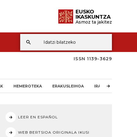
EUSKO
IKASKUNTZA
Asmoz ta jakitez
ISSN 1139-3629
AK
HEMEROTEKA
ERAKUSLEIHOA
IRAKURLEAREN TXO
LEER EN ESPAÑOL
WEB BERTSIOA ORIGINALA IKUSI