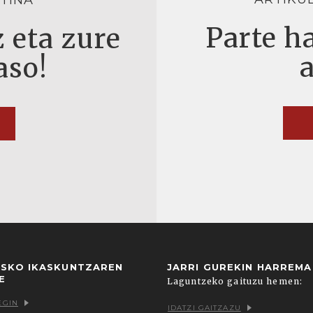
TINA
Parte ha
 eta zure
aso!
USKO IKASKUNTZAREN
JARRI GUREKIN HARREM
E
Laguntzeko gaituzu hemen:
EGIN
IDATZI GAITZAZU