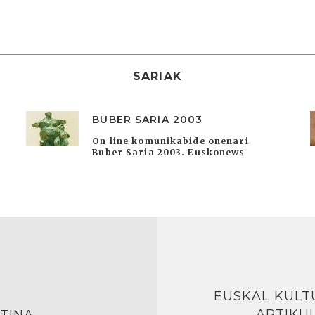
SARIAK
BUBER SARIA 2003
On line komunikabide onenari
Buber Saria 2003. Euskonews
EUSKAL KULT
ARTIKU