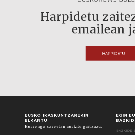
EUSKONEWS BULE
Harpidetu zaitez
emailean j
HARPIDETU
EUSKO IKASKUNTZAREKIN
EGIN E
ELKARTU
BAZKID
Hurrengo sareetan aurkitu gaitzazu:
BAZKIDE 