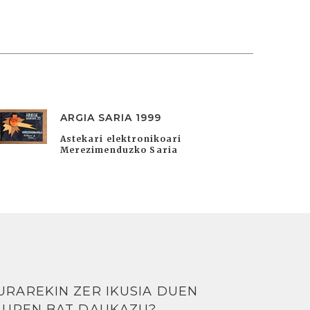
ARGIA SARIA 1999
Astekari elektronikoari
Merezimenduzko Saria
URAREKIN ZER IKUSIA DUEN
LUREN BAT DAUKAZU?