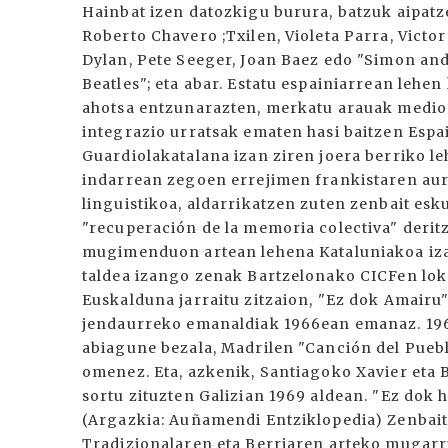
Hainbat izen datozkigu burura, batzuk aipat
Roberto Chavero ;Txilen, Violeta Parra, Victor
Dylan, Pete Seeger, Joan Baez edo "Simon an
Beatles"; eta abar. Estatu espainiarrean lehen
ahotsa entzunarazten, merkatu arauak medio e
integrazio urratsak ematen hasi baitzen Espa
Guardiolakatalana izan ziren joera berriko l
indarrean zegoen errejimen frankistaren aurr
linguistikoa, aldarrikatzen zuten zenbait e
"recuperación de la memoria colectiva" deritz
mugimenduon artean lehena Kataluniakoa iza
taldea izango zenak Bartzelonako CICFen lo
Euskalduna jarraitu zitzaion, "Ez dok Amairu
jendaurreko emanaldiak 1966ean emanaz. 196
abiagune bezala, Madrilen "Canción del Pueb
omenez. Eta, azkenik, Santiagoko Xavier eta B
sortu zituzten Galizian 1969 aldean. "Ez dok 
(Argazkia: Auñamendi Entziklopedia) Zenbait
Tradizionalaren eta Berriaren arteko mugarr