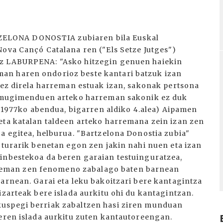
ELONA DONOSTIA zubiaren bila Euskal
Nova Cançó Catalana ren ("Els Setze Jutges")
oz LABURPENA: "Asko hitzegin genuen haiekin
an haren ondorioz beste kantari batzuk izan
a ez direla harreman estuak izan, sakonak pertsona
bi mugimenduen arteko harreman sakonik ez duk
a, 1977ko abendua, bigarren aldiko 4.alea) Aipamen
eta katalan taldeen arteko harremana zein izan zen
a egitea, helburua. "Bartzelona Donostia zubia"
oturarik benetan egon zen jakin nahi nuen eta izan
zinbestekoa da beren garaian testuinguratzea,
eman zen fenomeno zabalago baten barnean
arnean. Garai eta leku bakoitzari bere kantagintza
izarteak bere islada aurkitu ohi du kantagintzan.
kuspegi berriak zabaltzen hasi ziren munduan
beren islada aurkitu zuten kantautoreengan.