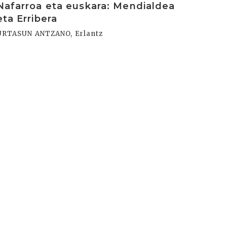
Nafarroa eta euskara: Mendialdea
eta Erribera
URTASUN ANTZANO, Erlantz