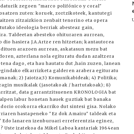
 hedaturik zegoen "marco polifónico y coral"
osatzen zuten: koruek, zortzikoteek, kantutegi
raitzen zitzaizkion zenbait tenorino eta opera
atutako ideologia berriak abesteaz gain,
ra. Taldeetan abesteko ohituraren aurrean,
io hasiera J.A.Artze ren hitzetan; kantautorea
i dituen arazoen aurrean, askatasun mezu bat
doren, azterlana nola egituratu dudan azaltzera
etena dago, eta hau hautatu dut ,hain zuzen, lanean
egindako elkarrizketa galderen arabera egituratu
manak; 2) Jaiotza;3) Komunikabideak; 4) Politika;
Eragin musikalak (jasotakoak / hartutakoak); 8)
igarritzat, data garrantzitsuenen KRONOLOGIA bat
alpen labur honetan hauek guztiak bat banaka
dorio orokorra ekarriko dut sintesi gisa. Nolako
riaren hastapeneko "Ez dok Amairu" taldeak eta
? Edo lanaren izenburuari erreferentzia eginez,
? Uste izatekoa da Mikel Laboa kantariak 1964ean