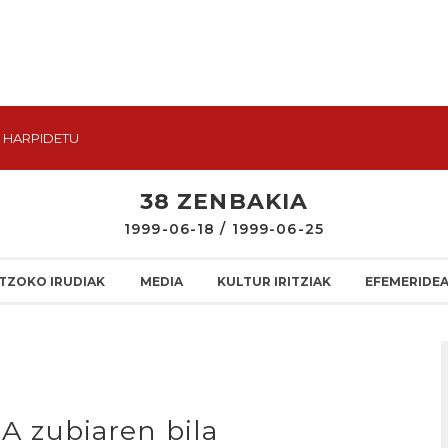
HARPIDETU
38 ZENBAKIA
1999-06-18 / 1999-06-25
TZOKO IRUDIAK
MEDIA
KULTUR IRITZIAK
EFEMERIDE
 zubiaren bila