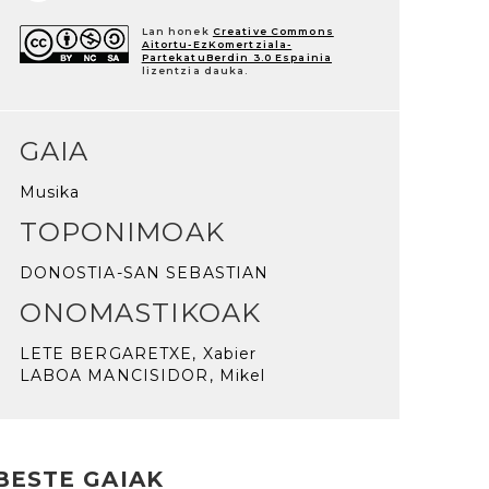
Lan honek
Creative Commons
Aitortu-EzKomertziala-
PartekatuBerdin 3.0 Espainia
lizentzia dauka.
GAIA
Musika
TOPONIMOAK
DONOSTIA-SAN SEBASTIAN
ONOMASTIKOAK
LETE BERGARETXE, Xabier
LABOA MANCISIDOR, Mikel
BESTE GAIAK