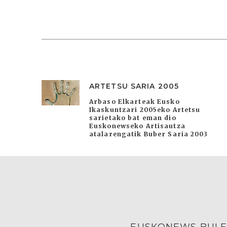
ARTETSU SARIA 2005
Arbaso Elkarteak Eusko
Ikaskuntzari 2005eko Artetsu
sarietako bat eman dio
Euskonewseko Artisautza
atalarengatik Buber Saria 2003