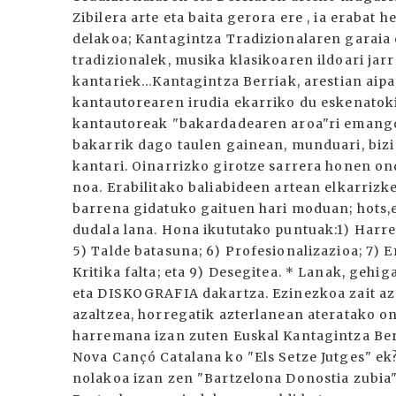
Zibilera arte eta baita gerora ere , ia erabat
delakoa; Kantagintza Tradizionalaren garaia 
tradizionalek, musika klasikoaren ildoari jar
kantariek...Kantagintza Berriak, arestian aip
kantautorearen irudia ekarriko du eskenatoki
kantautoreak "bakardadearen aroa"ri emango d
bakarrik dago taulen gainean, munduari, biz
kantari. Oinarrizko girotze sarrera honen on
noa. Erabilitako baliabideen artean elkarrizk
barrena gidatuko gaituen hari moduan; hots,
dudala lana. Hona ikututako puntuak:1) Harre
5) Talde batasuna; 6) Profesionalizazioa; 7) 
Kritika falta; eta 9) Desegitea. * Lanak, geh
eta DISKOGRAFIA dakartza. Ezinezkoa zait az
azaltzea, horregatik azterlanean ateratako on
harremana izan zuten Euskal Kantagintza Ber
Nova Cançó Catalana ko "Els Setze Jutges" ek
nolakoa izan zen "Bartzelona Donostia zubia"