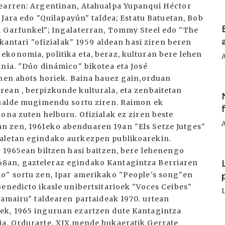
zearren: Argentinan, Atahualpa Yupanqui Héctor
 Jara edo "Quilapayún" taldea; Estatu Batuetan, Bob
I
d Garfunkel"; Ingalaterran, Tommy Steel edo "The
 kantari "ofizialak" 1959 aldean hasi ziren beren
konomia, politika eta, beraz, kulturan bere lehen
inia. "Dúo dinámico" bikotea eta José
ehen ahots horiek. Baina hauez gain,orduan
I
ean , berpizkunde kulturala, eta zenbaitetan
skualde mugimendu sortu ziren. Raimon ek
ona zuten helburu. Ofizialak ez ziren beste
n zen, 1961eko abenduaren 19an "Els Setze Jutges"
kaletan egindako aurkezpen publikoarekin.
" 1965ean biltzen hasi baitzen, bere lehenengo
I
8an, gazteleraz egindako Kantagintza Berriaren
lo" sortu zen, Ipar amerikako "People's song"en
enedicto ikasle unibertsitarioek "Voces Ceibes"
hamairu" taldearen partaideak 1970. urtean
ek, 1965 inguruan ezartzen dute Kantagintza
I
ia. Ordurarte, XIX.mende bukaeratik Gerrate