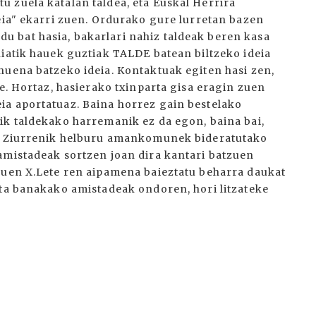
 zuela katalan taldea, eta Euskal Herrira
eia" ekarri zuen. Ordurako gure lurretan bazen
 bat hasia, bakarlari nahiz taldeak beren kasa
niatik hauek guztiak TALDE batean biltzeko ideia
nuena batzeko ideia. Kontaktuak egiten hasi zen,
te. Hortaz, hasierako txinparta gisa eragin zuen
ia aportatuaz. Baina horrez gain bestelako
ik taldekako harremanik ez da egon, baina bai,
a. Ziurrenik helburu amankomunek bideratutako
amistadeak sortzen joan dira kantari batzuen
nuen X.Lete ren aipamena baieztatu beharra daukat
eta banakako amistadeak ondoren, hori litzateke