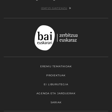
IDATZI GAITZAZU
EREMU TEMATIKOAK
PROIEKTUAK
EI LIBURUTEGIA
AGENDA ETA JARDUERAK
SARIAK