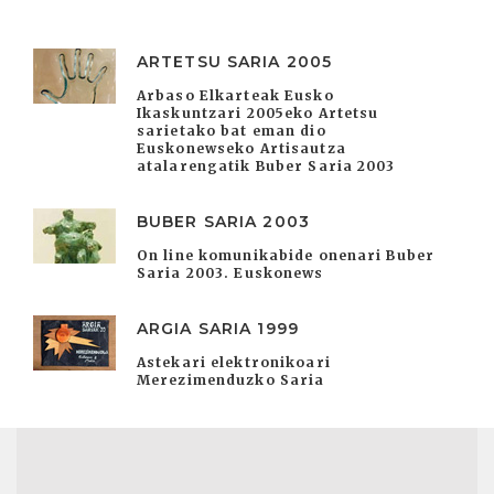
ARTETSU SARIA 2005
Arbaso Elkarteak Eusko
Ikaskuntzari 2005eko Artetsu
sarietako bat eman dio
Euskonewseko Artisautza
atalarengatik Buber Saria 2003
BUBER SARIA 2003
On line komunikabide onenari Buber
Saria 2003. Euskonews
ARGIA SARIA 1999
Astekari elektronikoari
Merezimenduzko Saria