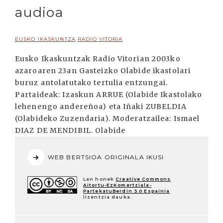
audioa
EUSKO IKASKUNTZA
RADIO VITORIA
Eusko Ikaskuntzak Radio Vitorian 2003ko
azaroaren 23an Gasteizko Olabide ikastolari
buruz antolatutako tertulia entzungai.
Partaideak: Izaskun ARRUE (Olabide Ikastolako
lehenengo andereñoa) eta Iñaki ZUBELDIA
(Olabideko Zuzendaria). Moderatzailea: Ismael
DIAZ DE MENDIBIL. Olabide
WEB BERTSIOA ORIGINALA IKUSI
Lan honek
Creative Commons
Aitortu-EzKomertziala-
PartekatuBerdin 3.0 Espainia
lizentzia dauka.