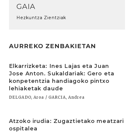
GAIA
Hezkuntza Zientziak
AURREKO ZENBAKIETAN
Irakurri
Elkarrizketa: Ines Lajas eta Juan
Jose Anton. Sukaldariak: Gero eta
konpetentzia handiagoko pintxo
lehiaketak daude
DELGADO, Aroa / GARCIA, Andrea
Irakurri
Atzoko irudia: Zugaztietako meatzari
ospitalea