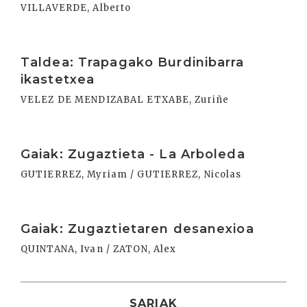
VILLAVERDE, Alberto
Irakurri
Taldea: Trapagako Burdinibarra
ikastetxea
VELEZ DE MENDIZABAL ETXABE, Zuriñe
Irakurri
Gaiak: Zugaztieta - La Arboleda
GUTIERREZ, Myriam / GUTIERREZ, Nicolas
Irakurri
Gaiak: Zugaztietaren desanexioa
QUINTANA, Ivan / ZATON, Alex
SARIAK