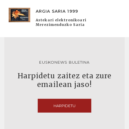
ARGIA SARIA 1999
Astekari elektronikoari
Merezimenduzko Saria
EUSKONEWS BULETINA
Harpidetu zaitez eta zure
emailean jaso!
HARPIDETU