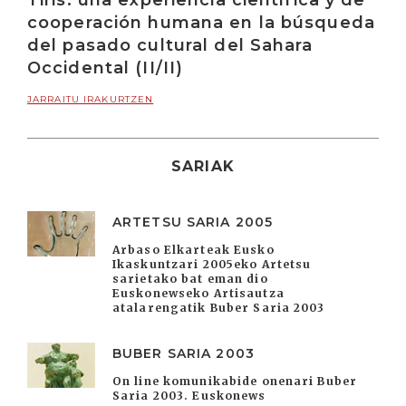
Tiris: una experiencia científica y de
cooperación humana en la búsqueda
del pasado cultural del Sahara
Occidental (II/II)
JARRAITU IRAKURTZEN
SARIAK
ARTETSU SARIA 2005
Arbaso Elkarteak Eusko
Ikaskuntzari 2005eko Artetsu
sarietako bat eman dio
Euskonewseko Artisautza
atalarengatik Buber Saria 2003
BUBER SARIA 2003
On line komunikabide onenari Buber
Saria 2003. Euskonews