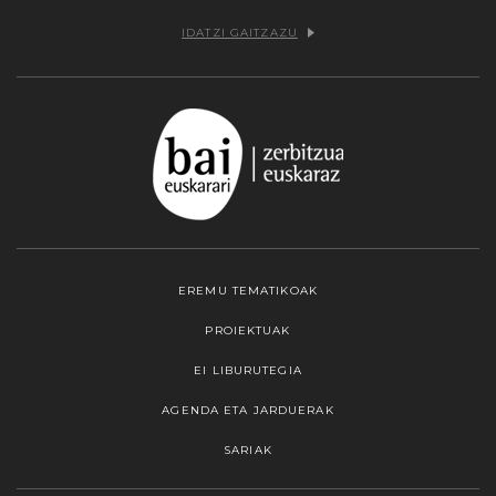
IDATZI GAITZAZU
EREMU TEMATIKOAK
PROIEKTUAK
EI LIBURUTEGIA
AGENDA ETA JARDUERAK
SARIAK