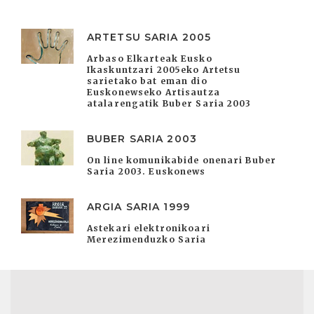
ARTETSU SARIA 2005
Arbaso Elkarteak Eusko
Ikaskuntzari 2005eko Artetsu
sarietako bat eman dio
Euskonewseko Artisautza
atalarengatik Buber Saria 2003
BUBER SARIA 2003
On line komunikabide onenari Buber
Saria 2003. Euskonews
ARGIA SARIA 1999
Astekari elektronikoari
Merezimenduzko Saria