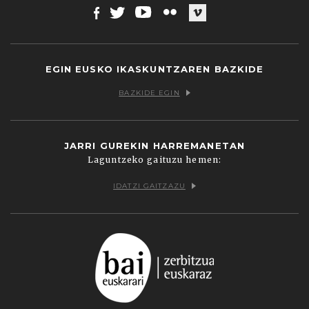
Facebook
Twitter
Youtube
Flickr
Vimeo
EGIN EUSKO IKASKUNTZAREN BAZKIDE
BAZKIDE EGIN
JARRI GUREKIN HARREMANETAN
Laguntzeko gaituzu hemen:
IDATZI GAITZAZU