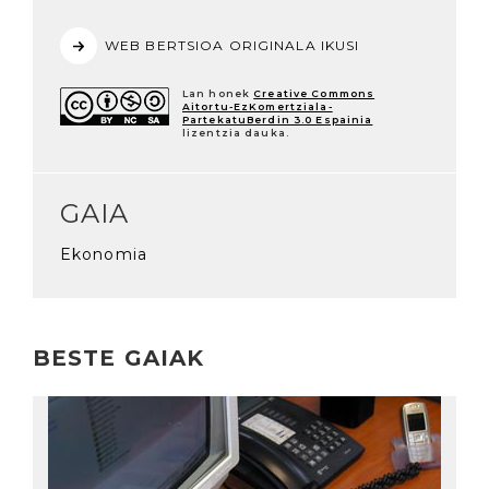
WEB BERTSIOA ORIGINALA IKUSI
Lan honek
Creative Commons
Aitortu-EzKomertziala-
PartekatuBerdin 3.0 Espainia
lizentzia dauka.
GAIA
Ekonomia
BESTE GAIAK
Irakurri