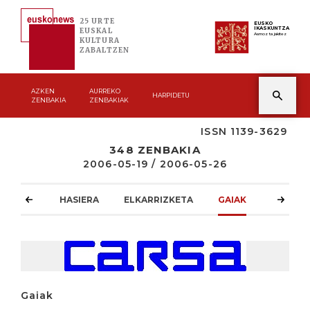
25 URTE
EUSKO
IKASKUNTZA
EUSKAL
Asmoz ta jakitez
KULTURA
ZABALTZEN
AZKEN
AURREKO
HARPIDETU
ZENBAKIA
ZENBAKIAK
ISSN 1139-3629
348 ZENBAKIA
2006-05-19 / 2006-05-26
HASIERA
ELKARRIZKETA
GAIAK
ATZOKO
Gaiak