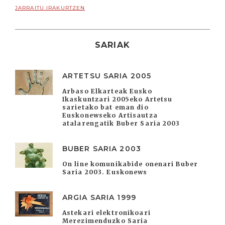
JARRAITU IRAKURTZEN
SARIAK
ARTETSU SARIA 2005
Arbaso Elkarteak Eusko
Ikaskuntzari 2005eko Artetsu
sarietako bat eman dio
Euskonewseko Artisautza
atalarengatik Buber Saria 2003
BUBER SARIA 2003
On line komunikabide onenari Buber
Saria 2003. Euskonews
ARGIA SARIA 1999
Astekari elektronikoari
Merezimenduzko Saria