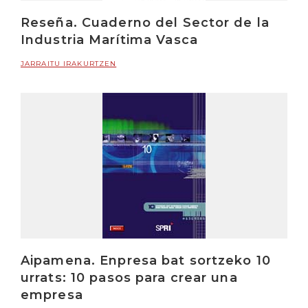
Reseña. Cuaderno del Sector de la
Industria Marítima Vasca
JARRAITU IRAKURTZEN
Aipamena. Enpresa bat sortzeko 10
urrats: 10 pasos para crear una
empresa