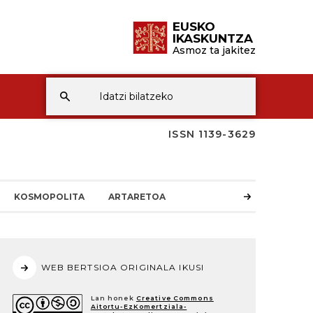
EUSKO
IKASKUNTZA
Asmoz ta jakitez
ISSN 1139-3629
KOSMOPOLITA
ARTARETOA
WEB BERTSIOA ORIGINALA IKUSI
Lan honek
Creative Commons
Aitortu-EzKomertziala-