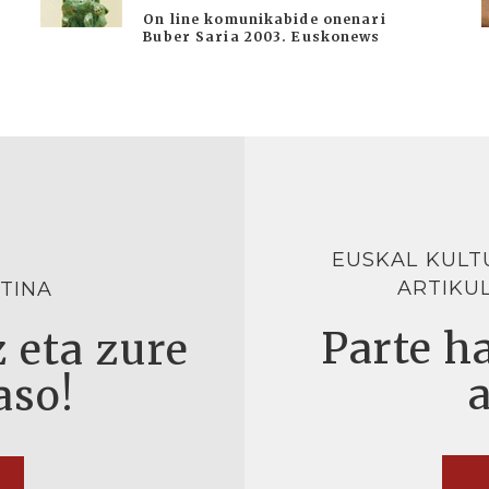
On line komunikabide onenari
Buber Saria 2003. Euskonews
EUSKAL KULT
ARTIKU
TINA
Parte ha
 eta zure
aso!