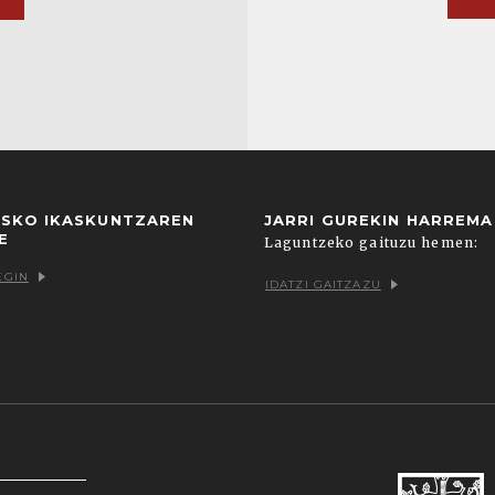
USKO IKASKUNTZAREN
JARRI GUREKIN HARREM
E
Laguntzeko gaituzu hemen:
EGIN
IDATZI GAITZAZU