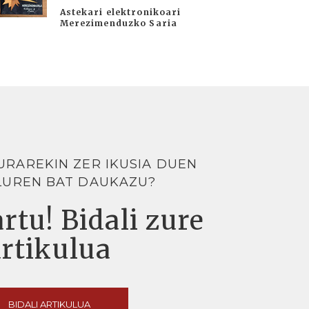
Astekari elektronikoari
Merezimenduzko Saria
URAREKIN ZER IKUSIA DUEN
LUREN BAT DAUKAZU?
rtu! Bidali zure
artikulua
BIDALI ARTIKULUA