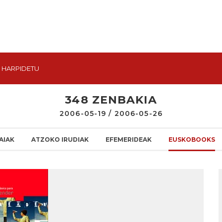
HARPIDETU
348 ZENBAKIA
2006-05-19 / 2006-05-26
AIAK
ATZOKO IRUDIAK
EFEMERIDEAK
EUSKOBOOKS