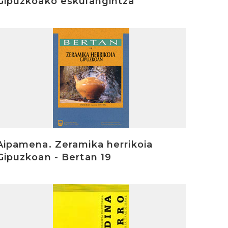
Gipuzkoako eskulangintza
rakurri
Aipamena. Zeramika herrikoia
Gipuzkoan - Bertan 19
rakurri