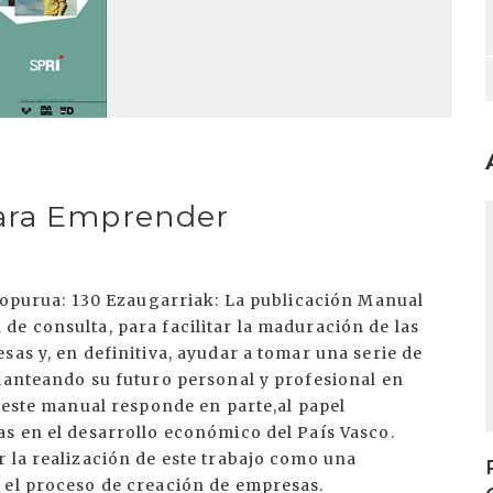
para Emprender
I
 kopurua: 130 Ezaugarriak: La publicación Manual
e consulta, para facilitar la maduración de las
sas y, en definitiva, ayudar a tomar una serie de
planteando su futuro personal y profesional en
, este manual responde en parte,al papel
as en el desarrollo económico del País Vasco.
 la realización de este trabajo como una
 el proceso de creación de empresas.