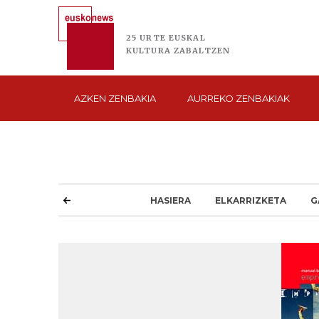
25 URTE
EUSKAL
KULTURA
ZABALTZEN
AZKEN
ZENBAKIA
AURREKO
ZENBAKIAK
HASIERA
ELKARRIZKETA
G