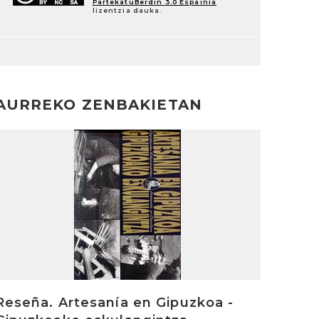
PartekatuBerdin 3.0 Espainia
lizentzia dauka.
AURREKO ZENBAKIETAN
rakurri
Reseña. Artesanía en Gipuzkoa -