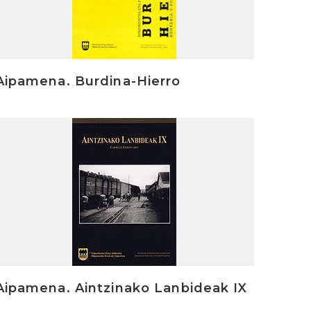
Aipamena. Burdina-Hierro
rakurri
Aipamena. Aintzinako Lanbideak IX