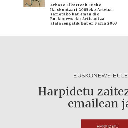
Arbaso Elkarteak Eusko
Ikaskuntzari 2005eko Artetsu
sarietako bat eman dio
Euskonewseko Artisautza
atalarengatik Buber Saria 2003
EUSKONEWS BULE
Harpidetu zaitez
emailean j
HARPIDETU