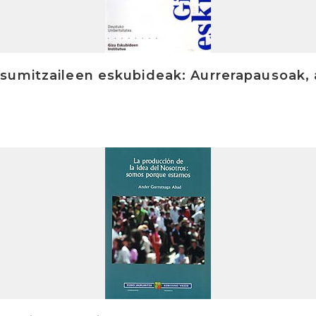
umitzaileen eskubideak: Aurrerapausoak, 