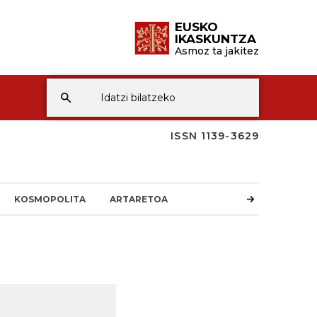
EUSKO
IKASKUNTZA
Asmoz ta jakitez
ISSN 1139-3629
KOSMOPOLITA
ARTARETOA