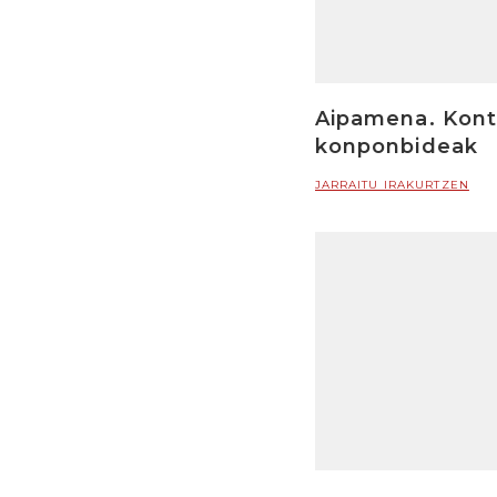
Aipamena. Konts
konponbideak
JARRAITU IRAKURTZEN