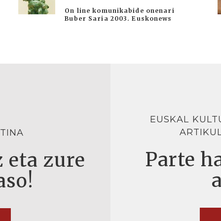
On line komunikabide onenari
Buber Saria 2003. Euskonews
EUSKAL KULT
ARTIKU
TINA
Parte ha
 eta zure
aso!