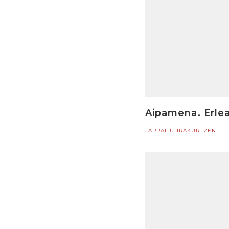
Aipamena. Erle
JARRAITU IRAKURTZEN