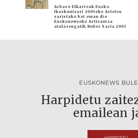
Arbaso Elkarteak Eusko
Ikaskuntzari 2005eko Artetsu
sarietako bat eman dio
Euskonewseko Artisautza
atalarengatik Buber Saria 2003
EUSKONEWS BULE
Harpidetu zaitez
emailean j
HARPIDETU