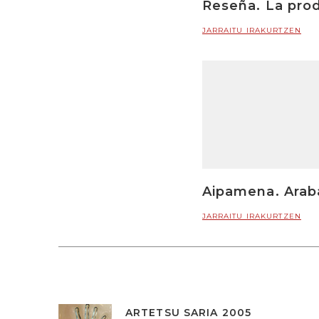
Reseña. La pro
JARRAITU IRAKURTZEN
Aipamena. Araba
JARRAITU IRAKURTZEN
ARTETSU SARIA 2005