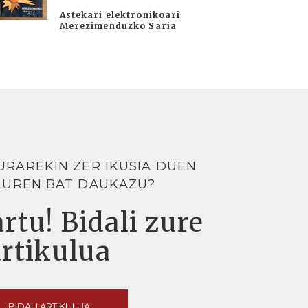
Astekari elektronikoari
Merezimenduzko Saria
URAREKIN ZER IKUSIA DUEN
LUREN BAT DAUKAZU?
rtu! Bidali zure
artikulua
BIDALI ARTIKULUA