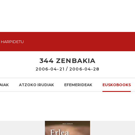
HARPIDETU
344 ZENBAKIA
2006-04-21 / 2006-04-28
AIAK
ATZOKO IRUDIAK
EFEMERIDEAK
EUSKOBOOKS