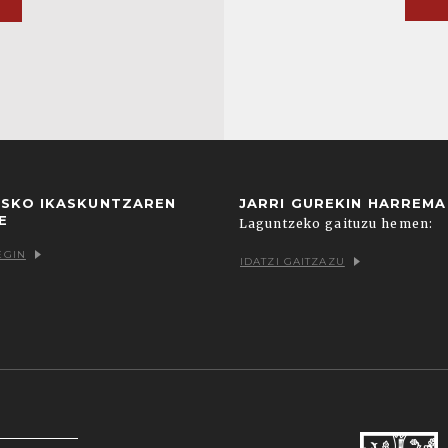
USKO IKASKUNTZAREN
JARRI GUREKIN HARREM
E
Laguntzeko gaituzu hemen:
EGIN
IDATZI GAITZAZU