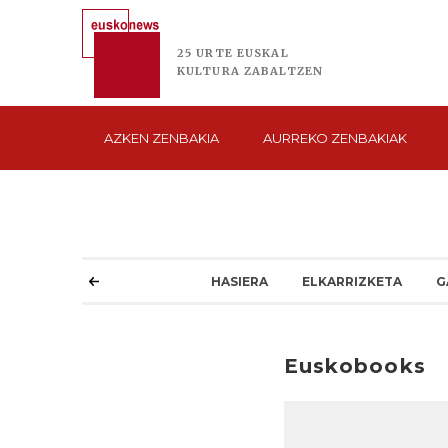
25 URTE
EUSKAL
KULTURA
ZABALTZEN
AZKEN
ZENBAKIA
AURREKO
ZENBAKIAK
HASIERA
ELKARRIZKETA
G
Euskobooks