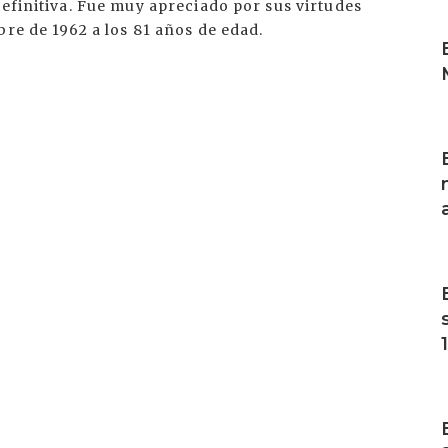
definitiva. Fue muy apreciado por sus virtudes
I
bre de 1962 a los 81 años de edad.
I
I
I