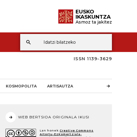
EUSKO
IKASKUNTZA
Asmoz ta jakitez
ISSN 1139-3629
KOSMOPOLITA
ARTISAUTZA
WEB BERTSIOA ORIGINALA IKUSI
Lan honek
Creative Commons
Aitortu-EzKomertziala-