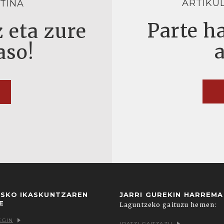
ARTIKU
TINA
Parte ha
 eta zure
aso!
USKO IKASKUNTZAREN
JARRI GUREKIN HARREM
E
Laguntzeko gaituzu hemen:
EGIN
IDATZI GAITZAZU