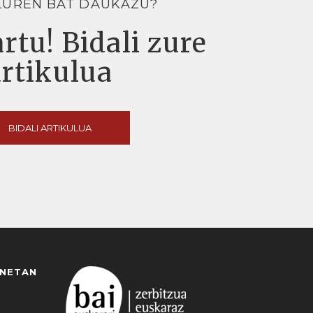
LUREN BAT DAUKAZU?
rtu! Bidali zure
artikulua
BIDALI ARTIKULUA
ANETAN