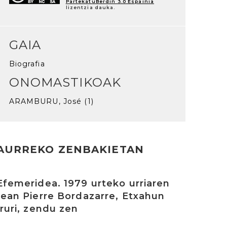
PartekatuBerdin 3.0 Espainia
lizentzia dauka.
GAIA
Biografia
ONOMASTIKOAK
ARAMBURU, José (1)
AURREKO ZENBAKIETAN
rakurri
Efemeridea. 1979 urteko urriaren
1ean Pierre Bordazarre, Etxahun
Iruri, zendu zen