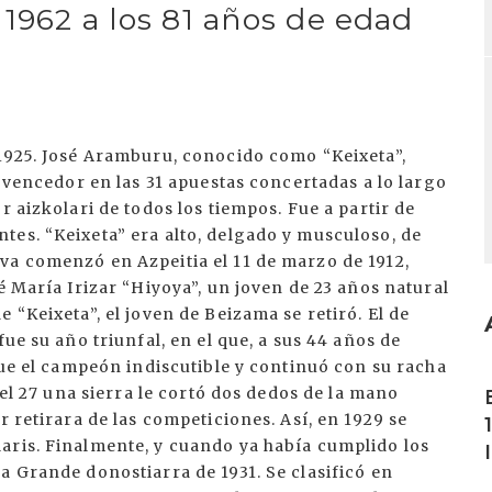
 1962 a los 81 años de edad
 1925. José Aramburu, conocido como “Keixeta”,
ó vencedor en las 31 apuestas concertadas a lo largo
r aizkolari de todos los tiempos. Fue a partir de
tes. “Keixeta” era alto, delgado y musculoso, de
va comenzó en Azpeitia el 11 de marzo de 1912,
é María Irizar “Hiyoya”, un joven de 23 años natural
 “Keixeta”, el joven de Beizama se retiró. El de
ue su año triunfal, en el que, a sus 44 años de
 Fue el campeón indiscutible y continuó con su racha
I
 el 27 una sierra le cortó dos dedos de la mano
r retirara de las competiciones. Así, en 1929 se
aris. Finalmente, y cuando ya había cumplido los
a Grande donostiarra de 1931. Se clasificó en