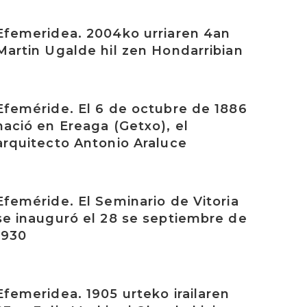
rakurri
Efemeridea. 2004ko urriaren 4an
Martin Ugalde hil zen Hondarribian
rakurri
Efeméride. El 6 de octubre de 1886
nació en Ereaga (Getxo), el
arquitecto Antonio Araluce
rakurri
Efeméride. El Seminario de Vitoria
se inauguró el 28 se septiembre de
1930
rakurri
Efemeridea. 1905 urteko irailaren