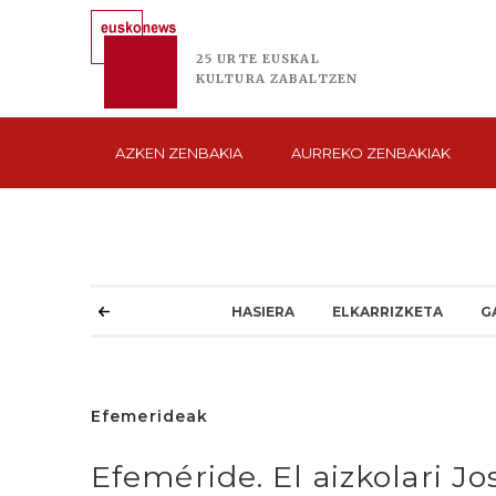
25 URTE
EUSKAL
KULTURA
ZABALTZEN
AZKEN
ZENBAKIA
AURREKO
ZENBAKIAK
HASIERA
ELKARRIZKETA
G
Efemerideak
Efeméride. El aizkolari J