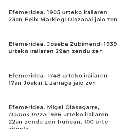
Irakurri
Efemeridea. 1905 urteko irailaren
23an Felix Markiegi Olazabal jaio zen
Irakurri
Efemeridea. Joseba Zubimendi 1939
urteko irailaren 29an zendu zen
Irakurri
Efemeridea. 1748 urteko irailaren
17an Joakin Lizarraga jaio zen
Irakurri
Efemeridea. Migel Olasagarre,
Damos Intza
1986 urteko irailaren
22an zendu zen Iruñean, 100 urte