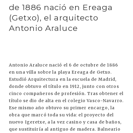
de 1886 nació en Ereaga
(Getxo), el arquitecto
Antonio Araluce
Antonio Araluce nació el 6 de octubre de 1886
en una villa sobre la playa Ereaga de Getxo.
Estudió Arquitectura en la escuela de Madrid,
donde obtuvo el título en 1912, junto con otros
cinco compañeros de profesión. Tras obtener el
título se dio de alta en el colegio Vasco-Navarro.
Ese mismo año obtuvo su primer encargo, la
obra que marcó toda su vida: el proyecto del
nuevo Igeretxe, a la vez casino y casa de baños,
que sustituiría al antiguo de madera. Balneario