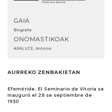
lizentzia dauka.
GAIA
Biografia
ONOMASTIKOAK
ARALUCE, Antonio
AURREKO ZENBAKIETAN
Irakurri
Efeméride. El Seminario de Vitoria se
inauguró el 28 se septiembre de
1930