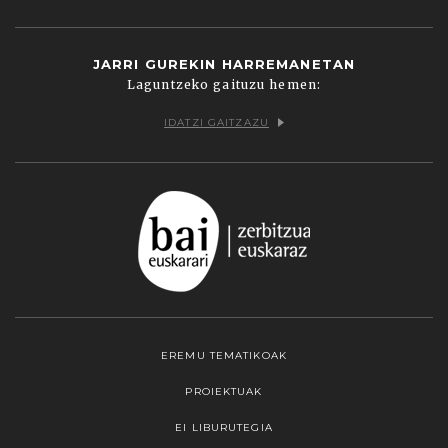
JARRI GUREKIN HARREMANETAN
Laguntzeko gaituzu hemen:
IDATZI GAITZAZU
EREMU TEMATIKOAK
PROIEKTUAK
EI LIBURUTEGIA