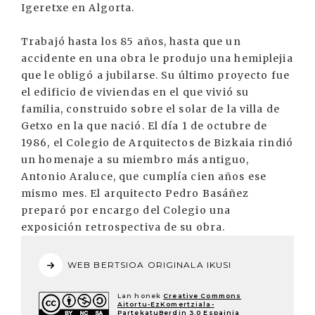
Igeretxe en Algorta.
Trabajó hasta los 85 años, hasta que un
accidente en una obra le produjo una hemiplejia
que le obligó a jubilarse. Su último proyecto fue
el edificio de viviendas en el que vivió su
familia, construido sobre el solar de la villa de
Getxo en la que nació. El día 1 de octubre de
1986, el Colegio de Arquitectos de Bizkaia rindió
un homenaje a su miembro más antiguo,
Antonio Araluce, que cumplía cien años ese
mismo mes. El arquitecto Pedro Basáñez
preparó por encargo del Colegio una
exposición retrospectiva de su obra.
WEB BERTSIOA ORIGINALA IKUSI
Lan honek
Creative Commons
Aitortu-EzKomertziala-
PartekatuBerdin 3.0 Espainia