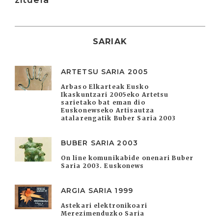
zituela
SARIAK
ARTETSU SARIA 2005
Arbaso Elkarteak Eusko
Ikaskuntzari 2005eko Artetsu
sarietako bat eman dio
Euskonewseko Artisautza
atalarengatik Buber Saria 2003
BUBER SARIA 2003
On line komunikabide onenari Buber
Saria 2003. Euskonews
ARGIA SARIA 1999
Astekari elektronikoari
Merezimenduzko Saria