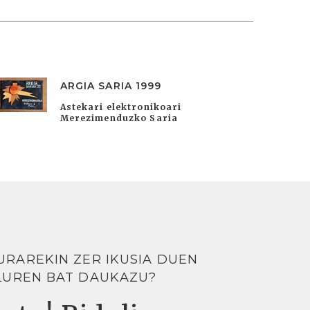
ARGIA SARIA 1999
Astekari elektronikoari
Merezimenduzko Saria
URAREKIN ZER IKUSIA DUEN
LUREN BAT DAUKAZU?