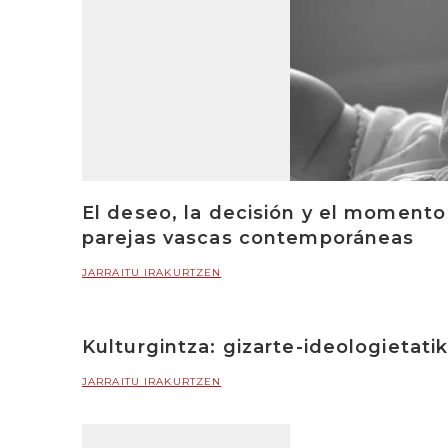
El deseo, la decisión y el momento
parejas vascas contemporáneas
JARRAITU IRAKURTZEN
Kulturgintza: gizarte-ideologietat
JARRAITU IRAKURTZEN