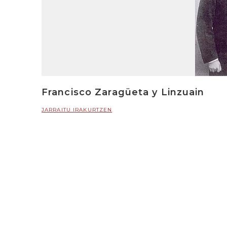
Francisco Zaragüeta y Linzuain
JARRAITU IRAKURTZEN