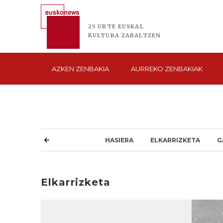
25 URTE
EUSKAL
KULTURA
ZABALTZEN
AZKEN
ZENBAKIA
AURREKO
ZENBAKIAK
HASIERA
ELKARRIZKETA
G
Elkarrizketa