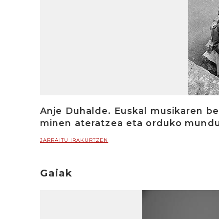
Anje Duhalde. Euskal musikaren ber
minen ateratzea eta orduko mundu 
JARRAITU IRAKURTZEN
Gaiak