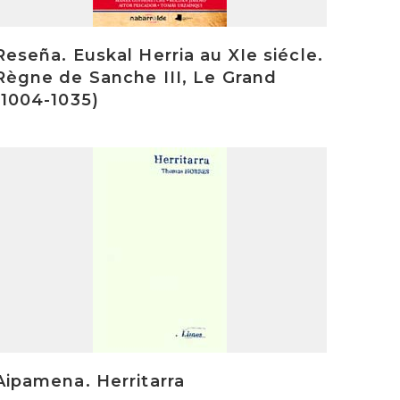
Reseña. Euskal Herria au XIe siécle.
Règne de Sanche III, Le Grand
(1004-1035)
rakurri
Aipamena. Herritarra