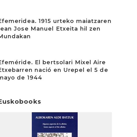
rakurri
Efemeridea. 1915 urteko maiatzaren
1ean Jose Manuel Etxeita hil zen
Mundakan
rakurri
Efeméride. El bertsolari Mixel Aire
Etxebarren nació en Urepel el 5 de
mayo de 1944
Euskobooks
rakurri