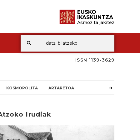
EUSKO
IKASKUNTZA
Asmoz ta jakitez
ISSN 1139-3629
KOSMOPOLITA
ARTARETOA
Atzoko Irudiak
rakurri