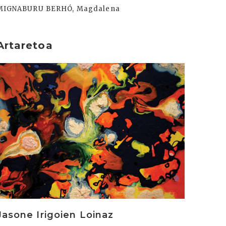
MIGNABURU BERHÓ, Magdalena
Artaretoa
rakurri
Jasone Irigoien Loinaz