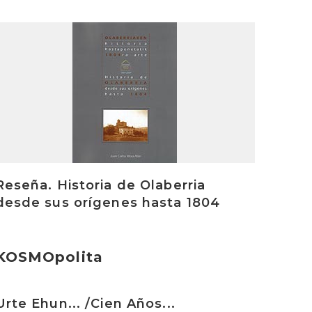
rakurri
Reseña. Historia de Olaberria
desde sus orígenes hasta 1804
KOSMOpolita
rakurri
Urte Ehun... /Cien Años...