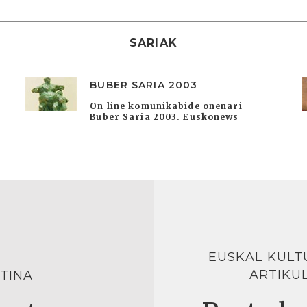
SARIAK
BUBER SARIA 2003
On line komunikabide onenari
Buber Saria 2003. Euskonews
EUSKAL KULT
ARTIKU
TINA