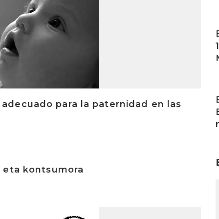
I
I
 adecuado para la paternidad en las
ik eta kontsumora
I