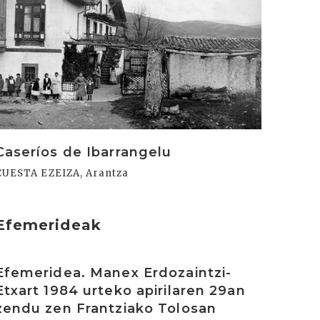
Caseríos de Ibarrangelu
CUESTA EZEIZA, Arantza
Efemerideak
rakurri
Efemeridea. Manex Erdozaintzi-
Etxart 1984 urteko apirilaren 29an
zendu zen Frantziako Tolosan