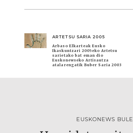
ARTETSU SARIA 2005
Arbaso Elkarteak Eusko
Ikaskuntzari 2005eko Artetsu
sarietako bat eman dio
Euskonewseko Artisautza
atalarengatik Buber Saria 2003
EUSKONEWS BULE