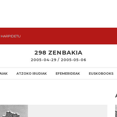
HARPIDETU
298 ZENBAKIA
2005-04-29 / 2005-05-06
AIAK
ATZOKO IRUDIAK
EFEMERIDEAK
EUSKOBOOKS
I