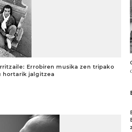
ritzaile: Errobiren musika zen tripako
hortarik jalgitzea
I